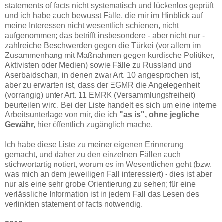
statements of facts nicht systematisch und lückenlos geprüft
und ich habe auch bewusst Fälle, die mir im Hinblick auf
meine Interessen nicht wesentlich schienen, nicht
aufgenommen; das betrifft insbesondere - aber nicht nur -
zahlreiche Beschwerden gegen die Türkei (vor allem im
Zusammenhang mit Maßnahmen gegen kurdische Politiker,
Aktivisten oder Medien) sowie Fälle zu Russland und
Aserbaidschan, in denen zwar Art. 10 angesprochen ist,
aber zu erwarten ist, dass der EGMR die Angelegenheit
(vorrangig) unter Art. 11 EMRK (Versammlungsfreiheit)
beurteilen wird. Bei der Liste handelt es sich um eine interne
Arbeitsunterlage von mir, die ich
"as is", ohne jegliche
Gewähr,
hier öffentlich zugänglich mache.
Ich habe diese Liste zu meiner eigenen Erinnerung
gemacht, und daher zu den einzelnen Fällen auch
stichwortartig notiert, worum es im Wesentlichen geht (bzw.
was mich an dem jeweiligen Fall interessiert) - dies ist aber
nur als eine sehr grobe Orientierung zu sehen; für eine
verlässliche Information ist in jedem Fall das Lesen des
verlinkten statement of facts notwendig.