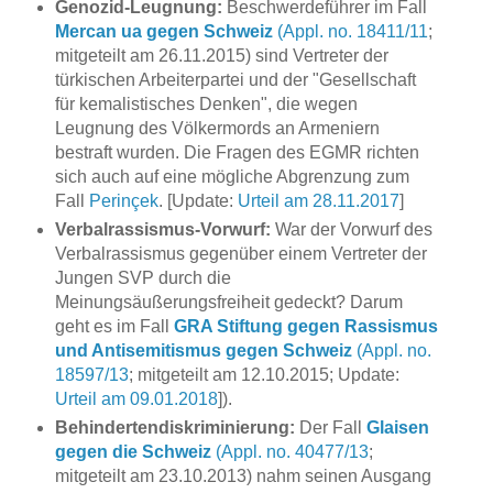
Genozid-Leugnung:
Beschwerdeführer im Fall
Mercan ua gegen Schweiz
(Appl. no. 18411/11
;
mitgeteilt am 26.11.2015) sind Vertreter der
türkischen Arbeiterpartei und der "Gesellschaft
für kemalistisches Denken", die wegen
Leugnung des Völkermords an Armeniern
bestraft wurden. Die Fragen des EGMR richten
sich auch auf eine mögliche Abgrenzung zum
Fall
Perinçek
. [Update:
Urteil am 28.11.2017
]
Verbalrassismus-Vorwurf:
War der Vorwurf des
Verbalrassismus gegenüber einem Vertreter der
Jungen SVP durch die
Meinungsäußerungsfreiheit gedeckt? Darum
geht es im Fall
GRA Stiftung gegen Rassismus
und Antisemitismus gegen Schweiz
(Appl. no.
18597/13
; mitgeteilt am 12.10.2015; Update:
Urteil am 09.01.2018
]).
Behindertendiskriminierung:
Der Fall
Glaisen
gegen die Schweiz
(Appl. no. 40477/13
;
mitgeteilt am 23.10.2013) nahm seinen Ausgang