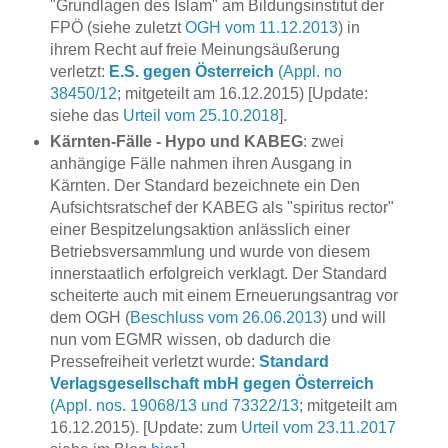
"Grundlagen des Islam" am Bildungsinstitut der
FPÖ (siehe zuletzt
OGH vom 11.12.2013
) in
ihrem Recht auf freie Meinungsäußerung
verletzt:
E.S. gegen Österreich
(Appl. no
38450/12
; mitgeteilt am 16.12.2015) [Update:
siehe das
Urteil vom 25.10.2018
].
Kärnten-Fälle - Hypo und KABEG
: zwei
anhängige Fälle nahmen ihren Ausgang in
Kärnten. Der Standard bezeichnete ein Den
Aufsichtsratschef der KABEG als "spiritus rector"
einer Bespitzelungsaktion anlässlich einer
Betriebsversammlung und wurde von diesem
innerstaatlich erfolgreich verklagt. Der Standard
scheiterte auch mit einem Erneuerungsantrag vor
dem OGH (
Beschluss vom 26.06.2013
) und will
nun vom EGMR wissen, ob dadurch die
Pressefreiheit verletzt wurde:
Standard
Verlagsgesellschaft mbH gegen Österreich
(Appl. nos. 19068/13 und 73322/13
; mitgeteilt am
16.12.2015). [Update: zum
Urteil vom 23.11.2017