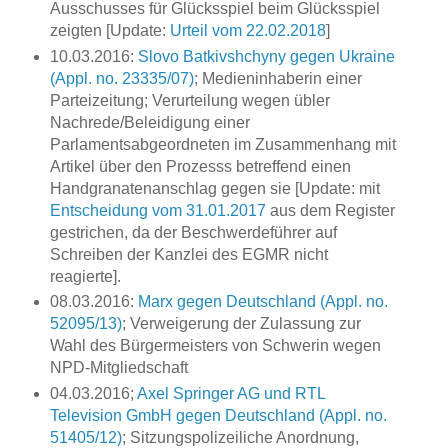
Ausschusses für Glücksspiel beim Glücksspiel
zeigten [Update:
Urteil vom 22.02.2018
]
10.03.2016:
Slovo Batkivshchyny gegen Ukraine
(Appl. no. 23335/07)
; Medieninhaberin einer
Parteizeitung; Verurteilung wegen übler
Nachrede/Beleidigung einer
Parlamentsabgeordneten im Zusammenhang mit
Artikel über den Prozesss betreffend einen
Handgranatenanschlag gegen sie [Update: mit
Entscheidung vom 31.01.2017
aus dem Register
gestrichen, da der Beschwerdeführer auf
Schreiben der Kanzlei des EGMR nicht
reagierte].
08.03.2016:
Marx gegen Deutschland (Appl. no.
52095/13)
; Verweigerung der Zulassung zur
Wahl des Bürgermeisters von Schwerin wegen
NPD-Mitgliedschaft
04.03.2016;
Axel Springer AG und RTL
Television GmbH gegen Deutschland (Appl. no.
51405/12)
; Sitzungspolizeiliche Anordnung,