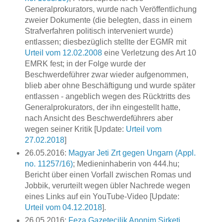
Generalprokurators, wurde nach Veröffentlichung
zweier Dokumente (die belegten, dass in einem
Strafverfahren politisch interveniert wurde)
entlassen; diesbezüglich stellte der EGMR mit
Urteil vom 12.02.2008
eine Verletzung des Art 10
EMRK fest; in der Folge wurde der
Beschwerdeführer zwar wieder aufgenommen,
blieb aber ohne Beschäftigung und wurde später
entlassen - angeblich wegen des Rücktritts des
Generalprokurators, der ihn eingestellt hatte,
nach Ansicht des Beschwerdeführers aber
wegen seiner Kritik [Update:
Urteil vom
27.02.2018
]
26.05.2016:
Magyar Jeti Zrt gegen Ungarn (Appl.
no. 11257/16)
; Medieninhaberin von 444.hu;
Bericht über einen Vorfall zwischen Romas und
Jobbik, verurteilt wegen übler Nachrede wegen
eines Links auf ein YouTube-Video [Update:
Urteil vom 04.12.2018
].
26.05.2016:
Feza Gazetecilik Anonim Şirketi