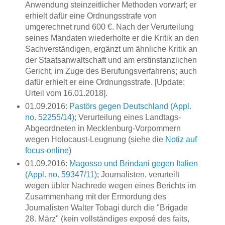
Anwendung steinzeitlicher Methoden vorwarf; er
erhielt dafür eine Ordnungsstrafe von
umgerechnet rund 600 €. Nach der Verurteilung
seines Mandaten wiederholte er die Kritik an den
Sachverständigen, ergänzt um ähnliche Kritik an
der Staatsanwaltschaft und am erstinstanzlichen
Gericht, im Zuge des Berufungsverfahrens; auch
dafür erhielt er eine Ordnungsstrafe. [Update:
Urteil vom 16.01.2018].
01.09.2016:
Pastörs gegen Deutschland (Appl.
no. 52255/14)
; Verurteilung eines Landtags-
Abgeordneten in Mecklenburg-Vorpommern
wegen Holocaust-Leugnung (siehe die
Notiz auf
focus-online
)
01.09.2016:
Magosso und Brindani gegen Italien
(Appl. no. 59347/11)
; Journalisten, verurteilt
wegen übler Nachrede wegen eines Berichts im
Zusammenhang mit der Ermordung des
Journalisten Walter Tobagi durch die "Brigade
28. März" (kein vollständiges exposé des faits,