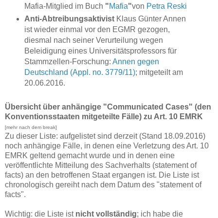
Mafia-Mitglied im Buch
"
Mafia
"
von
Petra Reski
Anti-Abtreibungsaktivist
Klaus Günter Annen
ist wieder einmal vor den EGMR gezogen,
diesmal nach seiner Verurteilung wegen
Beleidigung eines Universitätsprofessors für
Stammzellen-Forschung:
Annen gegen
Deutschland (Appl. no. 3779/11)
; mitgeteilt am
20.06.2016.
Übersicht über anhängige "Communicated Cases" (den
Konventionsstaaten mitgeteilte Fälle) zu Art. 10 EMRK
[mehr nach dem break]
Zu dieser Liste: aufgelistet sind derzeit (Stand 18.09.2016)
noch anhängige Fälle, in denen eine Verletzung des Art. 10
EMRK geltend gemacht wurde und in denen eine
veröffentlichte Mitteilung des Sachverhalts (statement of
facts) an den betroffenen Staat ergangen ist. Die Liste ist
chronologisch gereiht nach dem Datum des "statement of
facts".
Wichtig: die Liste ist
nicht vollständig
; ich habe die