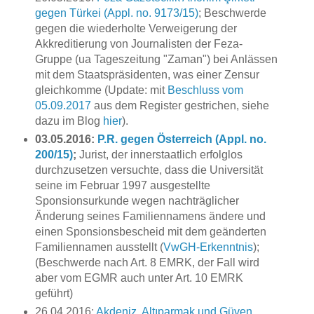
gegen Türkei (Appl. no. 9173/15)
; Beschwerde
gegen die wiederholte Verweigerung der
Akkreditierung von Journalisten der Feza-
Gruppe (ua Tageszeitung "Zaman") bei Anlässen
mit dem Staatspräsidenten, was einer Zensur
gleichkomme (Update: mit
Beschluss vom
05.09.2017
aus dem Register gestrichen, siehe
dazu im Blog
hier
).
03.05.2016:
P.R. gegen Österreich (Appl. no.
200/15)
;
Jurist, der innerstaatlich erfolglos
durchzusetzen versuchte, dass die Universität
seine im Februar 1997 ausgestellte
Sponsionsurkunde wegen nachträglicher
Änderung seines Familiennamens ändere und
einen Sponsionsbescheid mit dem geänderten
Familiennamen ausstellt (
VwGH-Erkenntnis
);
(Beschwerde nach Art. 8 EMRK, der Fall wird
aber vom EGMR auch unter Art. 10 EMRK
geführt)
26.04.2016:
Akdeniz, Altıparmak und Güven