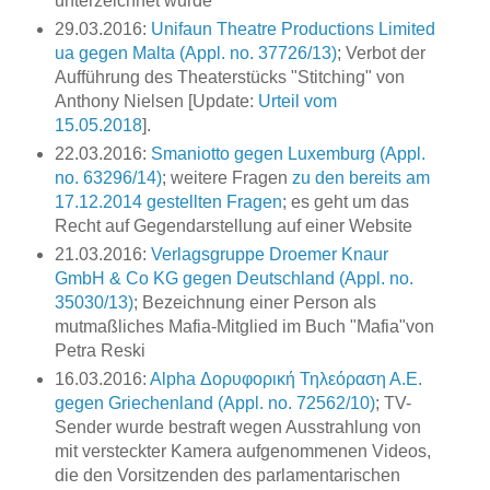
unterzeichnet wurde
29.03.2016:
Unifaun Theatre Productions Limited
ua gegen Malta (Appl. no. 37726/13)
; Verbot der
Aufführung des Theaterstücks "Stitching" von
Anthony Nielsen [Update:
Urteil vom
15.05.2018
].
22.03.2016:
Smaniotto gegen Luxemburg (Appl.
no. 63296/14)
; weitere Fragen
zu den bereits am
17.12.2014 gestellten Fragen
; es geht um das
Recht auf Gegendarstellung auf einer Website
21.03.2016:
Verlagsgruppe Droemer Knaur
GmbH & Co KG gegen Deutschland (Appl. no.
35030/13)
; Bezeichnung einer Person als
mutmaßliches Mafia-Mitglied im Buch "Mafia"von
Petra Reski
16.03.2016:
Alpha Δορυφορική Τηλεόραση Α.Ε.
gegen Griechenland (Appl. no. 72562/10)
; TV-
Sender wurde bestraft wegen Ausstrahlung von
mit versteckter Kamera aufgenommenen Videos,
die den Vorsitzenden des parlamentarischen