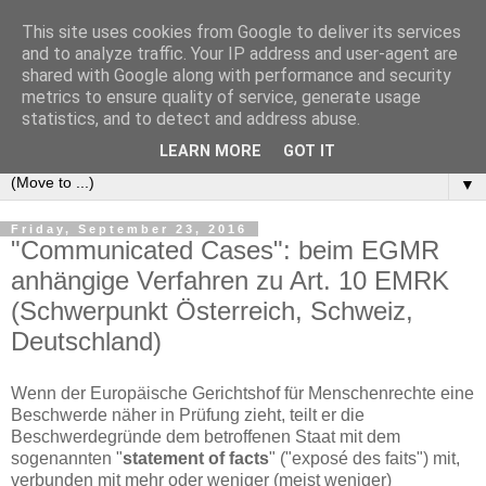
This site uses cookies from Google to deliver its services
e-comm
and to analyze traffic. Your IP address and user-agent are
shared with Google along with performance and security
metrics to ensure quality of service, generate usage
Blog zum österreichischen und europäischen Recht der
statistics, and to detect and address abuse.
elektronischen Kommunikationsnetze und -dienste
LEARN MORE
GOT IT
▼
Friday, September 23, 2016
"Communicated Cases": beim EGMR
anhängige Verfahren zu Art. 10 EMRK
(Schwerpunkt Österreich, Schweiz,
Deutschland)
Wenn der Europäische Gerichtshof für Menschenrechte eine
Beschwerde näher in Prüfung zieht, teilt er die
Beschwerdegründe dem betroffenen Staat mit dem
sogenannten "
statement of facts
" ("exposé des faits") mit,
verbunden mit mehr oder weniger (meist weniger)