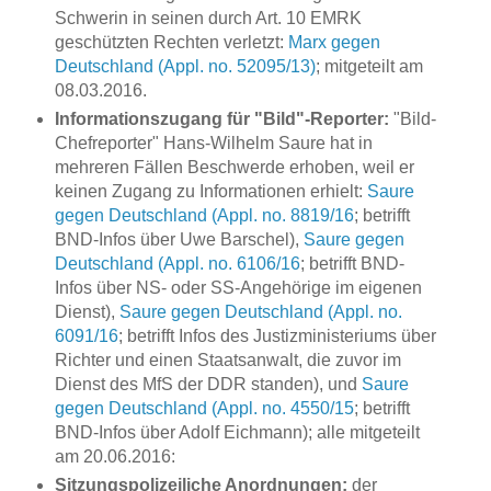
Schwerin in seinen durch Art. 10 EMRK
geschützten Rechten verletzt:
Marx gegen
Deutschland (Appl. no. 52095/13)
; mitgeteilt am
08.03.2016.
Informationszugang für "Bild"-Reporter:
"Bild-
Chefreporter" Hans-Wilhelm Saure hat in
mehreren Fällen Beschwerde erhoben, weil er
keinen Zugang zu Informationen erhielt:
Saure
gegen Deutschland (Appl. no. 8819/16
; betrifft
BND-Infos über Uwe Barschel),
Saure gegen
Deutschland (Appl. no. 6106/16
; betrifft BND-
Infos über NS- oder SS-Angehörige im eigenen
Dienst),
Saure gegen Deutschland (Appl. no.
6091/16
; betrifft Infos des Justizministeriums über
Richter und einen Staatsanwalt, die zuvor im
Dienst des MfS der DDR standen), und
Saure
gegen Deutschland (Appl. no. 4550/15
; betrifft
BND-Infos über Adolf Eichmann); alle mitgeteilt
am 20.06.2016:
Sitzungspolizeiliche Anordnungen:
der