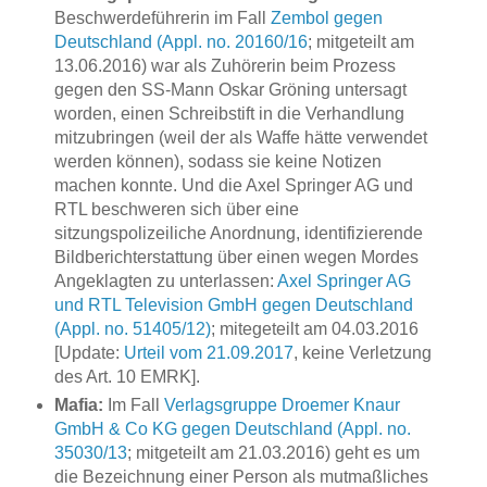
Beschwerdeführerin im Fall
Zembol gegen
Deutschland (Appl. no. 20160/16
; mitgeteilt am
13.06.2016) war als Zuhörerin beim Prozess
gegen den SS-Mann Oskar Gröning untersagt
worden, einen Schreibstift in die Verhandlung
mitzubringen (weil der als Waffe hätte verwendet
werden können), sodass sie keine Notizen
machen konnte. Und die Axel Springer AG und
RTL beschweren sich über eine
sitzungspolizeiliche Anordnung, identifizierende
Bildberichterstattung über einen wegen Mordes
Angeklagten zu unterlassen:
Axel Springer AG
und RTL Television GmbH gegen Deutschland
(Appl. no. 51405/12)
; mitegeteilt am 04.03.2016
[Update:
Urteil vom 21.09.2017
, keine Verletzung
des Art. 10 EMRK].
Mafia:
Im Fall
Verlagsgruppe Droemer Knaur
GmbH & Co KG gegen Deutschland (Appl. no.
35030/13
; mitgeteilt am 21.03.2016) geht es um
die Bezeichnung einer Person als mutmaßliches