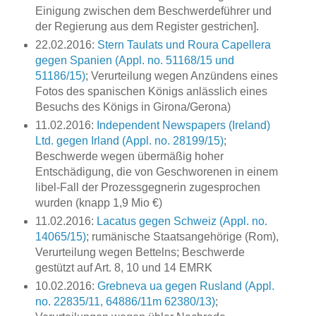
Einigung zwischen dem Beschwerdeführer und
der Regierung aus dem Register gestrichen].
22.02.2016:
Stern Taulats und Roura Capellera
gegen Spanien (Appl. no. 51168/15 und
51186/15)
; Verurteilung wegen Anzündens eines
Fotos des spanischen Königs anlässlich eines
Besuchs des Königs in Girona/Gerona)
11.02.2016:
Independent Newspapers (Ireland)
Ltd. gegen Irland (Appl. no. 28199/15)
;
Beschwerde wegen übermäßig hoher
Entschädigung, die von Geschworenen in einem
libel-Fall der Prozessgegnerin zugesprochen
wurden (knapp 1,9 Mio €)
11.02.2016:
Lacatus gegen Schweiz (Appl. no.
14065/15)
; rumänische Staatsangehörige (Rom),
Verurteilung wegen Bettelns; Beschwerde
gestützt auf Art. 8, 10 und 14 EMRK
10.02.2016:
Grebneva ua gegen Rusland (Appl.
no. 22835/11, 64886/11m 62380/13)
;