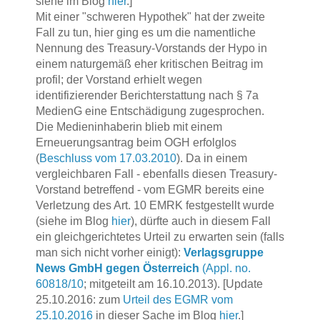
siehe im Blog
hier
.]
Mit einer "schweren Hypothek" hat der zweite
Fall zu tun, hier ging es um die namentliche
Nennung des Treasury-Vorstands der Hypo in
einem naturgemäß eher kritischen Beitrag im
profil; der Vorstand erhielt wegen
identifizierender Berichterstattung nach § 7a
MedienG eine Entschädigung zugesprochen.
Die Medieninhaberin blieb mit einem
Erneuerungsantrag beim OGH erfolglos
(
Beschluss vom 17.03.2010
). Da in einem
vergleichbaren Fall - ebenfalls diesen Treasury-
Vorstand betreffend - vom EGMR bereits eine
Verletzung des Art. 10 EMRK festgestellt wurde
(siehe im Blog
hier
), dürfte auch in diesem Fall
ein gleichgerichtetes Urteil zu erwarten sein (falls
man sich nicht vorher einigt):
Verlagsgruppe
News GmbH gegen Österreich
(Appl. no.
60818/10
;
mitgeteilt am 16.10.2013). [Update
25.10.2016: zum
Urteil des EGMR vom
25.10.2016
in dieser Sache im Blog
hier
.]