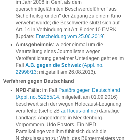
im Jahr 2008 in Genf, als dem
querschnittgelähmten Beschwerdeführer "aus
Sicherheitsgründen" der Zugang zu einem Kino
verwehrt wurde; die Beschwerde stützt sich auf
Art. 14 in Verbindung mit Art. 8 oder 10 EMRK
[Update:
Entscheidung vom 25.06.2019
].
Amtsgeheimnis:
wieder einmal um die
Verurteilung eines Journalisten wegen
Veröffentlichung geheimer Unterlagen geht es im
Fall
A.B. gegen die Schweiz
(Appl. no.
22998/13
; mitgeteilt am 26.08.2013).
Verfahren gegen Deutschland
NPD-Fälle:
im Fall
Pastörs gegen Deutschland
(Appl. no. 52255/14
, mitgeteilt am 01.09.2016)
beschwert sich der wegen Holocaust-Leugnung
verurteilte (siehe zB
auf focus-online
) damalige
Landtags-Abgeordnete in Mecklenburg-
Vorpommern, Udo Pastörs. Ein NPD-
Parteikollege von ihm fühlt sich durch die
Nichtzulassung zur Wahl des Bürgermeisters von