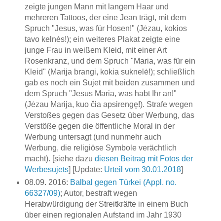
zeigte jungen Mann mit langem Haar und
mehreren Tattoos, der eine Jean trägt, mit dem
Spruch "Jesus, was für Hosen!" (Jėzau, kokios
tavo kelnės!); ein weiteres Plakat zeigte eine
junge Frau in weißem Kleid, mit einer Art
Rosenkranz, und dem Spruch "Maria, was für ein
Kleid" (Marija brangi, kokia suknelė!); schließlich
gab es noch ein Sujet mit beiden zusammen und
dem Spruch "Jesus Maria, was habt Ihr an!"
(Jėzau Marija, kuo čia apsirengę!). Strafe wegen
Verstoßes gegen das Gesetz über Werbung, das
Verstöße gegen die öffentliche Moral in der
Werbung untersagt (und nunmehr auch
Werbung, die religiöse Symbole verächtlich
macht). [siehe dazu
diesen Beitrag mit Fotos der
Werbesujets
] [Update:
Urteil vom 30.01.2018
]
08.09. 2016:
Balbal gegen Türkei (Appl. no.
66327/09)
; Autor, bestraft wegen
Herabwürdigung der Streitkräfte in einem Buch
über einen regionalen Aufstand im Jahr 1930