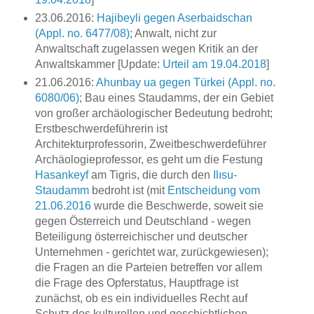
23.06.2016:
Hajibeyli gegen Aserbaidschan
(Appl. no. 6477/08)
; Anwalt, nicht zur
Anwaltschaft zugelassen wegen Kritik an der
Anwaltskammer [Update:
Urteil am 19.04.2018
]
21.06.2016:
Ahunbay ua gegen Türkei (Appl. no.
6080/06)
; Bau eines Staudamms, der ein Gebiet
von großer archäologischer Bedeutung bedroht;
Erstbeschwerdeführerin ist
Architekturprofessorin, Zweitbeschwerdeführer
Archäologieprofessor, es geht um die Festung
Hasankeyf
am Tigris, die durch den
Ilısu-
Staudamm
bedroht ist (mit
Entscheidung vom
21.06.2016
wurde die Beschwerde, soweit sie
gegen Österreich und Deutschland - wegen
Beteiligung österreichischer und deutscher
Unternehmen - gerichtet war, zurückgewiesen);
die Fragen an die Parteien betreffen vor allem
die Frage des Opferstatus, Hauptfrage ist
zunächst, ob es ein individuelles Recht auf
Schutz des kulturellen und geschichtlichen