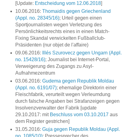
[Update:
Entscheidung vom 12.06.2018
]
10.06.2016:
Thomaidis gegen Griechenland
(Appl. no. 28345/16)
; Urteil gegen einen
Sportjournalisten wegen Verletzung des
Persönlichkeitsrechts eines in einen Match-
Fixing Skandal verwickelten Fußballclub-
Präsidenten (nur objet de l'affaire)
09.06.2016:
Illés Szurovecz gegen Ungarn (Appl.
no. 15428/16)
; Journalist bei Internet-Portal,
Verweigerung des Zugangs zu Asyl-
Aufnahmezentrum
03.06.2016:
Gudema gegen Republik Moldau
(Appl. no. 6191/07)
; ehemalige Direktorin einer
Fleischfabrik, verurteilt wegen Verleumdung
durch falsche Angaben bei Strafanzeigen gegen
Insolvenzverwalter der Fabrik [update
29.10.2017: mit
Beschluss vom 03.10.2017
aus
dem Register gestrichen]
31.05.2016:
Guja gegen Republik Moldau (Appl.
no. 1085/10)
; Pressesprecher des