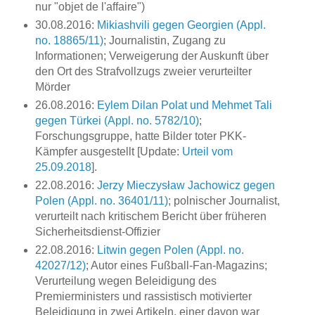
nur "objet de l'affaire")
30.08.2016:
Mikiashvili gegen Georgien (Appl.
no. 18865/11)
; Journalistin, Zugang zu
Informationen; Verweigerung der Auskunft über
den Ort des Strafvollzugs zweier verurteilter
Mörder
26.08.2016:
Eylem Dilan Polat und Mehmet Tali
gegen Türkei (Appl. no. 5782/10)
;
Forschungsgruppe, hatte Bilder toter PKK-
Kämpfer ausgestellt [Update:
Urteil vom
25.09.2018
].
22.08.2016:
Jerzy Mieczysław Jachowicz gegen
Polen (Appl. no. 36401/11)
; polnischer Journalist,
verurteilt nach kritischem Bericht über früheren
Sicherheitsdienst-Offizier
22.08.2016:
Litwin gegen Polen (Appl. no.
42027/12)
; Autor eines Fußball-Fan-Magazins;
Verurteilung wegen Beleidigung des
Premierministers und rassistisch motivierter
Beleidigung in zwei Artikeln, einer davon war