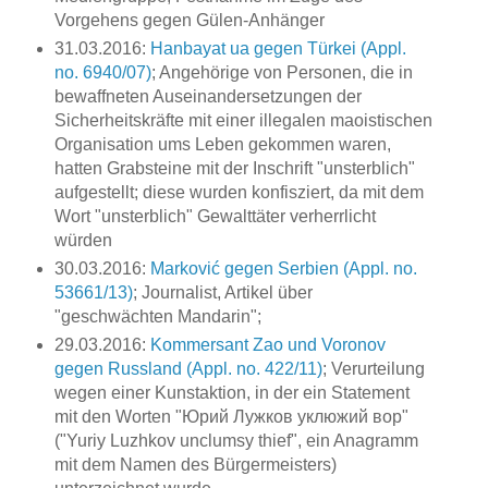
Vorgehens gegen Gülen-Anhänger
31.03.2016:
Hanbayat ua gegen Türkei (Appl.
no. 6940/07)
; Angehörige von Personen, die in
bewaffneten Auseinandersetzungen der
Sicherheitskräfte mit einer illegalen maoistischen
Organisation ums Leben gekommen waren,
hatten Grabsteine mit der Inschrift "unsterblich"
aufgestellt; diese wurden konfisziert, da mit dem
Wort "unsterblich" Gewalttäter verherrlicht
würden
30.03.2016:
Marković gegen Serbien (Appl. no.
53661/13)
; Journalist, Artikel über
"geschwächten Mandarin";
29.03.2016:
Kommersant Zao und Voronov
gegen Russland (Appl. no. 422/11)
; Verurteilung
wegen einer Kunstaktion, in der ein Statement
mit den Worten "Юрий Лужков уклюжий вор"
("Yuriy Luzhkov unclumsy thief", ein Anagramm
mit dem Namen des Bürgermeisters)