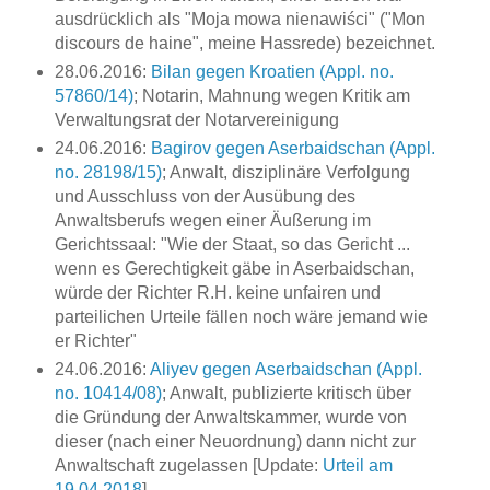
ausdrücklich als "Moja mowa nienawiści" ("Mon
discours de haine", meine Hassrede) bezeichnet.
28.06.2016:
Bilan gegen Kroatien (Appl. no.
57860/14)
; Notarin, Mahnung wegen Kritik am
Verwaltungsrat der Notarvereinigung
24.06.2016:
Bagirov gegen Aserbaidschan (Appl.
no. 28198/15)
; Anwalt, disziplinäre Verfolgung
und Ausschluss von der Ausübung des
Anwaltsberufs wegen einer Äußerung im
Gerichtssaal: "Wie der Staat, so das Gericht ...
wenn es Gerechtigkeit gäbe in Aserbaidschan,
würde der Richter R.H. keine unfairen und
parteilichen Urteile fällen noch wäre jemand wie
er Richter"
24.06.2016:
Aliyev gegen Aserbaidschan (Appl.
no. 10414/08)
; Anwalt, publizierte kritisch über
die Gründung der Anwaltskammer, wurde von
dieser (nach einer Neuordnung) dann nicht zur
Anwaltschaft zugelassen [Update:
Urteil am
19.04.2018
]