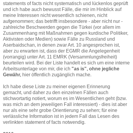
statements of facts nicht systematisch und lückenlos geprüft
und ich habe auch bewusst Fälle, die mir im Hinblick auf
meine Interessen nicht wesentlich schienen, nicht
aufgenommen; das betrifft insbesondere - aber nicht nur -
zahlreiche Beschwerden gegen die Türkei (vor allem im
Zusammenhang mit Maßnahmen gegen kurdische Politiker,
Aktivisten oder Medien) sowie Fälle zu Russland und
Aserbaidschan, in denen zwar Art. 10 angesprochen ist,
aber zu erwarten ist, dass der EGMR die Angelegenheit
(vorrangig) unter Art. 11 EMRK (Versammlungsfreiheit)
beurteilen wird. Bei der Liste handelt es sich um eine interne
Arbeitsunterlage von mir, die ich
"as is", ohne jegliche
Gewähr,
hier öffentlich zugänglich mache.
Ich habe diese Liste zu meiner eigenen Erinnerung
gemacht, und daher zu den einzelnen Fällen auch
stichwortartig notiert, worum es im Wesentlichen geht (bzw.
was mich an dem jeweiligen Fall interessiert) - dies ist aber
nur als eine sehr grobe Orientierung zu sehen; für eine
verlässliche Information ist in jedem Fall das Lesen des
verlinkten statement of facts notwendig.