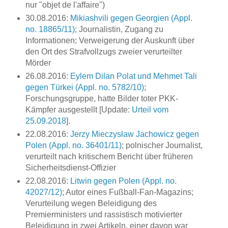
nur "objet de l'affaire")
30.08.2016:
Mikiashvili gegen Georgien (Appl.
no. 18865/11)
; Journalistin, Zugang zu
Informationen; Verweigerung der Auskunft über
den Ort des Strafvollzugs zweier verurteilter
Mörder
26.08.2016:
Eylem Dilan Polat und Mehmet Tali
gegen Türkei (Appl. no. 5782/10)
;
Forschungsgruppe, hatte Bilder toter PKK-
Kämpfer ausgestellt [Update:
Urteil vom
25.09.2018
].
22.08.2016:
Jerzy Mieczysław Jachowicz gegen
Polen (Appl. no. 36401/11)
; polnischer Journalist,
verurteilt nach kritischem Bericht über früheren
Sicherheitsdienst-Offizier
22.08.2016:
Litwin gegen Polen (Appl. no.
42027/12)
; Autor eines Fußball-Fan-Magazins;
Verurteilung wegen Beleidigung des
Premierministers und rassistisch motivierter
Beleidigung in zwei Artikeln, einer davon war