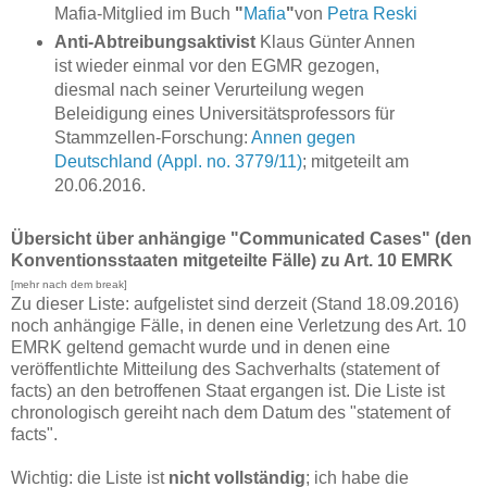
Mafia-Mitglied im Buch
"
Mafia
"
von
Petra Reski
Anti-Abtreibungsaktivist
Klaus Günter Annen
ist wieder einmal vor den EGMR gezogen,
diesmal nach seiner Verurteilung wegen
Beleidigung eines Universitätsprofessors für
Stammzellen-Forschung:
Annen gegen
Deutschland (Appl. no. 3779/11)
; mitgeteilt am
20.06.2016.
Übersicht über anhängige "Communicated Cases" (den
Konventionsstaaten mitgeteilte Fälle) zu Art. 10 EMRK
[mehr nach dem break]
Zu dieser Liste: aufgelistet sind derzeit (Stand 18.09.2016)
noch anhängige Fälle, in denen eine Verletzung des Art. 10
EMRK geltend gemacht wurde und in denen eine
veröffentlichte Mitteilung des Sachverhalts (statement of
facts) an den betroffenen Staat ergangen ist. Die Liste ist
chronologisch gereiht nach dem Datum des "statement of
facts".
Wichtig: die Liste ist
nicht vollständig
; ich habe die