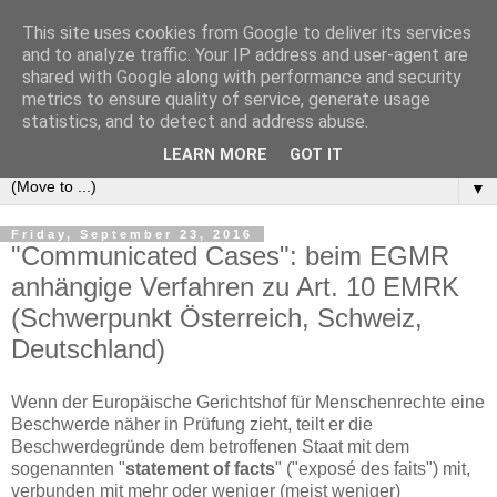
This site uses cookies from Google to deliver its services
e-comm
and to analyze traffic. Your IP address and user-agent are
shared with Google along with performance and security
metrics to ensure quality of service, generate usage
Blog zum österreichischen und europäischen Recht der
statistics, and to detect and address abuse.
elektronischen Kommunikationsnetze und -dienste
LEARN MORE
GOT IT
▼
Friday, September 23, 2016
"Communicated Cases": beim EGMR
anhängige Verfahren zu Art. 10 EMRK
(Schwerpunkt Österreich, Schweiz,
Deutschland)
Wenn der Europäische Gerichtshof für Menschenrechte eine
Beschwerde näher in Prüfung zieht, teilt er die
Beschwerdegründe dem betroffenen Staat mit dem
sogenannten "
statement of facts
" ("exposé des faits") mit,
verbunden mit mehr oder weniger (meist weniger)