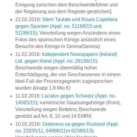
Einigung zwischen dem Beschwerdeführer und
der Regierung aus dem Register gestrichen].
22.02.2016:
Stern Taulats und Roura Capellera
gegen Spanien (Appl. no. 51168/15 und
51186/15)
; Verurteilung wegen Anzündens eines
Fotos des spanischen Königs anlässlich eines
Besuchs des Königs in Girona/Gerona)
11.02.2016:
Independent Newspapers (Ireland)
Ltd. gegen Irland (Appl. no. 28199/15)
;
Beschwerde wegen übermäßig hoher
Entschädigung, die von Geschworenen in einem
libel-Fall der Prozessgegnerin zugesprochen
wurden (knapp 1,9 Mio €)
11.02.2016:
Lacatus gegen Schweiz (Appl. no.
14065/15)
; rumänische Staatsangehörige (Rom),
Verurteilung wegen Bettelns; Beschwerde
gestützt auf Art. 8, 10 und 14 EMRK
10.02.2016:
Grebneva ua gegen Rusland (Appl.
no. 22835/11, 64886/11m 62380/13)
;