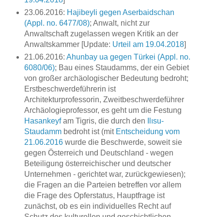
23.06.2016:
Hajibeyli gegen Aserbaidschan
(Appl. no. 6477/08)
; Anwalt, nicht zur
Anwaltschaft zugelassen wegen Kritik an der
Anwaltskammer [Update:
Urteil am 19.04.2018
]
21.06.2016:
Ahunbay ua gegen Türkei (Appl. no.
6080/06)
; Bau eines Staudamms, der ein Gebiet
von großer archäologischer Bedeutung bedroht;
Erstbeschwerdeführerin ist
Architekturprofessorin, Zweitbeschwerdeführer
Archäologieprofessor, es geht um die Festung
Hasankeyf
am Tigris, die durch den
Ilısu-
Staudamm
bedroht ist (mit
Entscheidung vom
21.06.2016
wurde die Beschwerde, soweit sie
gegen Österreich und Deutschland - wegen
Beteiligung österreichischer und deutscher
Unternehmen - gerichtet war, zurückgewiesen);
die Fragen an die Parteien betreffen vor allem
die Frage des Opferstatus, Hauptfrage ist
zunächst, ob es ein individuelles Recht auf
Schutz des kulturellen und geschichtlichen