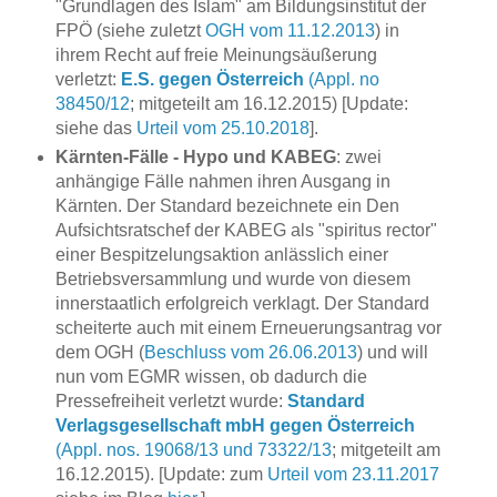
"Grundlagen des Islam" am Bildungsinstitut der
FPÖ (siehe zuletzt
OGH vom 11.12.2013
) in
ihrem Recht auf freie Meinungsäußerung
verletzt:
E.S. gegen Österreich
(Appl. no
38450/12
; mitgeteilt am 16.12.2015) [Update:
siehe das
Urteil vom 25.10.2018
].
Kärnten-Fälle - Hypo und KABEG
: zwei
anhängige Fälle nahmen ihren Ausgang in
Kärnten. Der Standard bezeichnete ein Den
Aufsichtsratschef der KABEG als "spiritus rector"
einer Bespitzelungsaktion anlässlich einer
Betriebsversammlung und wurde von diesem
innerstaatlich erfolgreich verklagt. Der Standard
scheiterte auch mit einem Erneuerungsantrag vor
dem OGH (
Beschluss vom 26.06.2013
) und will
nun vom EGMR wissen, ob dadurch die
Pressefreiheit verletzt wurde:
Standard
Verlagsgesellschaft mbH gegen Österreich
(Appl. nos. 19068/13 und 73322/13
; mitgeteilt am
16.12.2015). [Update: zum
Urteil vom 23.11.2017