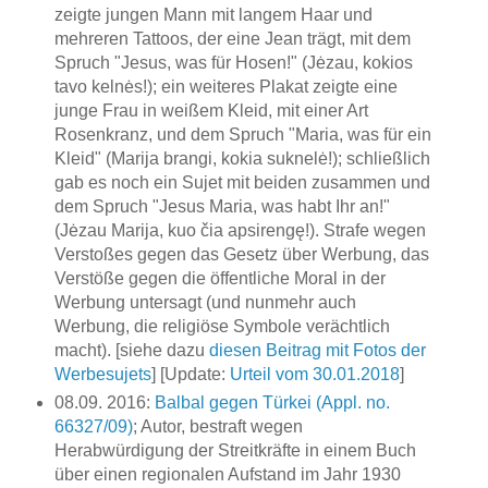
zeigte jungen Mann mit langem Haar und
mehreren Tattoos, der eine Jean trägt, mit dem
Spruch "Jesus, was für Hosen!" (Jėzau, kokios
tavo kelnės!); ein weiteres Plakat zeigte eine
junge Frau in weißem Kleid, mit einer Art
Rosenkranz, und dem Spruch "Maria, was für ein
Kleid" (Marija brangi, kokia suknelė!); schließlich
gab es noch ein Sujet mit beiden zusammen und
dem Spruch "Jesus Maria, was habt Ihr an!"
(Jėzau Marija, kuo čia apsirengę!). Strafe wegen
Verstoßes gegen das Gesetz über Werbung, das
Verstöße gegen die öffentliche Moral in der
Werbung untersagt (und nunmehr auch
Werbung, die religiöse Symbole verächtlich
macht). [siehe dazu
diesen Beitrag mit Fotos der
Werbesujets
] [Update:
Urteil vom 30.01.2018
]
08.09. 2016:
Balbal gegen Türkei (Appl. no.
66327/09)
; Autor, bestraft wegen
Herabwürdigung der Streitkräfte in einem Buch
über einen regionalen Aufstand im Jahr 1930