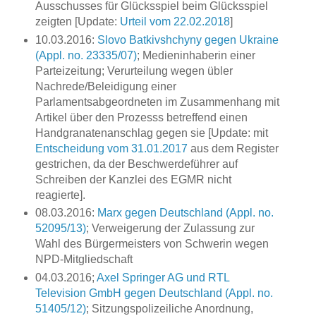
Ausschusses für Glücksspiel beim Glücksspiel
zeigten [Update:
Urteil vom 22.02.2018
]
10.03.2016:
Slovo Batkivshchyny gegen Ukraine
(Appl. no. 23335/07)
; Medieninhaberin einer
Parteizeitung; Verurteilung wegen übler
Nachrede/Beleidigung einer
Parlamentsabgeordneten im Zusammenhang mit
Artikel über den Prozesss betreffend einen
Handgranatenanschlag gegen sie [Update: mit
Entscheidung vom 31.01.2017
aus dem Register
gestrichen, da der Beschwerdeführer auf
Schreiben der Kanzlei des EGMR nicht
reagierte].
08.03.2016:
Marx gegen Deutschland (Appl. no.
52095/13)
; Verweigerung der Zulassung zur
Wahl des Bürgermeisters von Schwerin wegen
NPD-Mitgliedschaft
04.03.2016;
Axel Springer AG und RTL
Television GmbH gegen Deutschland (Appl. no.
51405/12)
; Sitzungspolizeiliche Anordnung,