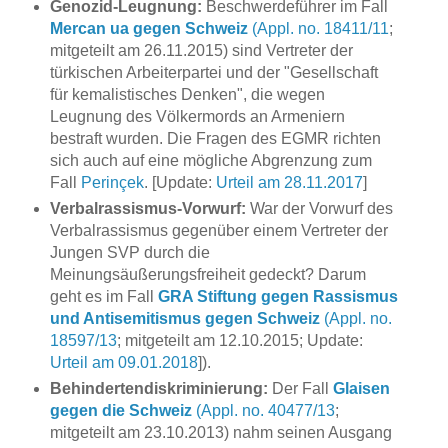
Genozid-Leugnung:
Beschwerdeführer im Fall
Mercan ua gegen Schweiz
(Appl. no. 18411/11
;
mitgeteilt am 26.11.2015) sind Vertreter der
türkischen Arbeiterpartei und der "Gesellschaft
für kemalistisches Denken", die wegen
Leugnung des Völkermords an Armeniern
bestraft wurden. Die Fragen des EGMR richten
sich auch auf eine mögliche Abgrenzung zum
Fall
Perinçek
. [Update:
Urteil am 28.11.2017
]
Verbalrassismus-Vorwurf:
War der Vorwurf des
Verbalrassismus gegenüber einem Vertreter der
Jungen SVP durch die
Meinungsäußerungsfreiheit gedeckt? Darum
geht es im Fall
GRA Stiftung gegen Rassismus
und Antisemitismus gegen Schweiz
(Appl. no.
18597/13
; mitgeteilt am 12.10.2015; Update:
Urteil am 09.01.2018
]).
Behindertendiskriminierung:
Der Fall
Glaisen
gegen die Schweiz
(Appl. no. 40477/13
;
mitgeteilt am 23.10.2013) nahm seinen Ausgang