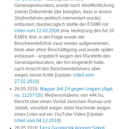
Generalprokurators, wurde nach Veröffentlichung
zweier Dokumente (die belegten, dass in einem
Strafverfahren politisch interveniert wurde)
entlassen; diesbezüglich stellte der EGMR mit
Urteil vom 12.02.2008
eine Verletzung des Art 10
EMRK fest; in der Folge wurde der
Beschwerdeführer zwar wieder aufgenommen,
blieb aber ohne Beschäftigung und wurde später
entlassen - angeblich wegen des Rücktritts des
Generalprokurators, der ihn eingestellt hatte,
nach Ansicht des Beschwerdeführers aber
wegen seiner Kritik [Update:
Urteil vom
27.02.2018
]
26.05.2016:
Magyar Jeti Zrt gegen Ungarn (Appl.
no. 11257/16)
; Medieninhaberin von 444.hu;
Bericht über einen Vorfall zwischen Romas und
Jobbik, verurteilt wegen übler Nachrede wegen
eines Links auf ein YouTube-Video [Update:
Urteil vom 04.12.2018
].
26.05.2016:
Feza Gazetecilik Anonim Şirketi