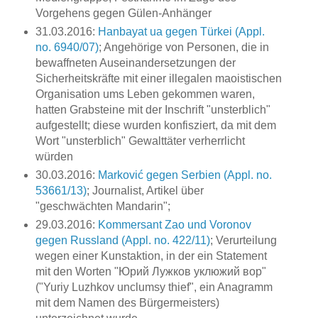
Vorgehens gegen Gülen-Anhänger
31.03.2016:
Hanbayat ua gegen Türkei (Appl.
no. 6940/07)
; Angehörige von Personen, die in
bewaffneten Auseinandersetzungen der
Sicherheitskräfte mit einer illegalen maoistischen
Organisation ums Leben gekommen waren,
hatten Grabsteine mit der Inschrift "unsterblich"
aufgestellt; diese wurden konfisziert, da mit dem
Wort "unsterblich" Gewalttäter verherrlicht
würden
30.03.2016:
Marković gegen Serbien (Appl. no.
53661/13)
; Journalist, Artikel über
"geschwächten Mandarin";
29.03.2016:
Kommersant Zao und Voronov
gegen Russland (Appl. no. 422/11)
; Verurteilung
wegen einer Kunstaktion, in der ein Statement
mit den Worten "Юрий Лужков уклюжий вор"
("Yuriy Luzhkov unclumsy thief", ein Anagramm
mit dem Namen des Bürgermeisters)