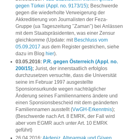
gegen Türkei (Appl. no. 9173/15)
; Beschwerde
gegen die wiederholte Verweigerung der
Akkreditierung von Journalisten der Feza-
Gruppe (ua Tageszeitung "Zaman") bei Anlässen
mit dem Staatspräsidenten, was einer Zensur
gleichkomme (Update: mit
Beschluss vom
05.09.2017
aus dem Register gestrichen, siehe
dazu im Blog
hier
).
03.05.2016:
P.R. gegen Österreich (Appl. no.
200/15)
;
Jurist, der innerstaatlich erfolglos
durchzusetzen versuchte, dass die Universität
seine im Februar 1997 ausgestellte
Sponsionsurkunde wegen nachträglicher
Änderung seines Familiennamens ändere und
einen Sponsionsbescheid mit dem geänderten
Familiennamen ausstellt (
VwGH-Erkenntnis
);
(Beschwerde nach Art. 8 EMRK, der Fall wird
aber vom EGMR auch unter Art. 10 EMRK
geführt)
26.04.2016:
Akdeniz, Altıparmak und Güven