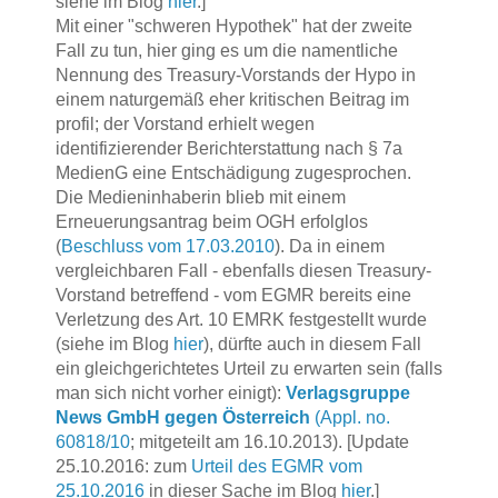
siehe im Blog
hier
.]
Mit einer "schweren Hypothek" hat der zweite
Fall zu tun, hier ging es um die namentliche
Nennung des Treasury-Vorstands der Hypo in
einem naturgemäß eher kritischen Beitrag im
profil; der Vorstand erhielt wegen
identifizierender Berichterstattung nach § 7a
MedienG eine Entschädigung zugesprochen.
Die Medieninhaberin blieb mit einem
Erneuerungsantrag beim OGH erfolglos
(
Beschluss vom 17.03.2010
). Da in einem
vergleichbaren Fall - ebenfalls diesen Treasury-
Vorstand betreffend - vom EGMR bereits eine
Verletzung des Art. 10 EMRK festgestellt wurde
(siehe im Blog
hier
), dürfte auch in diesem Fall
ein gleichgerichtetes Urteil zu erwarten sein (falls
man sich nicht vorher einigt):
Verlagsgruppe
News GmbH gegen Österreich
(Appl. no.
60818/10
;
mitgeteilt am 16.10.2013). [Update
25.10.2016: zum
Urteil des EGMR vom
25.10.2016
in dieser Sache im Blog
hier
.]