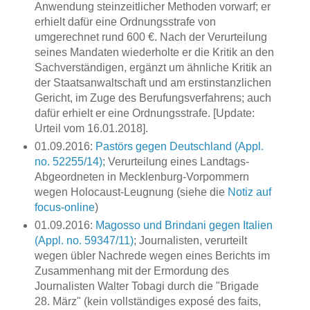
Anwendung steinzeitlicher Methoden vorwarf; er
erhielt dafür eine Ordnungsstrafe von
umgerechnet rund 600 €. Nach der Verurteilung
seines Mandaten wiederholte er die Kritik an den
Sachverständigen, ergänzt um ähnliche Kritik an
der Staatsanwaltschaft und am erstinstanzlichen
Gericht, im Zuge des Berufungsverfahrens; auch
dafür erhielt er eine Ordnungsstrafe. [Update:
Urteil vom 16.01.2018].
01.09.2016:
Pastörs gegen Deutschland (Appl.
no. 52255/14)
; Verurteilung eines Landtags-
Abgeordneten in Mecklenburg-Vorpommern
wegen Holocaust-Leugnung (siehe die
Notiz auf
focus-online
)
01.09.2016:
Magosso und Brindani gegen Italien
(Appl. no. 59347/11)
; Journalisten, verurteilt
wegen übler Nachrede wegen eines Berichts im
Zusammenhang mit der Ermordung des
Journalisten Walter Tobagi durch die "Brigade
28. März" (kein vollständiges exposé des faits,