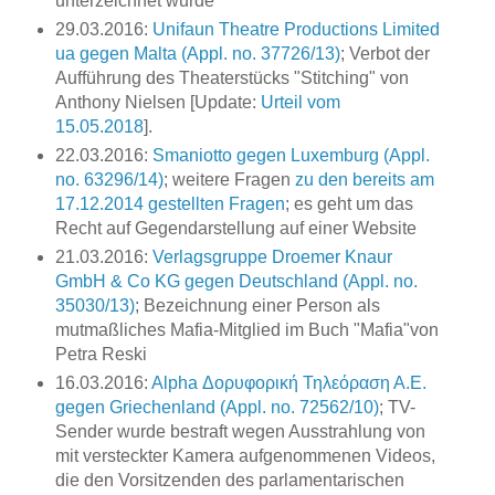
unterzeichnet wurde
29.03.2016:
Unifaun Theatre Productions Limited
ua gegen Malta (Appl. no. 37726/13)
; Verbot der
Aufführung des Theaterstücks "Stitching" von
Anthony Nielsen [Update:
Urteil vom
15.05.2018
].
22.03.2016:
Smaniotto gegen Luxemburg (Appl.
no. 63296/14)
; weitere Fragen
zu den bereits am
17.12.2014 gestellten Fragen
; es geht um das
Recht auf Gegendarstellung auf einer Website
21.03.2016:
Verlagsgruppe Droemer Knaur
GmbH & Co KG gegen Deutschland (Appl. no.
35030/13)
; Bezeichnung einer Person als
mutmaßliches Mafia-Mitglied im Buch "Mafia"von
Petra Reski
16.03.2016:
Alpha Δορυφορική Τηλεόραση Α.Ε.
gegen Griechenland (Appl. no. 72562/10)
; TV-
Sender wurde bestraft wegen Ausstrahlung von
mit versteckter Kamera aufgenommenen Videos,
die den Vorsitzenden des parlamentarischen