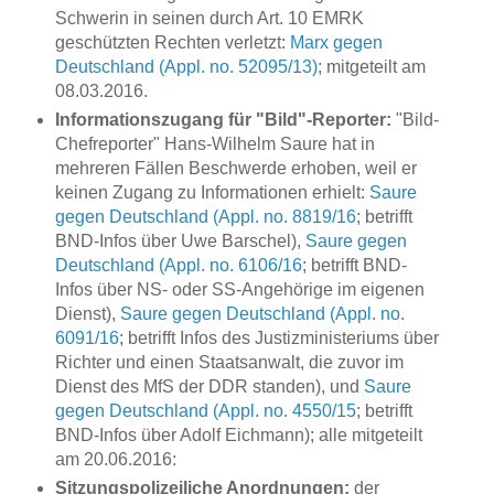
Schwerin in seinen durch Art. 10 EMRK
geschützten Rechten verletzt:
Marx gegen
Deutschland (Appl. no. 52095/13)
; mitgeteilt am
08.03.2016.
Informationszugang für "Bild"-Reporter:
"Bild-
Chefreporter" Hans-Wilhelm Saure hat in
mehreren Fällen Beschwerde erhoben, weil er
keinen Zugang zu Informationen erhielt:
Saure
gegen Deutschland (Appl. no. 8819/16
; betrifft
BND-Infos über Uwe Barschel),
Saure gegen
Deutschland (Appl. no. 6106/16
; betrifft BND-
Infos über NS- oder SS-Angehörige im eigenen
Dienst),
Saure gegen Deutschland (Appl. no.
6091/16
; betrifft Infos des Justizministeriums über
Richter und einen Staatsanwalt, die zuvor im
Dienst des MfS der DDR standen), und
Saure
gegen Deutschland (Appl. no. 4550/15
; betrifft
BND-Infos über Adolf Eichmann); alle mitgeteilt
am 20.06.2016:
Sitzungspolizeiliche Anordnungen:
der