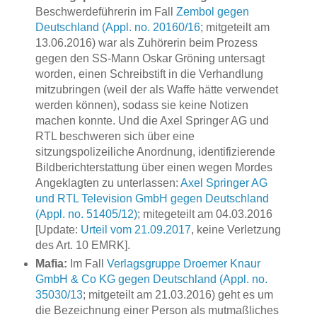
Beschwerdeführerin im Fall
Zembol gegen
Deutschland (Appl. no. 20160/16
; mitgeteilt am
13.06.2016) war als Zuhörerin beim Prozess
gegen den SS-Mann Oskar Gröning untersagt
worden, einen Schreibstift in die Verhandlung
mitzubringen (weil der als Waffe hätte verwendet
werden können), sodass sie keine Notizen
machen konnte. Und die Axel Springer AG und
RTL beschweren sich über eine
sitzungspolizeiliche Anordnung, identifizierende
Bildberichterstattung über einen wegen Mordes
Angeklagten zu unterlassen:
Axel Springer AG
und RTL Television GmbH gegen Deutschland
(Appl. no. 51405/12)
; mitegeteilt am 04.03.2016
[Update:
Urteil vom 21.09.2017
, keine Verletzung
des Art. 10 EMRK].
Mafia:
Im Fall
Verlagsgruppe Droemer Knaur
GmbH & Co KG gegen Deutschland (Appl. no.
35030/13
; mitgeteilt am 21.03.2016) geht es um
die Bezeichnung einer Person als mutmaßliches