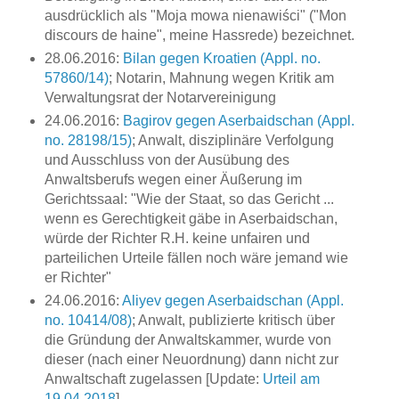
ausdrücklich als "Moja mowa nienawiści" ("Mon
discours de haine", meine Hassrede) bezeichnet.
28.06.2016:
Bilan gegen Kroatien (Appl. no.
57860/14)
; Notarin, Mahnung wegen Kritik am
Verwaltungsrat der Notarvereinigung
24.06.2016:
Bagirov gegen Aserbaidschan (Appl.
no. 28198/15)
; Anwalt, disziplinäre Verfolgung
und Ausschluss von der Ausübung des
Anwaltsberufs wegen einer Äußerung im
Gerichtssaal: "Wie der Staat, so das Gericht ...
wenn es Gerechtigkeit gäbe in Aserbaidschan,
würde der Richter R.H. keine unfairen und
parteilichen Urteile fällen noch wäre jemand wie
er Richter"
24.06.2016:
Aliyev gegen Aserbaidschan (Appl.
no. 10414/08)
; Anwalt, publizierte kritisch über
die Gründung der Anwaltskammer, wurde von
dieser (nach einer Neuordnung) dann nicht zur
Anwaltschaft zugelassen [Update:
Urteil am
19.04.2018
]