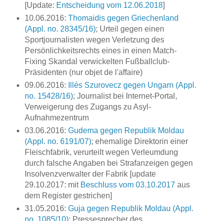
[Update:
Entscheidung vom 12.06.2018
]
10.06.2016:
Thomaidis gegen Griechenland
(Appl. no. 28345/16)
; Urteil gegen einen
Sportjournalisten wegen Verletzung des
Persönlichkeitsrechts eines in einen Match-
Fixing Skandal verwickelten Fußballclub-
Präsidenten (nur objet de l'affaire)
09.06.2016:
Illés Szurovecz gegen Ungarn (Appl.
no. 15428/16)
; Journalist bei Internet-Portal,
Verweigerung des Zugangs zu Asyl-
Aufnahmezentrum
03.06.2016:
Gudema gegen Republik Moldau
(Appl. no. 6191/07)
; ehemalige Direktorin einer
Fleischfabrik, verurteilt wegen Verleumdung
durch falsche Angaben bei Strafanzeigen gegen
Insolvenzverwalter der Fabrik [update
29.10.2017: mit
Beschluss vom 03.10.2017
aus
dem Register gestrichen]
31.05.2016:
Guja gegen Republik Moldau (Appl.
no. 1085/10)
; Pressesprecher des