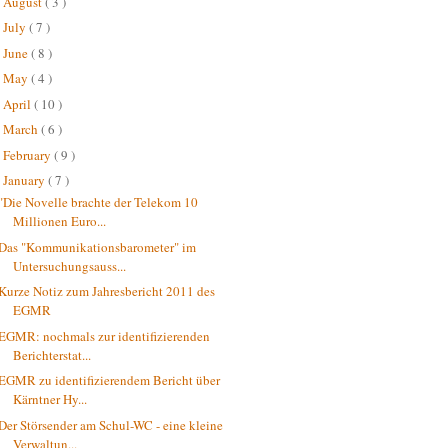
August
( 3 )
►
July
( 7 )
►
June
( 8 )
►
May
( 4 )
►
April
( 10 )
►
March
( 6 )
►
February
( 9 )
►
January
( 7 )
▼
"Die Novelle brachte der Telekom 10
Millionen Euro...
Das "Kommunikationsbarometer" im
Untersuchungsauss...
Kurze Notiz zum Jahresbericht 2011 des
EGMR
EGMR: nochmals zur identifizierenden
Berichterstat...
EGMR zu identifizierendem Bericht über
Kärntner Hy...
Der Störsender am Schul-WC - eine kleine
Verwaltun...