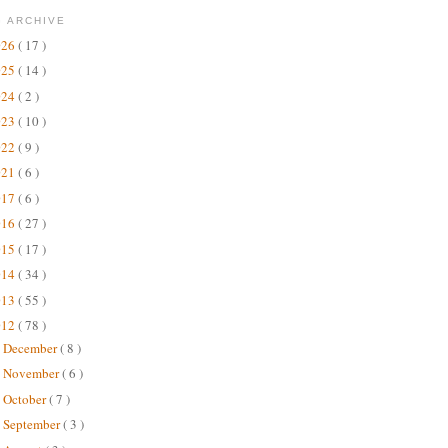
 ARCHIVE
026
( 17 )
025
( 14 )
024
( 2 )
023
( 10 )
022
( 9 )
021
( 6 )
017
( 6 )
016
( 27 )
015
( 17 )
014
( 34 )
013
( 55 )
012
( 78 )
December
( 8 )
►
November
( 6 )
►
October
( 7 )
►
September
( 3 )
►