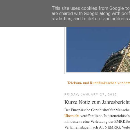
This site uses cookies from Google to 
are shared with Google along with per
statistics, and to detect and address 
Telekom- und Rundfunksachen vor d
FRIDAY, JANUARY 27, 2012
Kurze Notiz zum Jahresberic
Der Europäische Gerichtshof für Mensche
Übersicht
veröffentlicht. In österreichisc
mindestens eine Verletzung der EMRK festg
Verfahrensdauer nach Art 6 EMRK); Verl