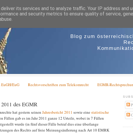
deliver its services and to analyze traffic. Your IP address and 
formance and security metrics to ensure quality of service, gen
abuse.
Blog zum österreichis
Rec
Kommunikatio
em EuGH/EuG
Rechtsvorschriften zum Telekomrecht
EGMR-Rechtsprechun
SUBS
ht 2011 des EGMR
P
nrechte hat gestern seinen
Jahresbericht 2011
sowie eine
statistische
C
hen Fällen gab es im Jahr 2011 ganze 12 Urteile, wobei in 7 Fällen
estellt wurde (in fünf dieser Fälle betraf dies eine überlange
etzungen des Rechts auf freie Meinungsäußerung nach Art 10 EMRK