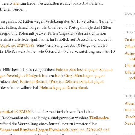
u bereits
hier
, am Ende). Festzuhalten ist auch, dass 334 Fälle als
strichen wurden.
SUCH
insgesamt 32 Fällen wegen Verletzung des Art 10 verurteilt, "führend"
chs Fällen, danach folgen die Ukraine und Portugal mit je drei Fällen
negro und Polen mit je zwei Fällen (angesichts der an sich schon
LINK
 nicht statistisch signifikant). Im Hinblick auf Deutschland wurde in
Zu di
(Appl. no. 28274/08)
- eine Verletzung des Art 10 festgestellt, dies
Offen
n. Die Schweiz fasste - wie Österreich - keine Verurteilung nach Art 10
Ausge
EM
Übers
de Fälle besonders hervorgehoben:
Palomo Sanchez ua gegen Spanien
Übers
en Vereinigtes Königreich (
dazu
hier
),
Otegi Mondragon gegen
rec
(dazu
hier
),
Editorial Board of Pravoye Delo und Shtekel gegen
 der schon erwähnte Fall
Heinisch gegen Deutschland
.
SUB
Atom 
RSS F
zu Artikel 10 EMRK
habe ich zwei kürzlich veröffentlichte
Feedb
Tănăsoaica
 Beschwerden als unzulässig zurückgewiesen wurden:
Neue 
effend die Verurteilung eines Journalisten zu immateriellem
Floquet und Esménard gegen Frankreich
(Appl. no. 29064/08 und