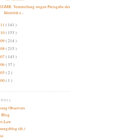
EGMR: Verurteilung wegen Preisgabe der
Identität e...
011
( 141 )
010
( 153 )
009
( 214 )
008
( 215 )
007
( 143 )
006
( 37 )
005
( 2 )
000
( 1 )
GROLL
bourg Observers
 Blog
net-Law
sungsblog (dt.)
.ie