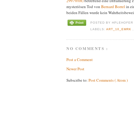
29979/08)
betreffend eine Diffamierung 
mysteriösen Tod von
Bernard Borrel
in ei
beiden Fällen wurde kein Wahrheitsbeweis 
POSTED BY
HPLEHOFE
LABELS:
ART_10_EMRK
NO COMMENTS :
Post a Comment
Newer Post
Subscribe to:
Post Comments ( Atom )