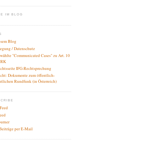
E IM BLOG
S
esem Blog
legung / Datenschutz
wählte "Communicated Cases" zu Art. 10
RK
ichtsseite IFG-Rechtsprechung
icht: Dokumente zum öffentlich-
htlichen Rundfunk (in Österreich)
SCRIBE
Feed
eed
urner
Beiträge per E-Mail