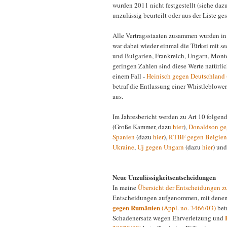
wurden 2011 nicht festgestellt (siehe daz
unzulässig beurteilt oder aus der Liste ge
Alle Vertragsstaaten zusammen wurden in 
war dabei wieder einmal die Türkei mit se
und Bulgarien, Frankreich, Ungarn, Monte
geringen Zahlen sind diese Werte natürlich
einem Fall -
Heinisch gegen Deutschland 
betraf die Entlassung einer Whistlebloweri
aus.
Im Jahresbericht werden zu Art 10 folgen
(Große Kammer, dazu
hier
),
Donaldson geg
Spanien
(dazu
hier
),
RTBF gegen Belgien
Ukraine
,
Uj gegen Ungarn
(dazu
hier
) und
Neue Unzulässigkeitsentscheidungen
In meine
Übersicht der Entscheidungen 
Entscheidungen aufgenommen, mit denen
gegen Rumänien
(Appl. no. 3466/03)
betr
Schadenersatz wegen Ehrverletzung und