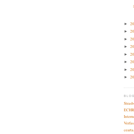
2
►
2
►
2
►
2
►
2
►
2
►
2
►
2
►
BLO
Stras
ECHR
Inter
Verfas
cearta