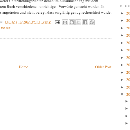
zweier Untersuchungsrichter, denen im Zusammenhang mit dem
nem Buch verschiedene - unrichtige - Vorwürfe gemacht wurden. In
BLOG
angetreten und nicht belegt, dass sorgfältig genug recherchiert wurde.
2
►
2
►
R
AT
FRIDAY, JANUARY 27, 2012
2
►
,
EGMR
2
►
2
►
2
►
2
►
2
►
Home
Older Post
2
►
2
►
2
►
2
▼