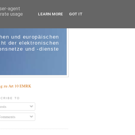
user-agent
erate usage
LEARN MORE
GOT IT
e-comm
chen und europäischen
ht der elektronischen
nsnetze und -dienste
g zu Art 10 EMRK
CRIBE TO
osts
omments