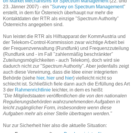
on Market Mechanisms for Spectrum Management
(22. und
23. Jänner 2007) - ein "
Survey on Spectrum Management
"
erstellt, in dem für Österreich überhaupt nur mehr die
Kontaktdaten der RTR als einzige "Spectrum Authority"
Österreichs angegeben sind.
Nun leistet die RTR als Hilfsapparat der KommAustria und
der Telekom-Control-Kommission zwar wichtige Arbeit bei
der Frequenzverwaltung (Rundfunk) und Frequenzzuteilung
(Rundfunk und - im Fall "zahlenmäßig beschränkter"
Zuteilungsmöglichkeiten - auch Telekom), doch wird sie
dadurch nicht zur "Spectrum Authority". Aber jedenfalls zeigt
auch diese Verwirrung, dass die Idee einer integrierten
Behörde (siehe
hier
,
hier
und
hier
) vielleicht nicht so
schlecht ist. Schließlich fiele dann auch die Erfüllung des Art
3 der
Rahmenrichtlinie
leichter, in dem es heißt:
"Die Mitgliedstaaten veröffentlichen die von den nationalen
Regulierungsbehörden wahrzunehmenden Aufgaben in
leicht zugänglicher Form, insbesondere wenn diese
Aufgaben mehr als einer Stelle übertragen werden."
Nur zur Sicherheit hier also die aktuelle Situation: