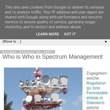
This site uses cookies from Google to deliver its services
e-comm
and to analyze traffic. Your IP address and user-agent are
shared with Google along with performance and security
metrics to ensure quality of service, generate usage
Blog zum österreichischen und europäischen Recht der
statistics, and to detect and address abuse.
elektronischen Kommunikationsnetze und -dienste
LEARN MORE
GOT IT
▼
Sunday, January 21, 2007
Who is Who in Spectrum Management
Zugegeben:
welche
Regulierun
gs- bzw
Fernmeldeb
ehörde in
Österreich
welche