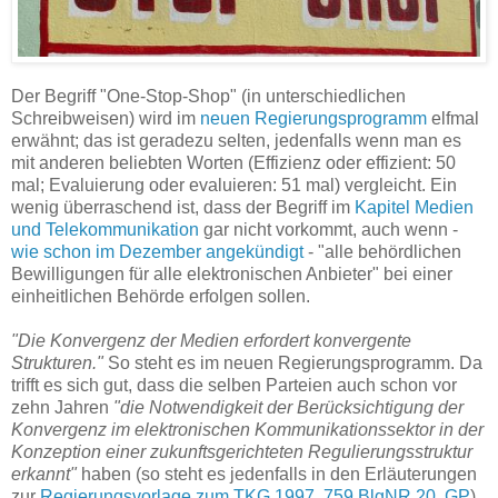
Der Begriff "One-Stop-Shop" (in unterschiedlichen
Schreibweisen) wird im
neuen Regierungsprogramm
elfmal
erwähnt; das ist geradezu selten, jedenfalls wenn man es
mit anderen beliebten Worten (Effizienz oder effizient: 50
mal; Evaluierung oder evaluieren: 51 mal) vergleicht. Ein
wenig überraschend ist, dass der Begriff im
Kapitel Medien
und Telekommunikation
gar nicht vorkommt, auch wenn -
wie schon im Dezember angekündigt
- "alle behördlichen
Bewilligungen für alle elektronischen Anbieter" bei einer
einheitlichen Behörde erfolgen sollen.
"Die Konvergenz der Medien erfordert konvergente
Strukturen."
So steht es im neuen Regierungsprogramm. Da
trifft es sich gut, dass die selben Parteien auch schon vor
zehn Jahren
"die Notwendigkeit der Berücksichtigung der
Konvergenz im elektronischen Kommunikationssektor in der
Konzeption einer zukunftsgerichteten Regulierungsstruktur
erkannt"
haben (so steht es jedenfalls in den Erläuterungen
zur
Regierungsvorlage zum TKG 1997, 759 BlgNR 20. GP
).