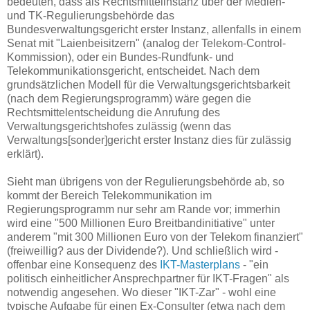
bedeuten, dass als Rechtsmittelinstanz über der Medien-
und TK-Regulierungsbehörde das
Bundesverwaltungsgericht erster Instanz, allenfalls in einem
Senat mit "Laienbeisitzern" (analog der Telekom-Control-
Kommission), oder ein Bundes-Rundfunk- und
Telekommunikationsgericht, entscheidet. Nach dem
grundsätzlichen Modell für die Verwaltungsgerichtsbarkeit
(nach dem Regierungsprogramm) wäre gegen die
Rechtsmittelentscheidung die Anrufung des
Verwaltungsgerichtshofes zulässig (wenn das
Verwaltungs[sonder]gericht erster Instanz dies für zulässig
erklärt).
Sieht man übrigens von der Regulierungsbehörde ab, so
kommt der Bereich Telekommunikation im
Regierungsprogramm nur sehr am Rande vor; immerhin
wird eine "500 Millionen Euro Breitbandinitiative" unter
anderem "mit 300 Millionen Euro von der Telekom finanziert"
(freiweillig? aus der Dividende?). Und schließlich wird -
offenbar eine Konsequenz des
IKT-Masterplans
- "ein
politisch einheitlicher Ansprechpartner für IKT-Fragen" als
notwendig angesehen. Wo dieser "IKT-Zar" - wohl eine
typische Aufgabe für einen Ex-Consulter (etwa nach dem