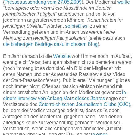
(
Presseaussendung vom 27.05.2009
). Der Medienrat
wollte
"behauptete oder vermutete Missstände im Bereich
journalistischer Tätigkeit"
untersuchen und sollte von
jedermann angerufen werden können;
"Kontrahenten im
jeweiligen Streitfall"
würden,
so hieß es
, zu einer
Verhandlung geladen und im Anschluss werde
"eine
Meinung zum jeweiligen Fall publiziert"
(siehe dazu auch
die bisherigen Beiträge dazu in diesem Blog
).
Ein Jahr danach ist die
Website
wohl immer noch im Aufbau,
wenngleich Veränderungen bisher nicht zu bemerken waren
(noch immer gibt es dort bloß ein Bild der Mitglieder mit
deren Namen und der Adresse des Rats sowie das Video
der Start-Pressekonferenz). Publizierte "Meinungen" gibt es
noch immer nicht. Offenbar hat sich einfach niemand mit
einem ernsthaften Anliegen an den Medienrat gewandt:
in
einem Interview von Anfang März dieses Jahres
sagte der
Vorsitzende des
Österreichischen Journalisten-Clubs (ÖJC)
,
bei dem der Medienrat angesiedelt ist, dass es "sieben
Anfragen an den Medienrat" gegeben habe, "von denen
allerdings keine zur Verhandlung gebracht" worden sei.
Verständlich, wenn alle Anfragen von ähnlicher Qualität
waren wie jener Fall, den der ÖJC selbst
in einer