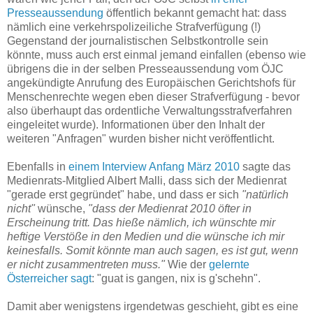
Presseaussendung
öffentlich bekannt gemacht hat: dass
nämlich eine verkehrspolizeiliche Strafverfügung (!)
Gegenstand der journalistischen Selbstkontrolle sein
könnte, muss auch erst einmal jemand einfallen (ebenso wie
übrigens die in der selben Presseaussendung vom ÖJC
angekündigte Anrufung des Europäischen Gerichtshofs für
Menschenrechte wegen eben dieser Strafverfügung - bevor
also überhaupt das ordentliche Verwaltungsstrafverfahren
eingeleitet wurde). Informationen über den Inhalt der
weiteren "Anfragen" wurden bisher nicht veröffentlicht.
Ebenfalls in
einem Interview Anfang März 2010
sagte das
Medienrats-Mitglied Albert Malli, dass sich der Medienrat
"gerade erst gegründet" habe, und dass er sich
"natürlich
nicht"
wünsche,
"dass der Medienrat 2010 öfter in
Erscheinung tritt. Das hieße nämlich, ich wünschte mir
heftige Verstöße in den Medien und die wünsche ich mir
keinesfalls. Somit könnte man auch sagen, es ist gut, wenn
er nicht zusammentreten muss."
Wie der
gelernte
Österreicher sagt
: "guat is gangen, nix is g'schehn".
Damit aber wenigstens irgendetwas geschieht, gibt es eine