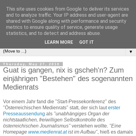
This site uses cookies from Google to deliver its services
e-comm
and to analyze traffic. Your IP address and user-agent are
shared with Google along with performance and security
metrics to ensure quality of service, generate usage
Blog zum österreichischen und europäischen Recht der
statistics, and to detect and address abuse.
elektronischen Kommunikationsnetze und -dienste
LEARN MORE
GOT IT
▼
Thursday, May 27, 2010
Guat is gangen, nix is gscheh'n? Zum
einjährigen "Bestehen" des sogenannten
Medienrats
Vor einem Jahr fand die "Start-Pressekonferenz" des
"Österreichischen Medienrats" statt, der sich laut
erster
Presseaussendung
als
"unabhängiges Organ der
nichtstaatlichen, freiwilligen Selbstkontrolle des
österreichischen Journalismus"
verstehen wollte.
"Eine
Homepage
www.medienrat.at
ist im Aufbau"
, hieß es damals