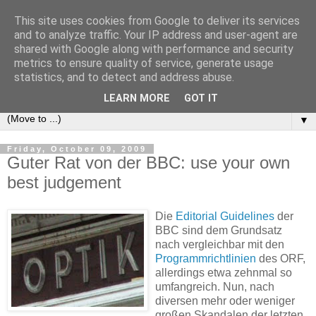
This site uses cookies from Google to deliver its services
e-comm
and to analyze traffic. Your IP address and user-agent are
shared with Google along with performance and security
metrics to ensure quality of service, generate usage
Blog zum österreichischen und europäischen Recht der
statistics, and to detect and address abuse.
elektronischen Kommunikationsnetze und -dienste
LEARN MORE
GOT IT
▼
Friday, October 09, 2009
Guter Rat von der BBC: use your own
best judgement
Die
Editorial Guidelines
der
BBC sind dem Grundsatz
nach vergleichbar mit den
Programmrichtlinien
des ORF,
allerdings etwa zehnmal so
umfangreich. Nun, nach
diversen mehr oder weniger
großen Skandalen der letzten