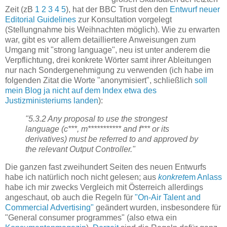
Zeit (zB
1
2
3
4
5
), hat der BBC Trust den den
Entwurf neuer
Editorial Guidelines
zur Konsultation vorgelegt
(Stellungnahme bis Weihnachten möglich). Wie zu erwarten
war, gibt es vor allem detailliertere Anweisungen zum
Umgang mit "strong language", neu ist unter anderem die
Verpflichtung, drei konkrete Wörter samt ihrer Ableitungen
nur nach Sondergenehmigung zu verwenden (ich habe im
folgenden Zitat die Worte "anonymisiert", schließlich
soll
mein Blog ja nicht auf dem Index etwa des
Justizministeriums landen
):
"5.3.2 Any proposal to use the strongest
language (c***, m*********** and f*** or its
derivatives) must be referred to and approved by
the relevant Output Controller."
Die ganzen fast zweihundert Seiten des neuen Entwurfs
habe ich natürlich noch nicht gelesen; aus
konkret
em
Anlass
habe ich mir zwecks Vergleich mit Österreich allerdings
angeschaut, ob auch die Regeln für
"On-Air Talent and
Commercial Advertising"
geändert wurden, insbesondere für
"General consumer programmes" (also etwa ein