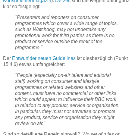
Konsumentenmagazin
).
Derzeit
sind die Regeln dafür ganz
klar so festgelegt:
"Presenters and reporters on consumer
programmes which cover a wide range of topics,
such as Watchdog, may not undertake any
promotional work for third parties as there is no
product or service outside the remit of the
programme."
Der
Entwurf der neuen Guidelines
ist diesbezüglich (Punkt
15.4.6) etwas umfangreicher:
"People (especially on-air talent and editorial
staff) working on consumer and lifestyle
programmes or related websites and other
content, must have no commercial or other links
which could appear to influence their BBC work
in relation to any product, service or organisation.
In particular, they must not advertise or promote
any product, service or organisation they might
review on air."
Sind so detaillierte Regeln sinnvoll?
"No set of rules or