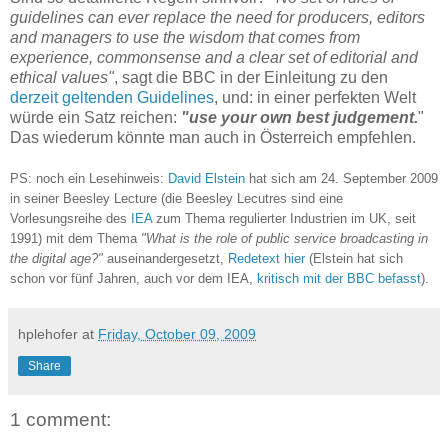
guidelines can ever replace the need for producers, editors
and managers to use the wisdom that comes from
experience, commonsense and a clear set of editorial and
ethical values"
, sagt die BBC in der Einleitung zu den
derzeit geltenden Guidelines
, und: in einer perfekten Welt
würde ein Satz reichen:
"use your own best judgement.
"
Das wiederum könnte man auch in Österreich empfehlen.
PS: noch ein Lesehinweis:
David Elstein
hat sich am 24. September 2009
in seiner Beesley Lecture (die Beesley Lecutres sind eine
Vorlesungsreihe des
IEA
zum Thema regulierter Industrien im UK, seit
1991) mit dem Thema
"What is the role of public service broadcasting in
the digital age?"
auseinandergesetzt,
Redetext hier
(Elstein hat sich
schon vor fünf Jahren, auch vor dem IEA,
kritisch mit der BBC befasst
).
hplehofer
at
Friday, October 09, 2009
Share
1 comment: