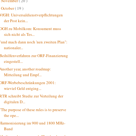
November
( 20 )
►
October
( 19 )
▼
VfGH: Universaldienstverpflichtungen
der Post kein...
OGH zu Mobilkom: Konsument muss
sich nicht als Tes...
"und mach dann noch 'nen zweiten Plan":
nationaler...
Beihilfenverfahren zur ORF-Finanzierung
eingestell...
Another year, another roadmap:
Mitteilung und Empf...
ORF-Werbebeschränkungen 2001:
wieviel Geld entging...
RTR schreibt Studie zur Verteilung der
digitalen D...
"The purpose of these rules is to preserve
the ope...
Harmonisierung im 900 und 1800 MHz-
Band