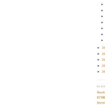
2
►
2
►
2
►
2
►
2
►
BLO
Stras
ECHR
Inter