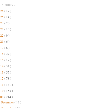
 ARCHIVE
026
( 17 )
025
( 14 )
024
( 2 )
023
( 10 )
022
( 9 )
021
( 6 )
017
( 6 )
016
( 27 )
015
( 17 )
014
( 34 )
013
( 55 )
012
( 78 )
011
( 141 )
010
( 153 )
009
( 214 )
December
( 13 )
►