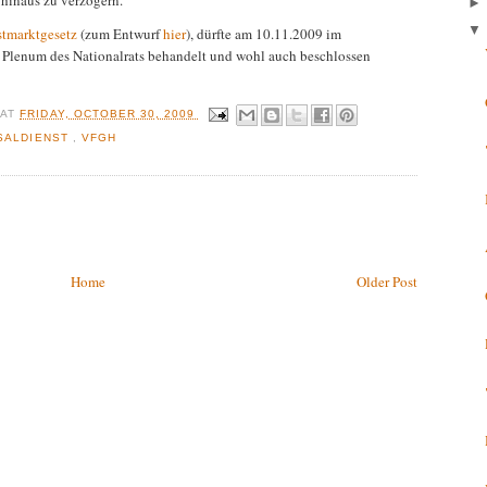
 hinaus zu verzögern."
tmarktgesetz
(zum Entwurf
hier
), dürfte am 10.11.2009 im
Plenum des Nationalrats behandelt und wohl auch beschlossen
R
AT
FRIDAY, OCTOBER 30, 2009
SALDIENST
,
VFGH
Home
Older Post