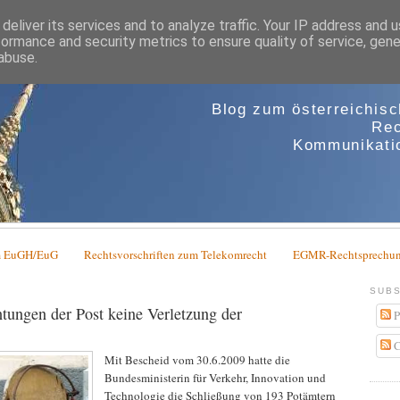
deliver its services and to analyze traffic. Your IP address and 
formance and security metrics to ensure quality of service, gen
abuse.
Blog zum österreichis
Rec
Kommunikatio
em EuGH/EuG
Rechtsvorschriften zum Telekomrecht
EGMR-Rechtsprechun
SUBS
tungen der Post keine Verletzung der
P
C
Mit Bescheid vom 30.6.2009 hatte die
Bundesministerin für Verkehr, Innovation und
Technologie die Schließung von 193 Potämtern