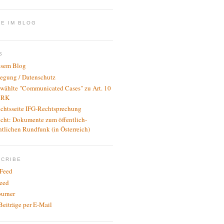
E IM BLOG
S
esem Blog
legung / Datenschutz
wählte "Communicated Cases" zu Art. 10
RK
ichtsseite IFG-Rechtsprechung
icht: Dokumente zum öffentlich-
htlichen Rundfunk (in Österreich)
SCRIBE
Feed
eed
urner
Beiträge per E-Mail