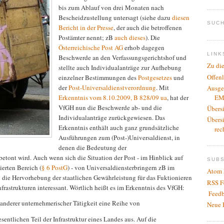
bis zum Ablauf von drei Monaten nach
Bescheidzustellung untersagt (siehe dazu
diesen
SUCH
Bericht in der Presse
, der auch die betroffenen
Postämter nennt; zB
auch dieses
). Die
Österreichische Post AG
erhob dagegen
LINK
Beschwerde an den Verfassungsgerichtshof und
Zu di
stellte auch Individualanträge zur Aufhebung
Offen
einzelner Bestimmungen des
Postgesetzes
und
der
Post-Universaldienstverordnung
. Mit
Ausge
EM
Erkenntnis vom 8.10.2009, B 828/09 ua
, hat der
VfGH nun die Beschwerde ab- und die
Übers
Individualanträge zurückgewiesen. Das
Übers
Erkenntnis enthält auch ganz grundsätzliche
rec
Ausführungen zum (Post-)Universaldienst, in
denen die Bedeutung der
 betont wird. Auch wenn sich die Situation der Post - im Hinblick auf
SUB
erten Bereich (
§ 6 PostG
) - von Universaldiensterbringern zB im
Atom 
h die Hervorhebung der staatlichen Gewährleistung für das Fuktionieren
RSS F
nfrastrukturen interessant. Wörtlich heißt es im Erkenntnis des VfGH:
Feedb
 anderer unternehmerischer Tätigkeit eine Reihe von
Neue 
entlichen Teil der Infrastruktur eines Landes aus. Auf die