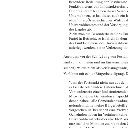
besondere Bedeutung der Postdienste w
Funktionierens von Infrastruktureinr
Überträgt er im Rahmen dieser Verantw
Unternehmen, so hat dieses auch ein h
Raschauer
, Österreichisches Wirtscha
Universaldienstes und der Versorgung
des Landes ab. ...
Zieht man die Besonderheiten des Uni
Partei in Betracht, so ist allein in d
des Funktionierens des Universaldien
auferlegt werden, keine Verletzung der
Auch dass vor der Schließung von Postäm
sind zu informieren und im Einvernehmen
suchen), wurde nicht als verfassungswidrig
Verfahren mit echter Bürgerbeteiligung. D
"dass der Postmarkt nicht nur aus den
es Private oder andere Unternehmen, 
Vorhandensein einer funktionierenden 
Mitwirkung der Gemeinden entspricht 
denen nahezu alle Gemeindebewohner 
gefunden. Er hat keine Bürgerbeteili
vorgesehen ist, bei denen eine Vielz
Gemeinden haben im Verfahren keine 
Universaldienstbetreiber also bloß V
maximal drei Monaten zu, räumt den 