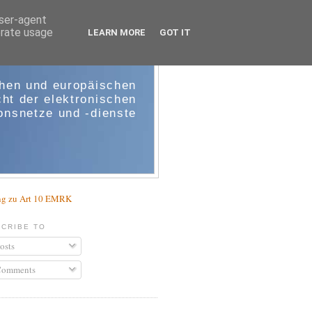
user-agent
erate usage
LEARN MORE
GOT IT
e-comm
chen und europäischen
ht der elektronischen
nsnetze und -dienste
g zu Art 10 EMRK
CRIBE TO
osts
omments