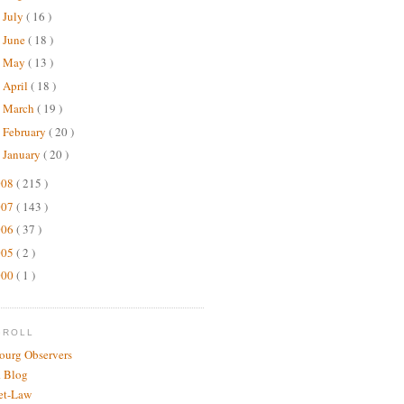
July
( 16 )
►
June
( 18 )
►
May
( 13 )
►
April
( 18 )
►
March
( 19 )
►
February
( 20 )
►
January
( 20 )
►
008
( 215 )
007
( 143 )
006
( 37 )
005
( 2 )
000
( 1 )
GROLL
bourg Observers
 Blog
net-Law