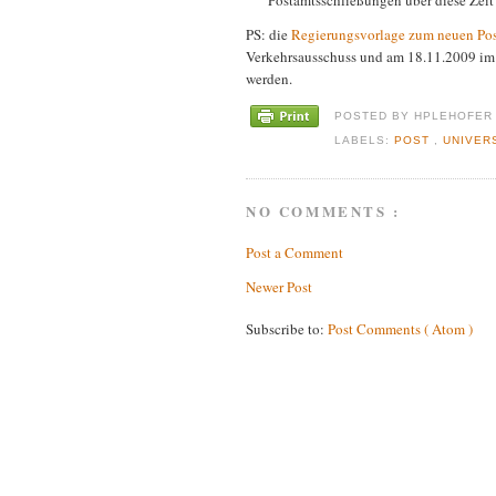
Postamtsschließungen über diese Zeit
PS: die
Regierungsvorlage zum neuen Pos
Verkehrsausschuss und am 18.11.2009 im 
werden.
POSTED BY
HPLEHOFE
LABELS:
POST
,
UNIVER
NO COMMENTS :
Post a Comment
Newer Post
Subscribe to:
Post Comments ( Atom )