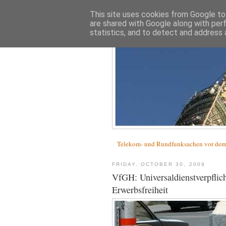
This site uses cookies from Google to 
are shared with Google along with per
statistics, and to detect and address 
Telekom- und Rundfunksachen vor d
FRIDAY, OCTOBER 30, 2009
VfGH: Universaldienstverpflich
Erwerbsfreiheit