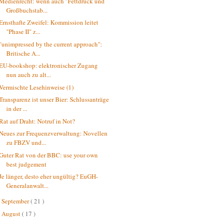
Medienrecht: wenn auch "Fettdruck und
Großbuchstab...
Ernsthafte Zweifel: Kommission leitet
"Phase II" z...
"unimpressed by the current approach":
Britische A...
EU-bookshop: elektronischer Zugang
nun auch zu alt...
Vermischte Lesehinweise (1)
Transparenz ist unser Bier: Schlussanträge
in der ...
Rat auf Draht: Notruf in Not?
Neues zur Frequenzverwaltung: Novellen
zu FBZV und...
Guter Rat von der BBC: use your own
best judgement
Je länger, desto eher ungültig? EuGH-
Generalanwalt...
September
( 21 )
►
August
( 17 )
►