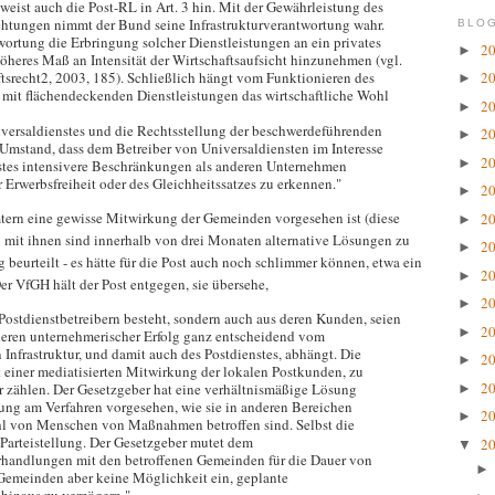
eist auch die Post-RL in Art. 3 hin. Mit der Gewährleistung des
ichtungen nimmt der Bund seine Infrastrukturverantwortung wahr.
BLOG
ortung die Erbringung solcher Dienstleistungen an ein privates
2
►
öheres Maß an Intensität der Wirtschaftsaufsicht hinzunehmen (vgl.
ftsrecht2, 2003, 185). Schließlich hängt vom Funktionieren des
2
►
 mit flächendeckenden Dienstleistungen das wirtschaftliche Wohl
2
►
versaldienstes und die Rechtsstellung der beschwerdeführenden
2
►
em Umstand, dass dem Betreiber von Universaldiensten im Interesse
2
►
stes intensivere Beschränkungen als anderen Unternehmen
 Erwerbsfreiheit oder des Gleichheitssatzes zu erkennen."
2
►
tern eine gewisse Mitwirkung der Gemeinden vorgesehen ist (diese
2
►
 mit ihnen sind innerhalb von drei Monaten alternative Lösungen zu
2
►
 beurteilt - es hätte für die Post auch noch schlimmer können, etwa ein
2
►
er VfGH hält der Post entgegen, sie übersehe,
2
►
 Postdienstbetreibern besteht, sondern auch aus deren Kunden, seien
2
►
deren unternehmerischer Erfolg ganz entscheidend vom
Infrastruktur, und damit auch des Postdienstes, abhängt. Die
2
►
einer mediatisierten Mitwirkung der lokalen Postkunden, zu
2
zählen. Der Gesetzgeber hat eine verhältnismäßige Lösung
►
gung am Verfahren vorgesehen, wie sie in anderen Bereichen
2
►
ahl von Menschen von Maßnahmen betroffen sind. Selbst die
Parteistellung. Der Gesetzgeber mutet dem
2
▼
erhandlungen mit den betroffenen Gemeinden für die Dauer von
Gemeinden aber keine Möglichkeit ein, geplante