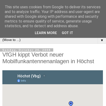
This site uses cookies from Google to deliver its services
e-comm
and to analyze traffic. Your IP address and user-agent are
shared with Google along with performance and security
metrics to ensure quality of service, generate usage
Blog zum österreichischen und europäischen Recht der
statistics, and to detect and address abuse.
elektronischen Kommunikationsnetze und -dienste
LEARN MORE
GOT IT
▼
Sunday, October 26, 2008
VfGH kippt Verbot neuer
Mobilfunkantennenanlagen in Höchst