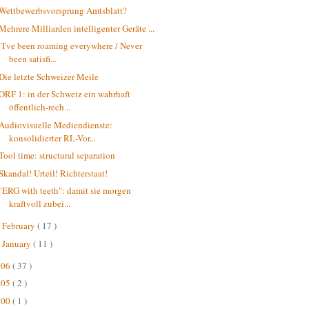
Wettbewerbsvorsprung Amtsblatt?
Mehrere Milliarden intelligenter Geräte ...
"I've been roaming everywhere / Never
been satisfi...
Die letzte Schweizer Meile
ORF 1: in der Schweiz ein wahrhaft
öffentlich-rech...
Audiovisuelle Mediendienste:
konsolidierter RL-Vor...
Tool time: structural separation
Skandal! Urteil! Richterstaat!
"ERG with teeth": damit sie morgen
kraftvoll zubei...
February
( 17 )
►
January
( 11 )
►
006
( 37 )
005
( 2 )
000
( 1 )