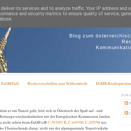
deliver its services and to analyze traffic. Your IP address and 
formance and security metrics to ensure quality of service, gen
abuse.
Blog zum österreichis
Rec
Kommunikatio
em EuGH/EuG
Rechtsvorschriften zum Telekomrecht
EGMR-Rechtsprechun
SUBS
P
enn es um Transit geht, hört sich in Österreich der Spaß auf - und
C
einungsverschiedenheiten mit der Europäischen Kommission landen
a nicht selten beim EuGH (zB
C-393/03 R
,
C-445/00
,
C-205/98
ua).
as Überraschende daran: nicht nur der alpenquerende Transitverkehr