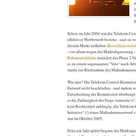
m
ö
f
f
Schon im Jahr 2004 war die Telekom-Con
effektiver Wettbewerb bestehe - und sie 
diesem Markt aufheben (
Konsultationsd
- vor allem wegen der Marktabgrenzung - 
Rahmenrichtlinie
zunächst das Phase 2-Ve
es zu einem sogenannten "Veto" nach Ar
wurde zur Rücknahme des Maßnahmenentw
Was nun? Die Telekom-Control-Kommissi
Entwurf nicht beschließen - und ändern wo
Entscheidung der Kommission überhaupt gü
er die Zulässigkeit der Frage verneinte (
C
kein Rechtsstreit anhängig; die Teleko
Initiative" (!) einen Maßnahmenentwurf v
war im Oktober 2005.
Etwa ein Jahr später begann der Marktan