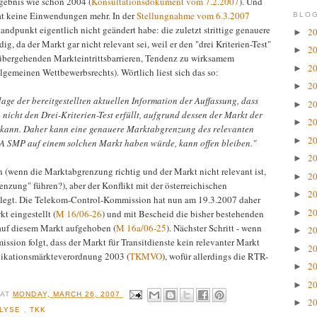
gebnis wie schon 2004 (
Konsultationsdokument vom 7.2.2007
). Und
at keine Einwendungen mehr. In der
Stellungnahme vom 6.3.2007
BLOG
tandpunkt eigentlich nicht geändert habe: die zuletzt strittige genauere
2
►
g, da der Markt gar nicht relevant sei, weil er den "drei Kriterien-Test"
2
►
rübergehenden Markteintrittsbarrieren, Tendenz zu wirksamem
2
►
gemeinen Wettbewerbsrechts). Wörtlich liest sich das so:
2
►
age der bereitgestellten aktuellen Information der Auffassung, dass
2
►
 nicht den Drei-Kriterien-Test erfüllt, aufgrund dessen der Markt der
2
►
 kann. Daher kann eine genauere Marktabgrenzung des relevanten
2
►
TA SMP auf einem solchen Markt haben würde, kann offen bleiben."
2
►
n (wenn die Marktabgrenzung richtig und der Markt nicht relevant ist,
2
►
nzung" führen?), aber der Konflikt mit der österreichischen
2
►
elegt. Die Telekom-Control-Kommission hat nun am 19.3.2007 daher
2
►
t eingestellt (
M 16/06-26
) und mit Bescheid die bisher bestehenden
auf diesem Markt aufgehoben (
M 16a/06-25
). Nächster Schritt - wenn
2
►
sion folgt, dass der Markt für Transitdienste kein relevanter Markt
2
►
nikationsmärkteverordnung 2003 (
TKMVO
), wofür allerdings die RTR-
2
►
2
►
R
AT
MONDAY, MARCH 26, 2007
2
►
ALYSE
,
TKK