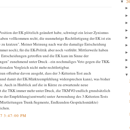
2
▼
Position der EK plötzlich geändert habe, schwingt ein leiser Zynismus
e haben vollkommen recht, die nunmehrige Rechtfertigung der EK ist ein
ve zu kratzen". Meiner Meinung nach war die damalige Entscheidung
immer noch), für die EK-Politik aber noch verfrüht. Mittlerweile haben
e Entscheidungen getroffen und die EK kam im Sinne der
ngen" zunehmend unter Druck - ein nochmaliges Veto gegen die TKK-
ionalen Vergleich nicht mehr rechtfertigbar.
 nun offenbar davon ausgeht, dass der 3-Kriterien-Test auch
 (und damit der EK-Märkteempfehlung widersprechen kann), was bisher
de. Auch in Hinblick auf die in Kürze zu erwartende neue
die TKK immer mehr unter Druck, die TKMVO endlich grundsätzlich
e der Empfehlung(sentwurfs) unter Anwendung des 3-Kriterien-Tests
t, Mietleitungen Trunk-Segmente, Endkunden-Gesprächsmärkte)
ichen.
7 3:47:00 PM