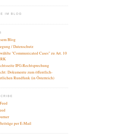
E IM BLOG
S
esem Blog
legung / Datenschutz
wählte "Communicated Cases" zu Art. 10
RK
ichtsseite IFG-Rechtsprechung
icht: Dokumente zum öffentlich-
htlichen Rundfunk (in Österreich)
SCRIBE
Feed
eed
urner
Beiträge per E-Mail