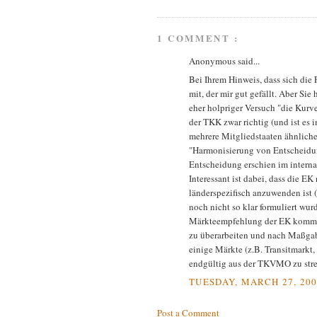
1 COMMENT :
Anonymous said...
Bei Ihrem Hinweis, dass sich die 
mit, der mir gut gefällt. Aber Si
eher holpriger Versuch "die Kur
der TKK zwar richtig (und ist es 
mehrere Mitgliedstaaten ähnlich
"Harmonisierung von Entscheidu
Entscheidung erschien im internat
Interessant ist dabei, dass die EK
länderspezifisch anzuwenden ist
noch nicht so klar formuliert wur
Märkteempfehlung der EK kommt 
zu überarbeiten und nach Maßgab
einige Märkte (z.B. Transitmark
endgültig aus der TKVMO zu stre
TUESDAY, MARCH 27, 200
Post a Comment