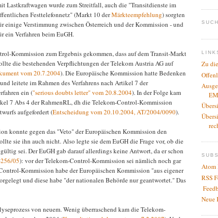
it Lastkraftwagen wurde zum Streitfall, auch die "Transitdienste im
ffentlichen Festtelefonnetz" (Markt 10 der
Märkteempfehlung
) sorgten
SUCH
ür einige Verstimmung zwischen Österreich und der Kommission - und
ür ein Verfahren beim EuGH.
trol-Kommission zum Ergebnis gekommen, dass auf dem Transit-Markt
LINK
wollte die bestehenden Verpflichtungen der Telekom Austria AG auf
Zu di
okument vom 20.7.2004
). Die Europäische Kommission hatte Bedenken
Offen
und leitete im Rahmen des Verfahrens nach Artikel 7 der
Ausge
rfahren ein (
"serious doubts letter" vom 20.8.2004
). In der Folge kam
EM
tikel 7 Abs 4 der RahmenRL, dh die Telekom-Control-Kommission
Übers
urfs aufgefordert (
Entscheidung vom 20.10.2004, AT/2004/0090
).
Übers
rec
on konnte gegen das "Veto" der Europäischen Kommission den
llte sie ihn auch nicht. Also legte sie dem EuGH die Frage vor, ob die
ltig sei. Der EuGH gab darauf allerdings keine Antwort, da er schon
SUB
‑256/05
): vor der Telekom-Control-Kommission sei nämlich noch gar
Atom 
m-Control-Kommission habe der Europäischen Kommission "aus eigener
RSS F
orgelegt und diese habe "der nationalen Behörde nur geantwortet." Das
Feedb
Neue 
alyseprozess von neuem. Wenig überraschend kam die Telekom-