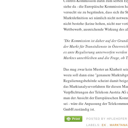
Control-Kommission darin zum selben Er
siehe da - die Europäische Kommission h
versucht sie zu begründen, dass sich ihr S
Marktdefinition sei nämlich nicht notwendi
nicht bestehe (keine hohen, nicht nur vo
Wettbewerb, ausreichende Wirkung des all
"Die Kommission ist daher auf der Grundl
der Markt für Transitdienste in Österreich
ex ante Regulierung unterworfen werden
Marktes unterbleiben und die Frage, ob 
Das mag zwar kein Muster an Klarheit sei
wozu soll dann eine "genauere Marktabgre
Regulierungsbehörde scheint damit beig
das Marktanalyseverfahren für diesen Mark
Verpflichtungen der Telekom Austria AG 
man der Ansicht der Europäiuschen Kommis
sei - wäre die Anpassung der Telekommu
GmbH zuständig ist.
POSTED BY
HPLEHOFE
LABELS:
EK
,
MARKTAN