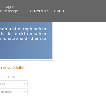
user-agent
erate usage
LEARN MORE
GOT IT
e-comm
chen und europäischen
ht der elektronischen
nsnetze und -dienste
g zu Art 10 EMRK
CRIBE TO
osts
omments