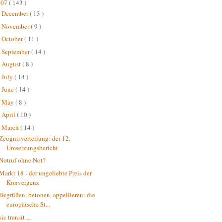
007
( 143 )
December
( 13 )
►
November
( 9 )
►
October
( 11 )
►
September
( 14 )
►
August
( 8 )
►
July
( 14 )
►
June
( 14 )
►
May
( 8 )
►
April
( 10 )
►
March
( 14 )
▼
Zeugnisverteilung: der 12.
Umsetzungsbericht
Notruf ohne Not?
Markt 18 - der ungeliebte Preis der
Konvergenz
Begrüßen, betonen, appellieren: die
europäische St...
sic transit ...