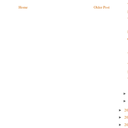
Home
Older Post
2
►
2
►
2
►