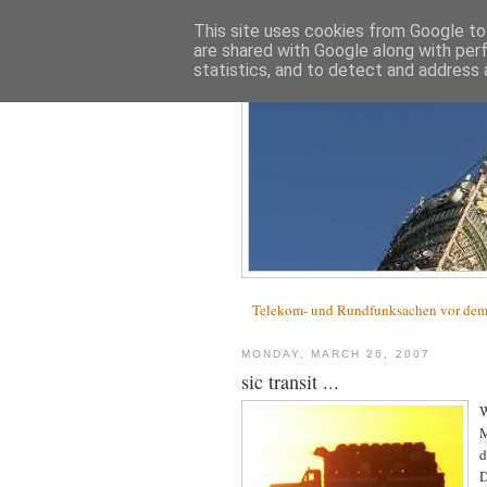
This site uses cookies from Google to 
are shared with Google along with per
statistics, and to detect and address 
Telekom- und Rundfunksachen vor d
MONDAY, MARCH 26, 2007
sic transit ...
W
M
d
D