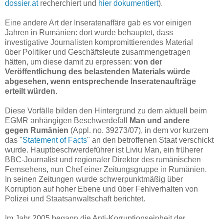
dossier.at
recherchiert und
hier dokumentiert
).
Eine andere Art der Inseratenaffäre gab es vor einigen
Jahren in Rumänien: dort wurde behauptet, dass
investigative Journalisten kompromittierendes Material
über Politiker und Geschäftsleute zusammengetragen
hätten, um diese damit zu erpressen:
von der
Veröffentlichung des belastenden Materials würde
abgesehen, wenn entsprechende Inseratenaufträge
erteilt würden
.
Diese Vorfälle bilden den Hintergrund zu dem aktuell beim
EGMR anhängigen Beschwerdefall
Man und andere
gegen Rumänien
(Appl. no. 39273/07), in dem vor kurzem
das "
Statement of Facts
" an den betroffenen Staat verschickt
wurde. Hauptbeschwerdeführer ist Liviu Man, ein früherer
BBC-Journalist und regionaler Direktor des rumänischen
Fernsehens, nun Chef einer Zeitungsgruppe in Rumänien.
In seinen Zeitungen wurde schwerpunktmäßig über
Korruption auf hoher Ebene und über Fehlverhalten von
Polizei und Staatsanwaltschaft berichtet.
Im Jahr 2005 begann die Anti-Korruptionseinheit der