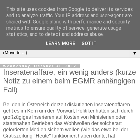
This site uses cookies from Google to deliver its services
e-comm
and to analyze traffic. Your IP address and user-agent are
shared with Google along with performance and security
metrics to ensure quality of service, generate usage
Blog zum österreichischen und europäischen Recht der
statistics, and to detect and address abuse.
elektronischen Kommunikationsnetze und -dienste
LEARN MORE
GOT IT
▼
Wednesday, October 31, 2012
Inseratenaffäre, ein wenig anders (kurze
Notiz zu einem beim EGMR anhängigen
Fall)
Bei den in Österreich derzeit diskutierten Inseratenaffären
geht es im Kern um den Vorwurf, Politiker hätten sich durch
großzügiges Inserieren auf Kosten von Ministerien oder
staatsnahen Betrieben das Wohlwollen der solcherart
geförderten Medien sichern wollen (wie das etwa bei der
Gratiszeitung "Heute" funktioniert haben dürfte, hat