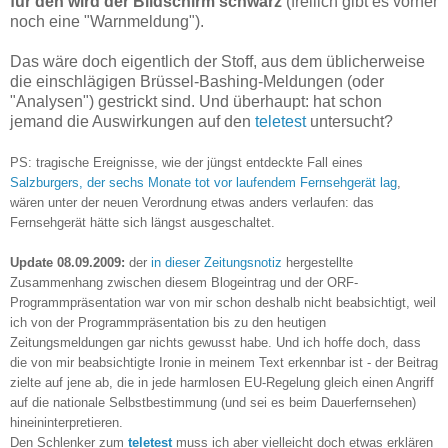
für den wird der Bildschirm schwarz
(freilich gibt es vorher
noch eine "Warnmeldung").
Das wäre doch eigentlich der Stoff, aus dem üblicherweise
die einschlägigen Brüssel-Bashing-Meldungen (oder
"Analysen") gestrickt sind. Und überhaupt: hat schon
jemand die Auswirkungen auf den
teletest
untersucht?
PS: tragische Ereignisse, wie der jüngst entdeckte Fall eines
Salzburgers, der sechs Monate tot vor laufendem Fernsehgerät lag
,
wären unter der neuen Verordnung etwas anders verlaufen: das
Fernsehgerät hätte sich längst ausgeschaltet.
Update 08.09.2009:
der
in dieser Zeitungsnotiz
hergestellte
Zusammenhang zwischen diesem Blogeintrag und der ORF-
Programmpräsentation war von mir schon deshalb nicht beabsichtigt, weil
ich von der Programmpräsentation bis zu den heutigen
Zeitungsmeldungen gar nichts gewusst habe. Und ich hoffe doch, dass
die von mir beabsichtigte Ironie in meinem Text erkennbar ist - der Beitrag
zielte auf jene ab, die in jede harmlosen EU-Regelung gleich einen Angriff
auf die nationale Selbstbestimmung (und sei es beim Dauerfernsehen)
hineininterpretieren.
Den Schlenker zum
teletest
muss ich aber vielleicht doch etwas erklären