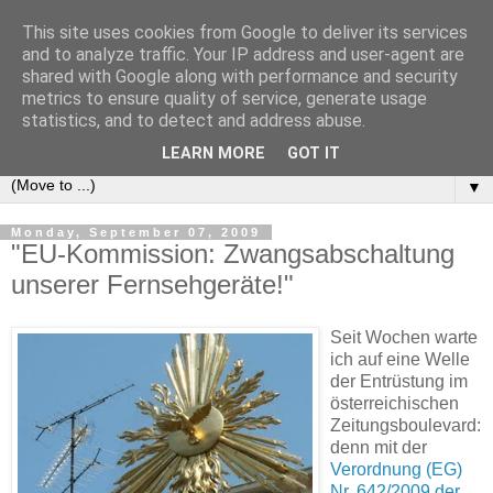
This site uses cookies from Google to deliver its services
e-comm
and to analyze traffic. Your IP address and user-agent are
shared with Google along with performance and security
metrics to ensure quality of service, generate usage
Blog zum österreichischen und europäischen Recht der
statistics, and to detect and address abuse.
elektronischen Kommunikationsnetze und -dienste
LEARN MORE
GOT IT
▼
Monday, September 07, 2009
"EU-Kommission: Zwangsabschaltung
unserer Fernsehgeräte!"
Seit Wochen warte
ich auf eine Welle
der Entrüstung im
österreichischen
Zeitungsboulevard:
denn mit der
Verordnung (EG)
Nr. 642/2009 der