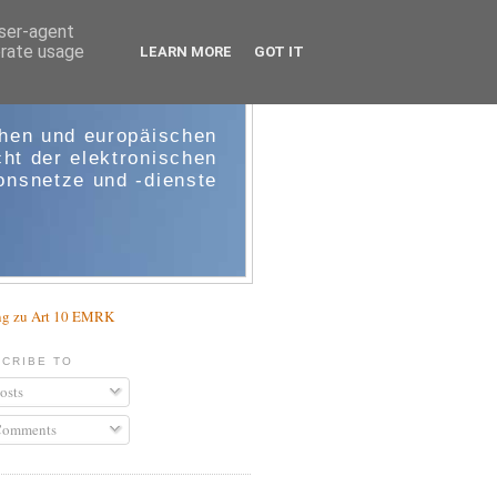
user-agent
erate usage
LEARN MORE
GOT IT
e-comm
chen und europäischen
ht der elektronischen
nsnetze und -dienste
g zu Art 10 EMRK
CRIBE TO
osts
omments