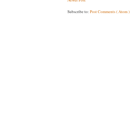
Newer Post
Subscribe to:
Post Comments ( Atom )