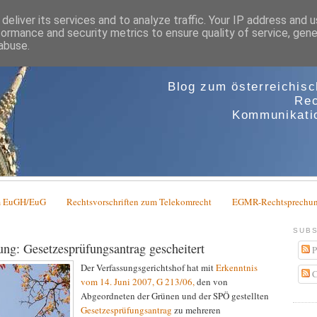
deliver its services and to analyze traffic. Your IP address and 
formance and security metrics to ensure quality of service, gen
abuse.
Blog zum österreichis
Rec
Kommunikatio
em EuGH/EuG
Rechtsvorschriften zum Telekomrecht
EGMR-Rechtsprechun
SUBS
ung: Gesetzesprüfungsantrag gescheitert
P
Der Verfassungsgerichtshof hat mit
Erkenntnis
C
vom 14. Juni 2007, G 213/06,
den von
Abgeordneten der Grünen und der SPÖ gestellten
Gesetzesprüfungsantrag
zu mehreren