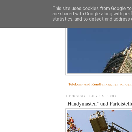
This site uses cookies from Google to 
are shared with Google along with per
statistics, and to detect and address 
Telekom- und Rundfunksachen vor d
THURSDAY, JULY 05, 2007
"Handymasten" und Parteistell