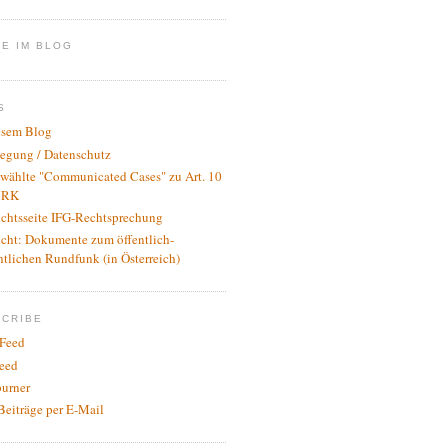
E IM BLOG
S
esem Blog
legung / Datenschutz
wählte "Communicated Cases" zu Art. 10
RK
ichtsseite IFG-Rechtsprechung
icht: Dokumente zum öffentlich-
htlichen Rundfunk (in Österreich)
SCRIBE
Feed
eed
urner
Beiträge per E-Mail