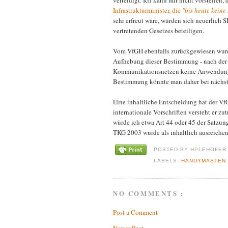
verteidigt. Ich kann mir nicht vorstellen,
Infrastrukturminister, die
"bis heute kein
sehr erfreut wäre, würden sich neuerlic
vertretenden Gesetzes beteiligen.
Vom VfGH ebenfalls zurückgewiesen wurde
Aufhebung dieser Bestimmung - nach der
Kommunikationsnetzen keine Anwendung 
Bestimmung könnte man daher bei nächster
Eine inhaltliche Entscheidung hat der Vf
internationale Vorschriften versteht er z
würde ich etwa Art 44 oder 45 der Satzun
TKG 2003 wurde als inhaltlich ausreichend
POSTED BY
HPLEHOFE
LABELS:
HANDYMASTE
NO COMMENTS :
Post a Comment