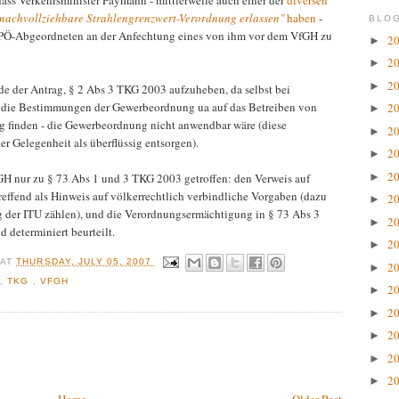
 dass Verkehrsminister Faymann - mittlerweile auch einer der
diversen
e nachvollziehbare Strahlengrenzwert-Verordnung erlassen"
haben
-
BLOG
h SPÖ-Abgeordneten an der Anfechtung eines von ihm vor dem VfGH zu
2
►
2
►
2
►
 der Antrag, § 2 Abs 3 TKG 2003 aufzuheben, da selbst bei
 die Bestimmungen der Gewerbeordnung ua auf das Betreiben von
2
►
finden - die Gewerbeordnung nicht anwendbar wäre (diese
2
►
 Gelegenheit als überflüssig entsorgen).
2
►
2
►
GH nur zu § 73 Abs 1 und 3 TKG 2003 getroffen: den Verweis auf
utreffend als Hinweis auf völkerrechtlich verbindliche Vorgaben (dazu
2
►
g der ITU zählen), und die Verordnungsermächtigung in § 73 Abs 3
2
►
 determiniert beurteilt.
2
►
R
AT
THURSDAY, JULY 05, 2007
2
►
N
,
TKG
,
VFGH
2
►
2
►
2
►
2
►
2
►