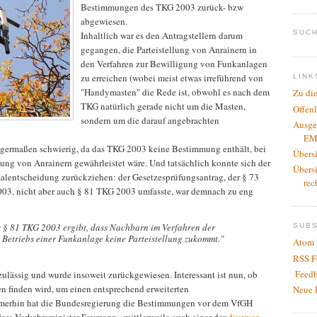
Bestimmungen des TKG 2003 zurück- bzw
abgewiesen.
SUCH
Inhaltlich war es den Antragstellern darum
gegangen, die Parteistellung von Anrainern in
den Verfahren zur Bewilligung von Funkanlagen
zu erreichen (wobei meist etwas irreführend von
LINK
"Handymasten" die Rede ist, obwohl es nach dem
Zu di
TKG natürlich gerade nicht um die Masten,
Offen
sondern um die darauf angebrachten
Ausge
EM
igermaßen schwierig, da das TKG 2003 keine Bestimmung enthält, bei
Übers
lung von Anrainern gewährleistet wäre. Und tatsächlich konnte sich der
Übers
alentscheidung zurückziehen: der Gesetzesprüfungsantrag, der § 73
rec
03, nicht aber auch § 81 TKG 2003 umfasste, war demnach zu eng
s § 81 TKG 2003 ergibt, dass Nachbarn im Verfahren der
SUB
 Betriebs einer Funkanlage keine Parteistellung zukommt."
Atom 
RSS F
Feedb
ulässig und wurde insoweit zurückgewiesen. Interessant ist nun, ob
en finden wird, um einen entsprechend erweiterten
Neue 
mmerhin hat die Bundesregierung die Bestimmungen vor dem VfGH