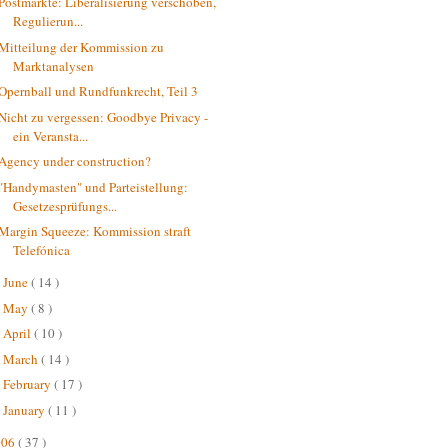
Postmärkte: Liberalisierung verschoben,
Regulierun...
Mitteilung der Kommission zu
Marktanalysen
Opernball und Rundfunkrecht, Teil 3
Nicht zu vergessen: Goodbye Privacy -
ein Veransta...
Agency under construction?
"Handymasten" und Parteistellung:
Gesetzesprüfungs...
Margin Squeeze: Kommission straft
Telefónica
June
( 14 )
►
May
( 8 )
►
April
( 10 )
►
March
( 14 )
►
February
( 17 )
►
January
( 11 )
►
006
( 37 )