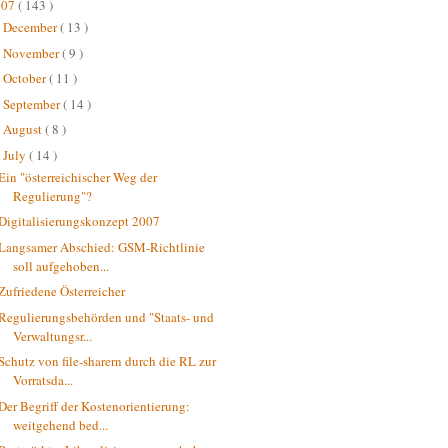
007
( 143 )
December
( 13 )
►
November
( 9 )
►
October
( 11 )
►
September
( 14 )
►
August
( 8 )
►
July
( 14 )
▼
Ein "österreichischer Weg der
Regulierung"?
Digitalisierungskonzept 2007
Langsamer Abschied: GSM-Richtlinie
soll aufgehoben...
Zufriedene Österreicher
Regulierungsbehörden und "Staats- und
Verwaltungsr...
Schutz von file-sharern durch die RL zur
Vorratsda...
Der Begriff der Kostenorientierung:
weitgehend bed...