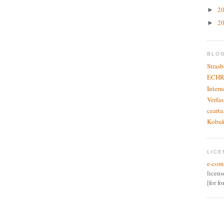
2
►
2
►
BLO
Stras
ECHR
Inter
Verfas
cearta
Kobu
LICE
e-com
licen
[for f