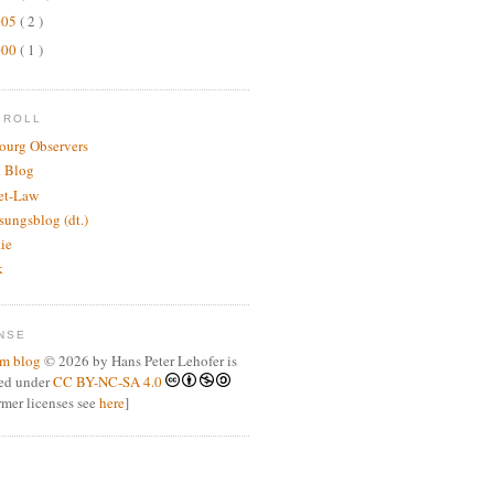
005
( 2 )
000
( 1 )
GROLL
bourg Observers
 Blog
net-Law
sungsblog (dt.)
.ie
k
NSE
m blog
© 2026 by Hans Peter Lehofer is
sed under
CC BY-NC-SA 4.0
ormer licenses see
here
]