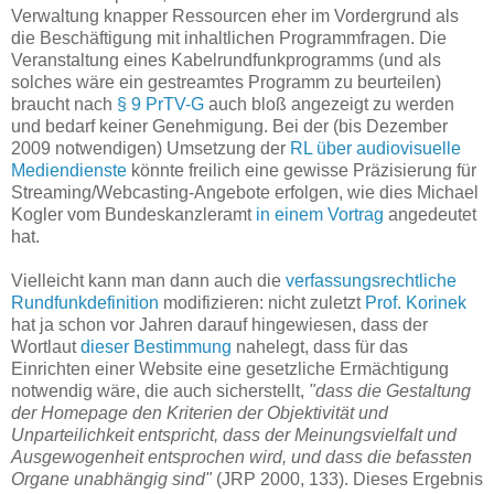
Verwaltung knapper Ressourcen eher im Vordergrund als
die Beschäftigung mit inhaltlichen Programmfragen. Die
Veranstaltung eines Kabelrundfunkprogramms (und als
solches wäre ein gestreamtes Programm zu beurteilen)
braucht nach
§ 9 PrTV-G
auch bloß angezeigt zu werden
und bedarf keiner Genehmigung. Bei der (bis Dezember
2009 notwendigen) Umsetzung der
RL über audiovisuelle
Mediendienste
könnte freilich eine gewisse Präzisierung für
Streaming/Webcasting-Angebote erfolgen, wie dies Michael
Kogler vom Bundeskanzleramt
in einem Vortrag
angedeutet
hat.
Vielleicht kann man dann auch die
verfassungsrechtliche
Rundfunkdefinition
modifizieren: nicht zuletzt
Prof. Korinek
hat ja schon vor Jahren darauf hingewiesen, dass der
Wortlaut
dieser Bestimmung
nahelegt, dass für das
Einrichten einer Website eine gesetzliche Ermächtigung
notwendig wäre, die auch sicherstellt,
"dass die Gestaltung
der Homepage den Kriterien der Objektivität und
Unparteilichkeit entspricht, dass der Meinungsvielfalt und
Ausgewogenheit entsprochen wird, und dass die befassten
Organe unabhängig sind"
(JRP 2000, 133). Dieses Ergebnis