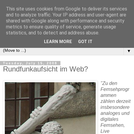
This site uses cookies from Google to deliver its services
e-comm
and to analyze traffic. Your IP address and user-agent are
shared with Google along with performance and security
metrics to ensure quality of service, generate usage
Blog zum österreichischen und europäischen Recht der
statistics, and to detect and address abuse.
elektronischen Kommunikationsnetze und -dienste
LEARN MORE
GOT IT
▼
Tuesday, July 15, 2008
Rundfunkaufsicht im Web?
"Zu den
Fernsehprogr
ammen
zählen derzeit
insbesondere
analoges und
digitales
Fernsehen,
Live