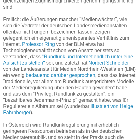
gleichzeitigen Zugriffsmöglichkeiten genehmigungspflichtig
sind.
Freilich: die Äußerungen mancher "Medienwächter", wie
sich die Vertreter der deutschen Landesmedienanstalten
offenbar nicht ungern bezeichnen lassen, zeigen
gelegentlich ein eigenartig unentspanntes Verhältnis zum
Internet.
Professor Ring
von der BLM etwa hat
Technologieneutralität schon vom Ansatz her stets so
verstanden, dass
"Rundfunk und Internet endlich unter eine
Aufsicht zu stellen"
sei, und zuletzt hat
Norbert Schneider
von der Landesanstalt für Medien Nordrhein-Westfalen (LfM)
ein wenig
bedauernd darüber gesprochen
, dass das Internet
"traditionelle, vor allem am Rundfunk ausgerichtete Modelle
der Medienregulierung über den Haufen geworfen" habe
und a
us dem "Privileg, Rundfunk zu gestalten", ein
"bezahlbares Jedermann-Prinzip" gemacht habe, was für
Regulierer ein Albtraum sei (wunderbar
illustriert von Helge
Fahrnberger
).
In Österreich wird Rundfunkregulierung mit erheblich
geringeren Ressourcen betrieben als in der deutschen
Medienräterepublik, und so steht in der Praxis auch die