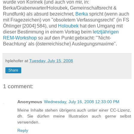
wurde von Korinek (und auch von mir, in:
Berka/Grabenwarter/Holoubek, Gemeinschaftsrecht &
Rundfunk) als absurd bezeichnet,
Berka
spricht (wenn auch
mit Fragezeichen) von "obsoletem Verfassungsrecht" (in FS
Öhlinger [2004] 584), und
Holoubek
hat den Umgang mit
dieser Bestimmung in einem Vortrag beim l
etztjährigen
REM-Workshop
so auf den Punkt gebracht: "'Nicht-
Beachtung' als (österreichische) Auslegungsmaxime".
hplehofer
at
Tuesday, July 15, 2008
Share
1 comment:
Anonymous
Wednesday, July 16, 2008 12:33:00 PM
Meine Inhalte stehen übrigens auch unter einer CC-Lizenz,
dh. Sie dürfen meine Illustration auch gerne selbst
verwenden.
Reply