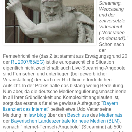
Streaming,
Webcasting
und der
zeitversetzte
Videoabruf
('Near-video-
on-demand')."
Schon nach
der
Fernsehrichtlinie (das Zitat stammt aus Erwägungsgrund 20
der
RL 2007/65/EG)
ist die europarechtliche Situation
eigentlich nicht zweifelhaft: auch Live-Streaming-Angebote
sind Fernsehen und unterliegen (bei gewerblicher
Veranstaltung) der nach der Richtlinie erforderlichen
Aufsicht. In der Praxis hatte das bislang wenig Bedeutung.
Nun aber, da die deutsche Medienregulierungsmaschinerie
in all ihrer Gründlichkeit und Komplexität angelaufen ist,
sorgt das erstmals für eine gewisse Aufregung: "
Bayern
lizenziert das Internet
" betitelt etwa Udo Vetter seine
Meldung im
law blog
über den
Beschluss
des
Medienrats
der
Bayerischen Landeszentrale für neue Medien (BLM)
,
wonach "Internet-Fernseh-Angebote" (Streaming) ab 500