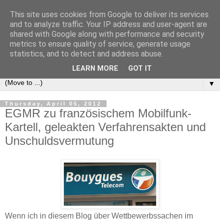
This site uses cookies from Google to deliver its services
e-comm
and to analyze traffic. Your IP address and user-agent are
shared with Google along with performance and security
metrics to ensure quality of service, generate usage
Blog zum österreichischen und europäischen Recht der
statistics, and to detect and address abuse.
elektronischen Kommunikationsnetze und -dienste
LEARN MORE
GOT IT
▼
Thursday, April 05, 2012
EGMR zu französischem Mobilfunk-
Kartell, geleakten Verfahrensakten und
Unschuldsvermutung
Wenn ich in diesem Blog über Wettbewerbssachen im