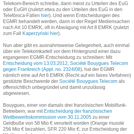
Telekom-Bereich schreibe, dann meist zu Urteilen des EuG
oder EuGH (zuletzt etwa zu den Urteilen des EuG in den
Telefónica-Fällen
hier
). Und wenn Entscheidungen des
EGMR behandelt werden, dann in der Regel Mediensachen
nach Art 10 EMRK, oft in Abwägung mit Art 8 EMRK (zuletzt
zum Fall
Kaperzyński
hier
).
Nun aber gibt es ausnahmsweise Gelegenheit, auch einmal
über ein Telekomkartell vor dem Hintergrund einer dazu
ergangenen EGMR-Entscheidung zu schreiben: Mit
Entscheidung vom 13.03.2012, Société Bouygues Telecom
gegen Frankreich (Appl. no. 2324/08)
, hat der EGMR
nämlich eine auf Art 6 EMRK (Recht auf ein faires Verfahren)
gestützte Beschwerde der
Société Bouygues Telecom
als
offensichtlich unbegründet und damit unzulässig
abgewiesen.
Bouygues, einer von damals drei französischen Mobilfunk-
Betreibern, war mit
Entscheidung der französischen
Wettbewerbskommission vom 30.11.2005
zu einer
Geldbuße von 58 Mio € verurteilt worden (Orange musste
256 Mio € bezahlen, SFR 220 Mio €; zur Entscheidung der