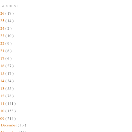
 ARCHIVE
026
( 17 )
025
( 14 )
024
( 2 )
023
( 10 )
022
( 9 )
021
( 6 )
017
( 6 )
016
( 27 )
015
( 17 )
014
( 34 )
013
( 55 )
012
( 78 )
011
( 141 )
010
( 153 )
009
( 214 )
December
( 13 )
►