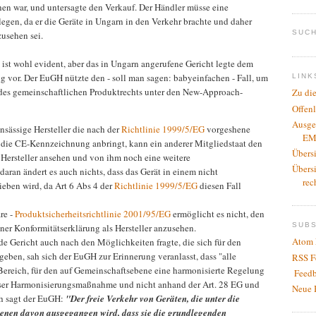
en war, und untersagte den Verkauf. Der Händler müsse eine
egen, da er die Geräte in Ungarn in den Verkehr brachte und daher
SUCH
zusehen sei.
st wohl evident, aber das in Ungarn angerufene Gericht legte dem
vor. Der EuGH nützte den - soll man sagen: babyeinfachen - Fall, um
LINK
des gemeinschaftlichen Produktrechts unter den New-Approach-
Zu di
Offen
Ausge
nsässige Hersteller die nach der
Richtlinie 1999/5/EG
vorgeshene
EM
 die CE-Kennzeichnung anbringt, kann ein anderer Mitgliedstaat den
Übers
s Hersteller ansehen und von ihm noch eine weitere
Übers
aran ändert es auch nichts, dass das Gerät in einem nicht
rec
eben wird, da Art 6 Abs 4 der
Richtlinie 1999/5/EG
diesen Fall
re -
Produktsicherheitsrichtlinie 2001/95/EG
ermöglicht es nicht, den
SUB
er Konformitätserklärung als Hersteller anzusehen.
Atom 
de Gericht auch nach den Möglichkeiten fragte, die sich für den
geben, sah sich der EuGH zur Erinnerung veranlasst, dass "alle
RSS F
reich, für den auf Gemeinschaftsebene eine harmonisierte Regelung
Feedb
eser Harmonisierungsmaßnahme und nicht anhand der Art. 28 EG und
Neue 
ch sagt der EuGH:
"Der freie Verkehr von Geräten, die unter die
 denen davon ausgegangen wird, dass sie die grundlegenden