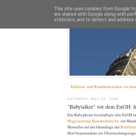
This site uses cookies from Google to 
are shared with Google along with per
statistics, and to detect and address 
Telekom- und Rundfunksachen vor d
SATURDAY, MAY 02, 2009
"Babytalker" vor dem EuGH: I
Ein Babyphone beschäftigte den EuGH in 
Magyarország Kereskedelmi bt
: ein Hand
Hersteller auf der Grundlage der
Richtlin
Dort beanstandete ein Überwachungsorgan