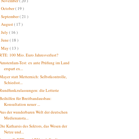
November
( 20 )
►
October
( 19 )
►
September
( 21 )
►
August
( 17 )
►
July
( 16 )
►
June
( 18 )
►
May
( 13 )
▼
RTE: 100 Mio. Euro Jahresverlust?
Amsterdam-Test: ex ante Prüfung im Land
erspart ex...
Mayer statt Metternich: Selbstkontrolle,
Schiedsst...
Rundfunkzulassungen: die Lotterie
Beihilfen für Breitbandausbau:
Konsultation neuer ...
Aus der wunderbaren Welt der deutschen
Medienansta...
Die Katharsis des Sektors, das Wesen der
Netze und...