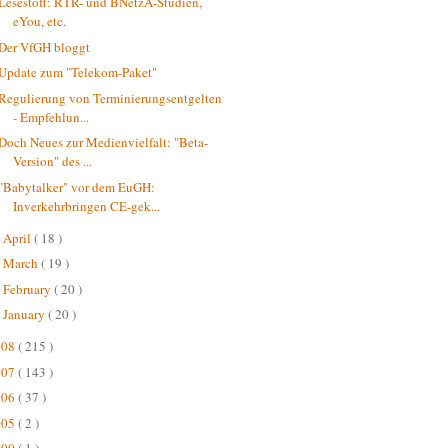
Lesestoff: RTR- und BNetzA-Studien,
eYou, etc.
Der VfGH bloggt
Update zum "Telekom-Paket"
Regulierung von Terminierungsentgelten
- Empfehlun...
Doch Neues zur Medienvielfalt: "Beta-
Version" des ...
"Babytalker" vor dem EuGH:
Inverkehrbringen CE-gek...
April
( 18 )
►
March
( 19 )
►
February
( 20 )
►
January
( 20 )
►
008
( 215 )
007
( 143 )
006
( 37 )
005
( 2 )