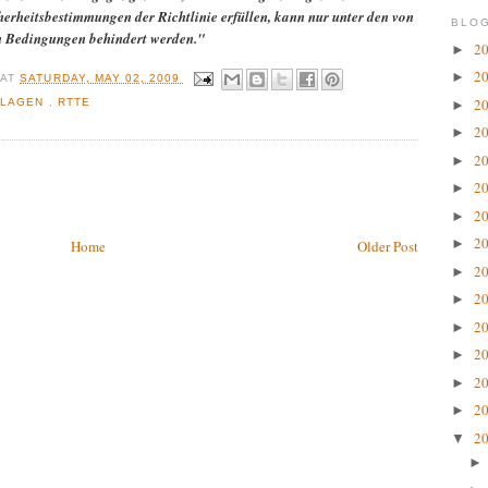
erheitsbestimmungen der Richtlinie erfüllen, kann nur unter den von
BLOG
en Bedingungen behindert werden."
2
►
2
►
R
AT
SATURDAY, MAY 02, 2009
2
NLAGEN
,
RTTE
►
2
►
2
►
2
►
2
►
2
►
Home
Older Post
2
►
2
►
2
►
2
►
2
►
2
►
2
▼