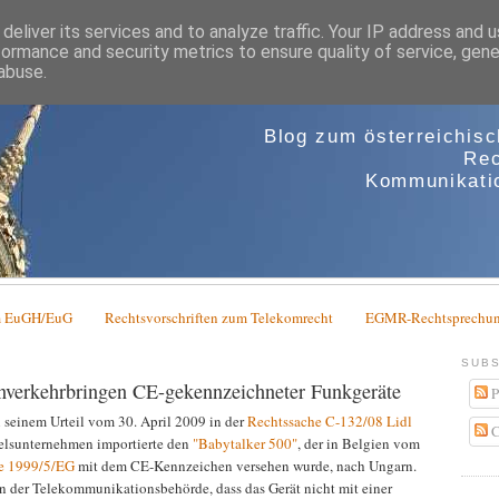
deliver its services and to analyze traffic. Your IP address and 
formance and security metrics to ensure quality of service, gen
abuse.
Blog zum österreichis
Rec
Kommunikatio
em EuGH/EuG
Rechtsvorschriften zum Telekomrecht
EGMR-Rechtsprechun
SUBS
nverkehrbringen CE-gekennzeichneter Funkgeräte
P
seinem Urteil vom 30. April 2009 in der
Rechtssache C-132/08 Lidl
C
elsunternehmen importierte den
"Babytalker 500"
, der in Belgien vom
ie 1999/5/EG
mit dem CE-Kennzeichen versehen wurde, nach Ungarn.
 der Telekommunikationsbehörde, dass das Gerät nicht mit einer