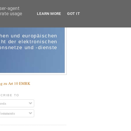
user-agent
erate usage
LEARN MORE
GOT IT
e-comm
chen und europäischen
ht der elektronischen
nsnetze und -dienste
g zu Art 10 EMRK
CRIBE TO
osts
omments