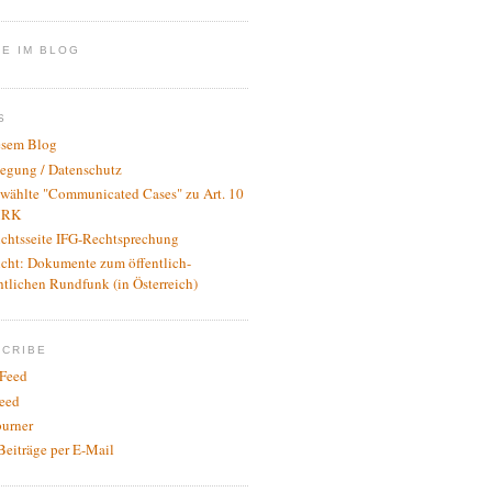
E IM BLOG
S
esem Blog
legung / Datenschutz
wählte "Communicated Cases" zu Art. 10
RK
ichtsseite IFG-Rechtsprechung
icht: Dokumente zum öffentlich-
htlichen Rundfunk (in Österreich)
SCRIBE
Feed
eed
urner
Beiträge per E-Mail