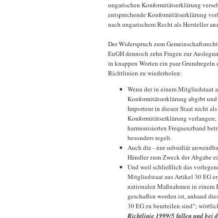
ungarischen Konformitätserklärung verseh
entsprechende Konformitätserklärung vorl
nach ungarischem Recht als Hersteller an
Der Widerspruch zum Gemeinschaftsrecht i
EuGH dennoch zehn Fragen zur Auslegung 
in knappen Worten ein paar Grundregeln 
Richtlinien zu wiederholen:
Wenn der in einem Mitgliedstaat a
Konformitätserklärung abgibt und
Importeur in diesen Staat nicht al
Konformitätserklärung verlangen; d
harmonisierten Frequenzband betri
besonders regelt.
Auch die - nur subsidiär anwendba
Händler zum Zweck der Abgabe ein
Und weil schließlich das vorlegen
Mitgliedstaat aus Artikel 30 EG er
nationalen Maßnahmen in einem Be
geschaffen worden ist, anhand di
30 EG zu beurteilen sind"; wörtli
Richtlinie 1999/5 fallen und bei