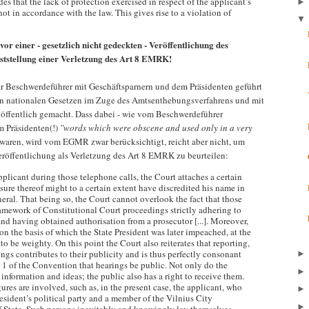
s that the lack of protection exercised in respect of the applicant’s
ot in accordance with the law. This gives rise to a violation of
vor einer - gesetzlich nicht gedeckten - Veröffentlichung des
eststellung einer Verletzung des Art 8 EMRK!
er Beschwerdeführer mit Geschäftsparnern und dem Präsidenten geführt
en nationalen Gesetzen im Zuge des Amtsenthebungsverfahrens und mit
 öffentlich gemacht. Dass dabei - wie vom Beschwerdeführer
m Präsidenten(!)
"words which were obscene and used only in a very
aren, wird vom EGMR zwar berücksichtigt, reicht aber nicht, um
eröffentlichung als Verletzung des Art 8 EMRK zu beurteilen:
licant during those telephone calls, the Court attaches a certain
osure thereof might to a certain extent have discredited his name in
neral. That being so, the Court cannot overlook the fact that those
ramework of Constitutional Court proceedings strictly adhering to
nd having obtained authorisation from a prosecutor [...]. Moreover,
on the basis of which the State President was later impeached, at the
o be weighty. On this point the Court also reiterates that reporting,
gs contributes to their publicity and is thus perfectly consonant
 1 of the Convention that hearings be public. Not only do the
information and ideas; the public also has a right to receive them.
gures are involved, such as, in the present case, the applicant, who
sident’s political party and a member of the Vilnius City