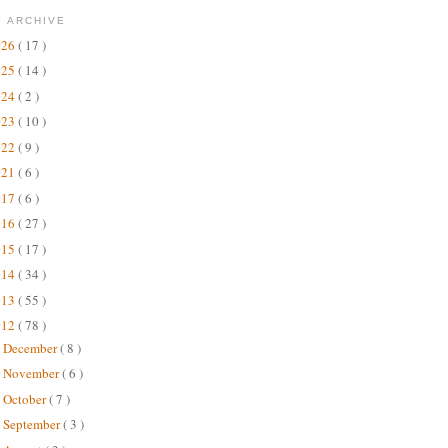
 ARCHIVE
026
( 17 )
025
( 14 )
024
( 2 )
023
( 10 )
022
( 9 )
021
( 6 )
017
( 6 )
016
( 27 )
015
( 17 )
014
( 34 )
013
( 55 )
012
( 78 )
December
( 8 )
►
November
( 6 )
►
October
( 7 )
►
September
( 3 )
►