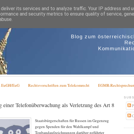
deliver its services and to analyze traffic. Your IP address and 
formance and security metrics to ensure quality of service, gen
abuse.
Blog zum österreichis
Rec
Kommunikatio
em EuGH/EuG
Rechtsvorschriften zum Telekomrecht
EGMR-Rechtsprechun
SUBS
einer Telefonüberwachung als Verletzung des Art 8
P
C
Staatsbürgerschaften für Russen im Gegenzug
gegen Spenden für den Wahlkampf und
Tonbandaufzeichnungen darüber geführter