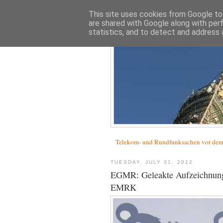
This site uses cookies from Google to 
are shared with Google along with per
statistics, and to detect and address 
Telekom- und Rundfunksachen vor d
TUESDAY, JULY 31, 2012
EGMR: Geleakte Aufzeichnung 
EMRK