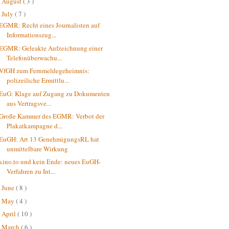
August
( 3 )
►
July
( 7 )
▼
EGMR: Recht eines Journalisten auf
Informationszug...
EGMR: Geleakte Aufzeichnung einer
Telefonüberwachu...
VfGH zum Fernmeldegeheimnis:
polizeiliche Ermittlu...
EuG: Klage auf Zugang zu Dokumenten
aus Vertragsve...
Große Kammer des EGMR: Verbot der
Plakatkampagne d...
EuGH: Art 13 GenehmigungsRL hat
unmittelbare Wirkung
kino.to und kein Ende: neues EuGH-
Verfahren zu Int...
June
( 8 )
►
May
( 4 )
►
April
( 10 )
►
March
( 6 )
►