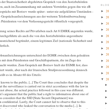
 der Staatssicherheit abgehörten Gespräch von den Justizbehörden
BLOG
en, auch im Zusammenhang mit anderen Vorwürfen gegen ihn wie zB
2
►
prächs mit Borisov wurde später - unter nie aufgeklärten Umständen -
re Gesprächsaufzeichnungen aus der weiteren Telefonüberwachung
2
►
Präsidenten vor dem Verfassungsgericht öffentlich vorgespielt.
2
►
2
►
zung seines Rechts auf Privatleben nach Art 8 EMRK angerufen wurde,
2
 durchgeführte als auch die von den Justizbehörden angeordnete
►
usreichend begründet, einem legitimen Ziel (nationale Sicherheit und
2
►
erlich.
2
►
2
►
elefonaufzeichnungen unterschied der EGMR zwischen dem geleakten
 mit dem Präsidenten und Geschäftspartnern, die im Zuge des
2
►
acht wurden. Zum Gespräch mit Borisov hielt der EGMR fest, dass
2
►
iert wurde, aber nach der litauischen Strafprozessordnung dennoch
2
►
eißt es in Absatz 60 des Urteils:
2
▼
nown to the public. [...] The Court thus concludes that despite the
t the surveillance is carried out in strict accordance with the law in
nst abuse, the actual practice followed in this case was different.
s argument that the public had a right to information about one of
ess considers that the SSD [State Securit Department] was
 confidential. Lastly, the Court cannot fail to observe that to this
t discovered who leaked the conversation to the media [...]. In