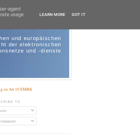
user-agent
erate usage
LEARN MORE
GOT IT
e-comm
chen und europäischen
ht der elektronischen
nsnetze und -dienste
g zu Art 10 EMRK
CRIBE TO
osts
omments