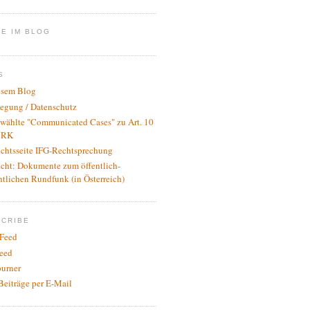
E IM BLOG
S
esem Blog
legung / Datenschutz
wählte "Communicated Cases" zu Art. 10
RK
ichtsseite IFG-Rechtsprechung
icht: Dokumente zum öffentlich-
htlichen Rundfunk (in Österreich)
SCRIBE
Feed
eed
urner
Beiträge per E-Mail