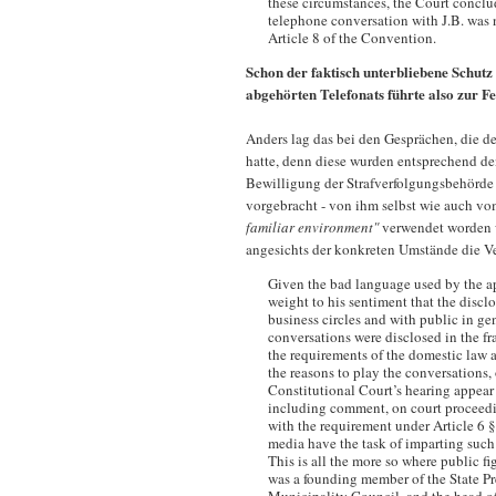
these circumstances, the Court conclude
telephone conversation with J.B. was n
Article 8 of the Convention.
Schon der faktisch unterbliebene Schutz 
abgehörten Telefonats führte also zur F
Anders lag das bei den Gesprächen, die d
hatte, denn diese wurden entsprechend d
Bewilligung der Strafverfolgungsbehörde
vorgebracht - von ihm selbst wie auch vo
familiar environment"
verwendet worden w
angesichts der konkreten Umstände die V
Given the bad language used by the app
weight to his sentiment that the discl
business circles and with public in ge
conversations were disclosed in the f
the requirements of the domestic law a
the reasons to play the conversations, 
Constitutional Court’s hearing appear t
including comment, on court proceedin
with the requirement under Article 6 §
media have the task of imparting such 
This is all the more so where public fi
was a founding member of the State Pre