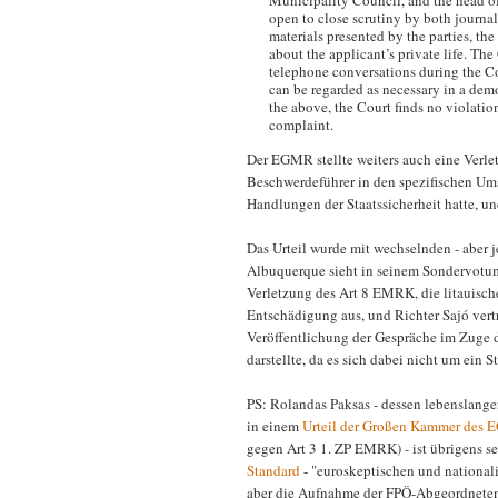
Municipality Council, and the head o
open to close scrutiny by both journalis
materials presented by the parties, th
about the applicant’s private life. The
telephone conversations during the C
can be regarded as necessary in a democ
the above, the Court finds no violation
complaint.
Der EGMR stellte weiters auch eine Verle
Beschwerdeführer in den spezifischen Ums
Handlungen der Staatssicherheit hatte, 
Das Urteil wurde mit wechselnden - aber j
Albuquerque sieht in seinem Sondervotum
Verletzung des Art 8 EMRK, die litauisch
Entschädigung aus, und Richter Sajó vert
Veröffentlichung der Gespräche im Zuge
darstellte, da es sich dabei nicht um ein 
PS: Rolandas Paksas - dessen lebenslang
in einem
Urteil der Großen Kammer des
gegen Art 3 1. ZP EMRK) - ist übrigens s
Standard
- "euroskeptischen und national
aber die Aufnahme der FPÖ-Abgeordnete