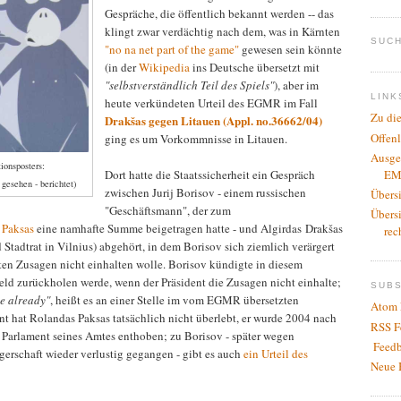
Gespräche, die öffentlich bekannt werden -- das
klingt zwar verdächtig nach dem, was in Kärnten
SUCH
"no na net part of the game"
gewesen sein könnte
(in der
Wikipedia
ins Deutsche übersetzt mit
"selbstverständlich Teil des Spiels"
), aber im
LINK
heute verkündeten Urteil des EGMR im Fall
Zu di
Drakšas gegen Litauen (Appl. no.36662/04)
Offen
ging es um Vorkommnisse in Litauen.
Ausge
ionsposters:
EM
Dort hatte die Staatssicherheit ein Gespräch
 gesehen - berichtet)
zwischen Jurij Borisov - einem russischen
Übers
"Geschäftsmann", der zum
Übers
 Paksas
eine namhafte Summe beigetragen hatte - und Algirdas Drakšas
rec
 Stadtrat in Vilnius) abgehört, in dem Borisov sich ziemlich verärgert
hten Zusagen nicht einhalten wolle. Borisov kündigte in diesem
Geld zurückholen werde, wenn der Präsident die Zusagen nicht einhalte;
SUB
se already"
, heißt es an einer Stelle im vom EGMR übersetzten
Atom 
nt hat Rolandas Paksas tatsächlich nicht überlebt, er wurde 2004 nach
RSS F
 Parlament seines Amtes enthoben; zu Borisov - später wegen
Feedb
rgerschaft wieder verlustig gegangen - gibt es auch
ein Urteil des
Neue 