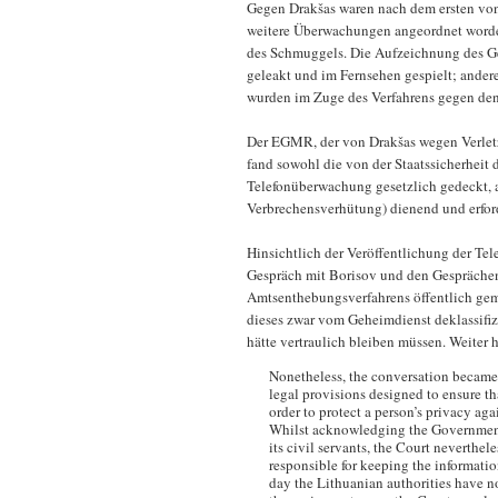
Gegen Drakšas waren nach dem ersten von
weitere Überwachungen angeordnet word
des Schmuggels. Die Aufzeichnung des Ges
geleakt und im Fernsehen gespielt; ande
wurden im Zuge des Verfahrens gegen den 
Der EGMR, der von Drakšas wegen Verlet
fand sowohl die von der Staatssicherheit
Telefonüberwachung gesetzlich gedeckt, a
Verbrechensverhütung) dienend und erford
Hinsichtlich der Veröffentlichung der T
Gespräch mit Borisov und den Gesprächen
Amtsenthebungsverfahrens öffentlich gem
dieses zwar vom Geheimdienst deklassifiz
hätte vertraulich bleiben müssen. Weiter h
Nonetheless, the conversation became k
legal provisions designed to ensure tha
order to protect a person’s privacy agai
Whilst acknowledging the Government’
its civil servants, the Court neverthel
responsible for keeping the information
day the Lithuanian authorities have no