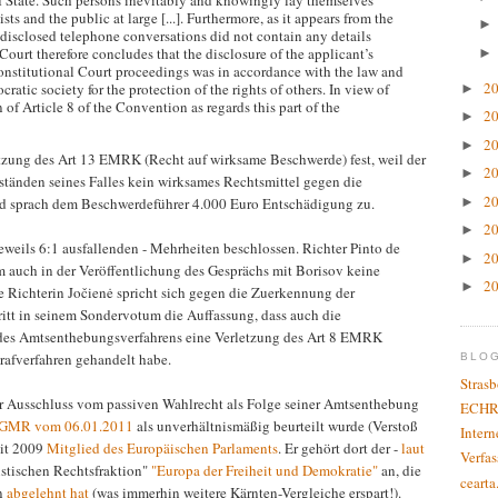
f State. Such persons inevitably and knowingly lay themselves
ts and the public at large [...]. Furthermore, as it appears from the
e disclosed telephone conversations did not contain any details
 Court therefore concludes that the disclosure of the applicant’s
onstitutional Court proceedings was in accordance with the law and
2
ratic society for the protection of the rights of others. In view of
►
 of Article 8 of the Convention as regards this part of the
2
►
2
►
tzung des Art 13 EMRK (Recht auf wirksame Beschwerde) fest, weil der
2
►
tänden seines Falles kein wirksames Rechtsmittel gegen die
2
►
und sprach dem Beschwerdeführer 4.000 Euro Entschädigung zu.
2
►
eweils 6:1 ausfallenden - Mehrheiten beschlossen. Richter Pinto de
2
►
 auch in der Veröffentlichung des Gesprächs mit Borisov keine
2
►
e Richterin Jočienė spricht sich gegen die Zuerkennung der
ritt in seinem Sondervotum die Auffassung, dass auch die
 des Amtsenthebungsverfahrens eine Verletzung des Art 8 EMRK
Strafverfahren gehandelt habe.
BLO
Stras
er Ausschluss vom passiven Wahlrecht als Folge seiner Amtsenthebung
ECHR
 EGMR vom 06.01.2011
als unverhältnismäßig beurteilt wurde (Verstoß
Inter
eit 2009
Mitglied des Europäischen Parlaments
. Er gehört dort der -
laut
Verfas
istischen Rechtsfraktion"
"Europa der Freiheit und Demokratie"
an, die
cearta
n
abgelehnt hat
(was immerhin weitere Kärnten-Vergleiche erspart!).