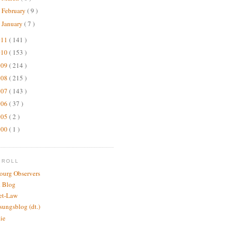
February
( 9 )
►
January
( 7 )
►
011
( 141 )
010
( 153 )
009
( 214 )
008
( 215 )
007
( 143 )
006
( 37 )
005
( 2 )
000
( 1 )
GROLL
bourg Observers
 Blog
net-Law
sungsblog (dt.)
.ie