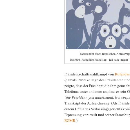
(Ausschnitt eines litauischen Antikorrupt
Išgirdau. Pamačiau.Pranešiau - ich habe gehört -
Präsidentschaftswahlkampf von
Rolandas
(damals Parteikollege des Präsidenten und
zeigte, dass der Präsident die ihm gemac
Telefonat unter anderem an, dass er sein 
"the President, you understand, is a corp
Transkript der Aufzeichnung. (Als Präside
einem Urteil des Verfassungsgerichts vom
Erpressung verurteilt und seiner Staatsbü
EGMR
.)