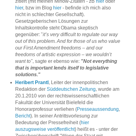
zitiert (mit meinen Minow-Zitaten - zB
hier
oder
hier
, bzw im Blog
hier
- befinde ich mich also
nicht in schlechter Gesellschaft).
Gesetzgeberischen Lösungen zur
Inhaltskontrolle steht Obama skeptisch
gegenüber: "
it’s very difficult to regulate our way
out of this problem. And for those of us who value
our First Amendment freedoms – and our
freedoms of artistic expression – we wouldn’t
want to"
, sagte er ebenso wie:
"Not everything
that is important lends itself to legislative
solutions."
Heribert Prantl
, Leiter der innenpolitischen
Redaktion der
Süddeutschen Zeitung
, wurde am
20.1.2010 von der rechtswissenschaftlichen
Fakultät der Universität Bielefeld die
Honorarprofessur verliehen (
Presseaussendung
,
Bericht
). In seiner Antrittsvorlesung zur
Bedeutung der Pressefreiheit (
hier
auszugsweise veröffentlicht
) heißt es - unter der
Zwischenüberschrift "Wenn der Staat mit