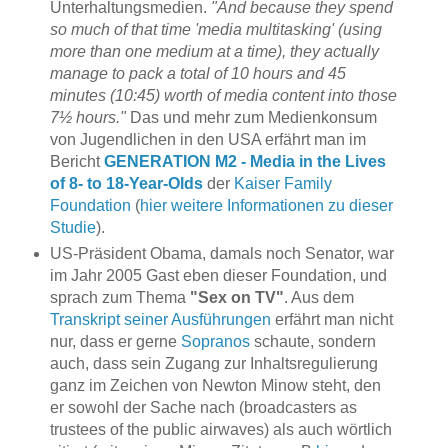
Unterhaltungsmedien.
"And because they spend
so much of that time 'media multitasking' (using
more than one medium at a time), they actually
manage to pack a total of 10 hours and 45
minutes (10:45) worth of media content into those
7½ hours."
Das und mehr zum Medienkonsum
von Jugendlichen in den USA erfährt man im
Bericht
GENERATION M2 - Media in the Lives
of 8- to 18-Year-Olds
der
Kaiser Family
Foundation
(
hier weitere Informationen zu dieser
Studie
).
US-Präsident Obama, damals noch Senator, war
im Jahr 2005 Gast eben dieser Foundation, und
sprach zum Thema
"Sex on TV"
. Aus dem
Transkript seiner Ausführungen
erfährt man nicht
nur, dass er gerne
Sopranos
schaute, sondern
auch, dass sein Zugang zur Inhaltsregulierung
ganz im Zeichen von Newton Minow steht, den
er sowohl der Sache nach (broadcasters as
trustees of the public airwaves) als auch wörtlich