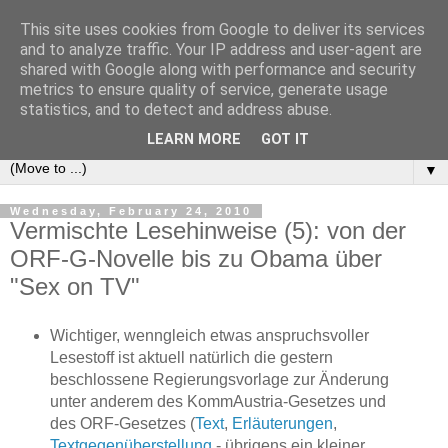
This site uses cookies from Google to deliver its services
e-comm
and to analyze traffic. Your IP address and user-agent are
shared with Google along with performance and security
metrics to ensure quality of service, generate usage
Blog zum österreichischen und europäischen Recht der
statistics, and to detect and address abuse.
elektronischen Kommunikationsnetze und -dienste
LEARN MORE
GOT IT
▼
Wednesday, February 24, 2010
Vermischte Lesehinweise (5): von der
ORF-G-Novelle bis zu Obama über
"Sex on TV"
Wichtiger, wenngleich etwas anspruchsvoller
Lesestoff ist aktuell natürlich die gestern
beschlossene Regierungsvorlage zur Änderung
unter anderem des KommAustria-Gesetzes und
des ORF-Gesetzes (
Text
,
Erläuterungen
,
Textgegenüberstellung
- übrigens ein kleiner