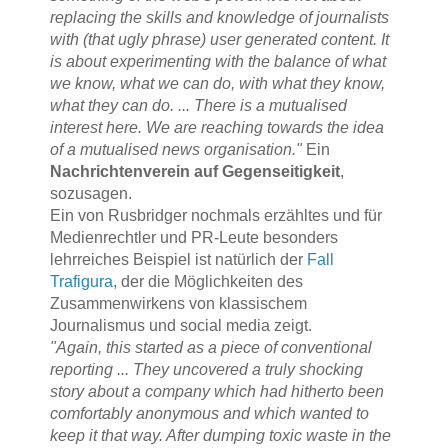
replacing the skills and knowledge of journalists
with (that ugly phrase) user generated content. It
is about experimenting with the balance of what
we know, what we can do, with what they know,
what they can do. ... There is a mutualised
interest here. We are reaching towards the idea
of a mutualised news organisation."
Ein
Nachrichtenverein auf Gegenseitigkeit
,
sozusagen.
Ein von Rusbridger nochmals erzähltes und für
Medienrechtler und PR-Leute besonders
lehrreiches Beispiel ist natürlich der
Fall
Trafigura
, der die Möglichkeiten des
Zusammenwirkens von klassischem
Journalismus und social media zeigt.
"Again, this started as a piece of conventional
reporting ... They uncovered a truly shocking
story about a company which had hitherto been
comfortably anonymous and which wanted to
keep it that way.
After dumping toxic waste in the