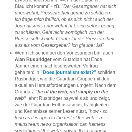
Blaulicht kommt" - zB:
"Der Gesetzgeber hat sich
angewöhnt, Pressefreiheit gering zu schätzen.
Ich frage mich freilich, ob es sich nicht auch der
Journalismus angewöhnt hat, sich selber gering
zu schätzen. Geht nicht womöglich von der
Presse selbst mehr Gefahr für die Pressefreiheit
aus als vom Gesetzgeber? Ich glaube: Ja!"
Wenn ich schon bei den Vorlesungen bin: auch
Alan Rusbridger
vom Guardian hat Ende
Jänner einen nachlesenswerten Vortrag
gehalten: in
"Does journalism exist?"
schildert
Rusbridger, wie die Guardian-Gruppe mit den
aktuellen Herausforderungen umgeht. Nach dem
Grundatz
"be of the web, not simply on the
web"
lehnt Rusbridger paywalls ab und zeigt,
wie der Guardian Enthusiasmus, Fähigkeiten
und Kenntnisse seiner Leser nützt,
"how - so
long as it is open to the rest of the web – a
mainstream news organisation can harness
something of the web's power. It is not about