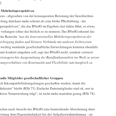
].
 Mehrheitsperspektiven
tens - abgesehen von der konsequenten Betonung der Geschlechter-
olung durchaus mehr scheint als eine bloße Pflichtübung - die
spektiven", die das BVerfG im Ergebnis fast dahin führt, so etwas
 verlangen (ohne das freilich so zu nennen). Das BVerfG erkennt das
liche Bereiche
"nur die konventionellen Mehrheitsperspektiven der
ichtigung finden und kleinere Verbände mit anderen Sichtweisen
 wichtig werdende gesellschaftliche Entwicklungen könnten ebenfalls
amit konkret umgehen soll, sagt das BVerfG nicht, sondern verweist
ktionsgerechte Ausgestaltung der Rundfunkanstalten ins Werk zu setzen
ungsverhältnis von Kontinuität und Flexibilität zum Ausgleich zu
andte Mitgleider gesellschaftlicher Gruppen
uch Inkompatibilitätsregelungen geschaffen werden, damit die
hrleistet" bleibt (RNr 75). Einfache Parteimitglieder sind ok, wer in
ktion Verantwortung trägt", ist nicht mehr staatsfern genug (RNr 78).
uchen nach Ansicht des BVerfG eine hinreichende Absicherung ihrer
eistung ihrer Eigenständigkeit bei der Aufgabenwahrnehmung - sie