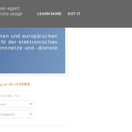
user-agent
erate usage
LEARN MORE
GOT IT
e-comm
chen und europäischen
ht der elektronischen
nsnetze und -dienste
g zu Art 10 EMRK
CRIBE TO
osts
omments