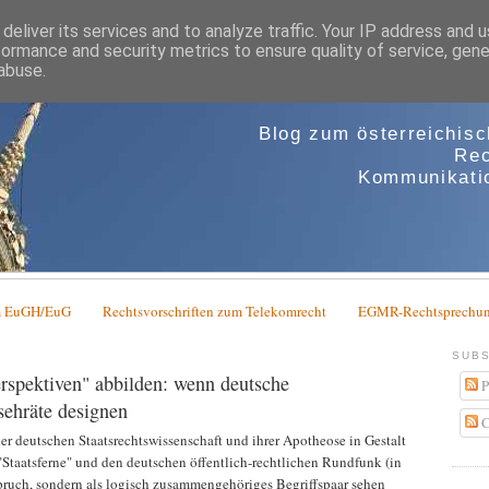
deliver its services and to analyze traffic. Your IP address and 
formance and security metrics to ensure quality of service, gen
abuse.
Blog zum österreichis
Rec
Kommunikatio
em EuGH/EuG
Rechtsvorschriften zum Telekomrecht
EGMR-Rechtsprechun
SUBS
erspektiven" abbilden: wenn deutsche
P
sehräte designen
C
er deutschen Staatsrechtswissenschaft und ihrer Apotheose in Gestalt
Staatsferne" und den deutschen öffentlich-rechtlichen Rundfunk (in
rspruch, sondern als logisch zusammengehöriges Begriffspaar sehen