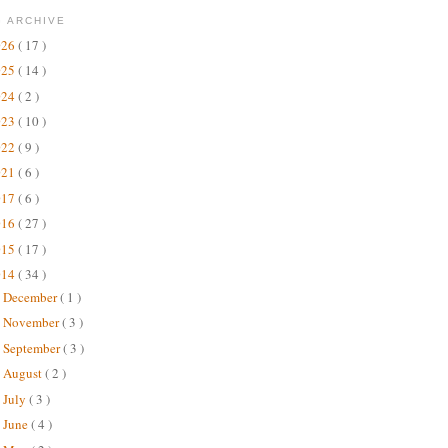
 ARCHIVE
026
( 17 )
025
( 14 )
024
( 2 )
023
( 10 )
022
( 9 )
021
( 6 )
017
( 6 )
016
( 27 )
015
( 17 )
014
( 34 )
December
( 1 )
►
November
( 3 )
►
September
( 3 )
►
August
( 2 )
►
July
( 3 )
►
June
( 4 )
►