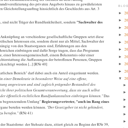
ammdiversifizierung des privaten Angebots hinaus zu gewährleisten
BLOG
den Gleichstellungsauftrag hinsichtlich des Geschlechts aus Art. 3
2
►
2
►
"Sachwalter des
, sind nicht Träger der Rundfunkfreiheit, sondern
2
►
2
►
 Anknüpfung an verschiedene gesellschaftliche Gruppen setzt diese
ezifischen Interessen ein, sondern dient nur als Mittel, Sachwalter der
2
►
hängig von den Staatsorganen sind, Erfahrungen aus den
2
►
 Bereichen einbringen und dafür Sorge tragen, dass das Programm
pe, einer Interessengemeinschaft, einem Bekenntnis oder einer
2
►
chterstattung die Auffassungen der betroffenen Personen, Gruppen
2
ksichtigt werden [...] [RNr 40]
►
2
►
aatlichen Bereich" darf dabei auch ein Anteil eingeräumt werden.
2
in einer Demokratie in besonderer Weise auf eine offene,
▼
attung angewiesen und sind zugleich prägender Bestandteil des
ht ihrer politischen Gesamtverantwortung, dass sie auch selbst
 der öffentlich-rechtlichen Rundfunkanstalten einbringen können."
Das
Regierungsvertreter, "auch im Rang eines
ng zu begrenzemdem Umfang"
 Organe berufen werden können.
"Der Gesetzgeber ist nicht gehindert,
zu berufen."
(RNr 41)
er Staatsferne: der Stehsatz dazu, zitiert gleich zu Beginn der RNr 39,