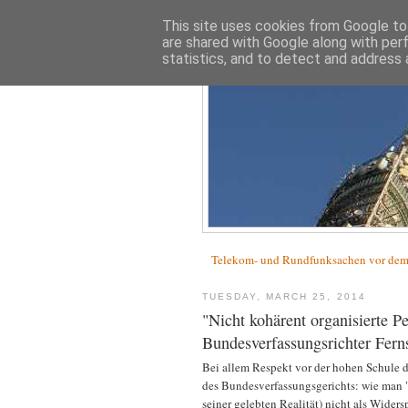
This site uses cookies from Google to 
are shared with Google along with per
statistics, and to detect and address 
Telekom- und Rundfunksachen vor d
TUESDAY, MARCH 25, 2014
"Nicht kohärent organisierte P
Bundesverfassungsrichter Fern
Bei allem Respekt vor der hohen Schule d
des Bundesverfassungsgerichts: wie man "
seiner gelebten Realität) nicht als Wide