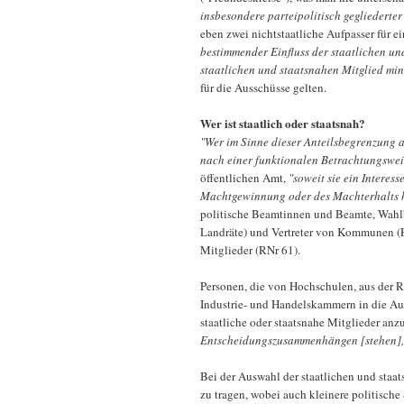
insbesondere parteipolitisch gegliederte
eben zwei nichtstaatliche Aufpasser für e
bestimmender Einfluss der staatlichen un
staatlichen und staatsnahen Mitglied min
für die Ausschüsse gelten.
Wer ist staatlich oder staatsnah?
"Wer im Sinne dieser Anteilsbegrenzung al
nach einer funktionalen Betrachtungswei
öffentlichen Amt,
"soweit sie ein Interes
Machtgewinnung oder des Machterhalts 
politische Beamtinnen und Beamte, Wahlb
Landräte) und Vertreter von Kommunen (RN
Mitglieder (RNr 61).
Personen, die von Hochschulen, aus der R
Industrie- und Handelskammern in die Auf
staatliche oder staatsnahe Mitglieder anz
Entscheidungszusammenhängen [stehen],
Bei der Auswahl der staatlichen und staa
zu tragen, wobei auch kleinere politisch