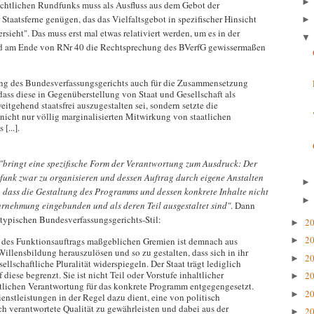
rechtlichen Rundfunks muss als Ausfluss aus dem Gebot der
Staatsferne genügen, das das Vielfaltsgebot in spezifischer Hinsicht
sieht". Das muss erst mal etwas relativiert werden, um es in der
ird am Ende von RNr 40 die Rechtsprechung des BVerfG gewissermaßen
ung des Bundesverfassungsgerichts auch für die Zusammensetzung
dass diese in Gegenüberstellung von Staat und Gesellschaft als
itgehend staatsfrei auszugestalten sei, sondern setzte die
nicht nur völlig marginalisierten Mitwirkung von staatlichen
[...].
"bringt eine spezifische Form der Verantwortung zum Ausdruck: Der
dfunk zwar zu organisieren und dessen Auftrag durch eigene Anstalten
n, dass die Gestaltung des Programms und dessen konkrete Inhalte nicht
hrnehmung eingebunden und als deren Teil ausgestaltet sind"
. Dann
 typischen Bundesverfassungsgerichts-Stil:
2
►
2
ng des Funktionsauftrags maßgeblichen Gremien ist demnach aus
►
Willensbildung herauszulösen und so zu gestalten, dass sich in ihr
2
►
llschaftliche Pluralität widerspiegeln. Der Staat trägt lediglich
diese begrenzt. Sie ist nicht Teil oder Vorstufe inhaltlicher
2
►
atlichen Verantwortung für das konkrete Programm entgegengesetzt.
2
►
enstleistungen in der Regel dazu dient, eine von politisch
h verantwortete Qualität zu gewährleisten und dabei aus der
2
►