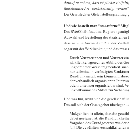
darauf zu achten, dass möglichst vielfält
funktionaler Art - berücksichtigt werden"
Der Geschlechter-Gleichstellungsauftrag gi
Und wie bestellt man "staatsferne" Mit
Das BVerG hält fest, dass Regierungsmitgl
Auswahl und Bestellung der staatsfernen
dass sich die Auswahl am Ziel der Vielfal
sogar mit der Wirklichkeit, und das muss 
Durch Vertreterinnen und Vertreter ein
wirklichkeitsgerechtes Abbild des Gem
ungeordneter Weise fragmentiert, mani
nur teilweise in verfestigten Struktu
Rundfunkanstalt sein können. Insbeso
der verbandlich organisierten Interess
oder nur schwer organisierbar sind. V
unvollkommenes Mittel zur Sicherung 
Und was tun, wenn sich die gesellschaftl
Das soll sich der Gesetzgeber überlegen -
Maßgeblich ist allein, dass die gewä
dabei geeignet ist, die Rundfunkfreihe
Vorgaben des Grundgesetzes wie derjen
[...]. Die gewählten Auswahlkriterie