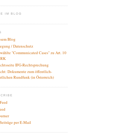
E IM BLOG
S
esem Blog
legung / Datenschutz
wählte "Communicated Cases" zu Art. 10
RK
ichtsseite IFG-Rechtsprechung
icht: Dokumente zum öffentlich-
htlichen Rundfunk (in Österreich)
SCRIBE
Feed
eed
urner
Beiträge per E-Mail