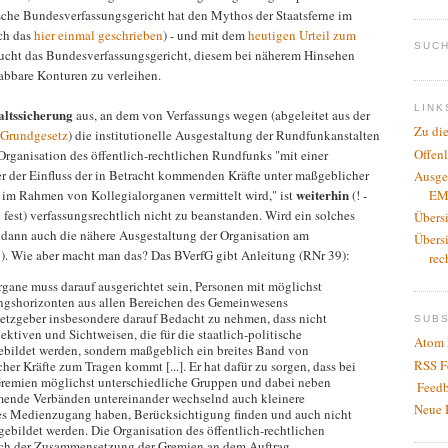
sche Bundesverfassungsgericht hat den Mythos der Staatsferne im
ich das
hier einmal geschrieben
) - und mit dem
heutigen Urteil zum
SUCH
sucht das Bundesverfassungsgericht, diesem bei näherem Hinsehen
abbare Konturen zu verleihen.
LINK
altssicherung
aus, an dem von Verfassungs wegen (abgeleitet aus der
Zu di
2 Grundgesetz
) die institutionelle Ausgestaltung der Rundfunkanstalten
Offen
 Organisation des öffentlich-rechtlichen Rundfunks "mit einer
er der Einfluss der in Betracht kommenden Kräfte unter maßgeblicher
Ausge
weiterhin
EM
n im Rahmen von Kollegialorganen vermittelt wird," ist
(! -
 fest) verfassungsrechtlich nicht zu beanstanden. Wird ein solches
Übers
t dann auch die nähere Ausgestaltung der Organisation am
Übers
8). Wie aber macht man das? Das BVerfG gibt Anleitung (RNr 39):
rec
ane muss darauf ausgerichtet sein, Personen mit möglichst
ungshorizonten aus allen Bereichen des Gemeinwesens
etzgeber insbesondere darauf Bedacht zu nehmen, dass nicht
SUB
ktiven und Sichtweisen, die für die staatlich-politische
Atom 
bildet werden, sondern maßgeblich ein breites Band von
RSS F
cher Kräfte zum Tragen kommt [...]. Er hat dafür zu sorgen, dass bei
 Gremien möglichst unterschiedliche Gruppen und dabei neben
Feedb
mmende Verbänden untereinander wechselnd auch kleinere
Neue 
res Medienzugang haben, Berücksichtigung finden und auch nicht
gebildet werden. Die Organisation des öffentlich-rechtlichen
lich der Zusammensetzung der Gremien an dem Auftrag