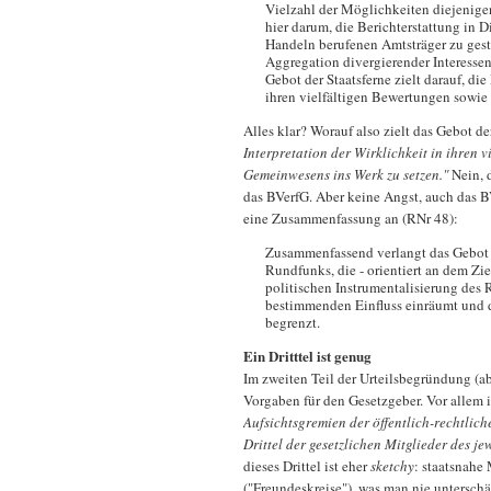
Vielzahl der Möglichkeiten diejenige
hier darum, die Berichterstattung in 
Handeln berufenen Amtsträger zu gestal
Aggregation divergierender Interesse
Gebot der Staatsferne zielt darauf, di
ihren vielfältigen Bewertungen sowie
Alles klar? Worauf also zielt das Gebot de
Interpretation der Wirklichkeit in ihren
Gemeinwesens ins Werk zu setzen."
Nein, 
das BVerfG. Aber keine Angst, auch das B
eine Zusammenfassung an (RNr 48):
Zusammenfassend verlangt das Gebot d
Rundfunks, die - orientiert an dem Zi
politischen Instrumentalisierung des 
bestimmenden Einfluss einräumt und d
begrenzt.
Ein Dritttel ist genug
Im zweiten Teil der Urteilsbegründung (ab
Vorgaben für den Gesetzgeber. Vor allem i
Aufsichtsgremien der öffentlich-rechtlich
Drittel der gesetzlichen Mitglieder des j
dieses Drittel ist eher
sketchy
: staatsnahe
("Freundeskreise"), was man nie unterschät