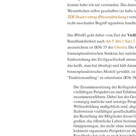
konnte habe ich nie verstanden. Das deut
Wesentlichen selbst geschaffen (so habe 
ZDF-Staatsvertrag
(
Pressemitteilung
) ver
recht unscharfen Begriff irgendwie handh
Vielf
Das BVerfG geht dabei vom Ziel der
Rundfunkfreiheit nach
Art 5 Abs 1 Satz 
auszurichten ist (RNr 35 des
Urteils
). Die
binnenpluralistischen Struktur, bei welch
Einbeziehung der Zivilgesellschaft inter
das heißt, man hat überlegt und hält daran
binnenpluralistisches Modell gewählt, is
"Funktionsauftrag" zu orientieren (RNr 3
Die Zusammensetzung der Kollegialorg
vielfältigen Perspektiven und Erfahr
zusammenzuführen. Dabei hat der Ges
vorrangig amtliche und sonstige Perspe
Willensbildung maßgeblich sind, abge
Sichtweisen vielfältiger gesellschaftli
der Bestellung der Mitglieder dieser
großen, das öffentliche Leben besti
Gruppierungen, die nicht ohne weite
kohärent organisierte Perspektiven ab
Rundfunks hat sich so auch hinsicht