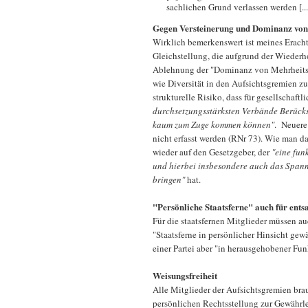
sachlichen Grund verlassen werden [...
Gegen Versteinerung und Dominanz von
Wirklich bemerkenswert ist meines Erach
Gleichstellung, die aufgrund der Wiederh
Ablehnung der "Dominanz von Mehrheitsper
wie Diversität in den Aufsichtsgremien zu
strukturelle Risiko, dass für gesellschaft
durchsetzungsstärksten Verbände Berücks
kaum zum Zuge kommen können"
. Neuere
nicht erfasst werden (RNr 73). Wie man d
wieder auf den Gesetzgeber, der
"eine fun
und hierbei insbesondere auch das Spann
bringen"
hat.
"Persönliche Staatsferne" auch für ents
Für die staatsfernen Mitglieder müssen a
"Staatsferne in persönlicher Hinsicht gewä
einer Partei aber "in herausgehobener Fun
Weisungsfreiheit
Alle Mitglieder der Aufsichtsgremien bra
persönlichen Rechtsstellung zur Gewährl