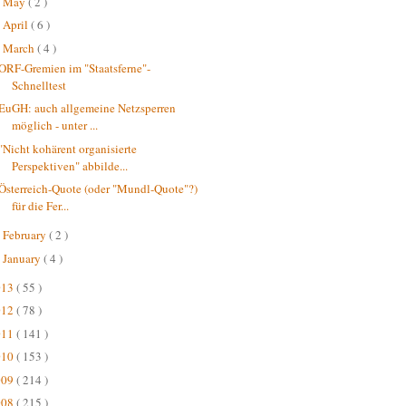
May
( 2 )
►
April
( 6 )
►
March
( 4 )
▼
ORF-Gremien im "Staatsferne"-
Schnelltest
EuGH: auch allgemeine Netzsperren
möglich - unter ...
"Nicht kohärent organisierte
Perspektiven" abbilde...
Österreich-Quote (oder "Mundl-Quote"?)
für die Fer...
February
( 2 )
►
January
( 4 )
►
013
( 55 )
012
( 78 )
011
( 141 )
010
( 153 )
009
( 214 )
008
( 215 )