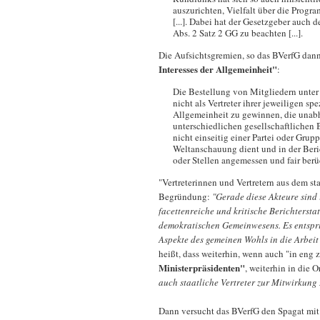
auszurichten, Vielfalt über die Progr
[...]. Dabei hat der Gesetzgeber auch 
Abs. 2 Satz 2 GG zu beachten [...].
Die Aufsichtsgremien, so das BVerfG dann
Interesses der Allgemeinheit"
:
Die Bestellung von Mitgliedern unter
nicht als Vertreter ihrer jeweiligen sp
Allgemeinheit zu gewinnen, die unab
unterschiedlichen gesellschaftlichen
nicht einseitig einer Partei oder Grup
Weltanschauung dient und in der Beri
oder Stellen angemessen und fair berüc
"Vertreterinnen und Vertretern aus dem st
Begründung:
"Gerade diese Akteure sind 
facettenreiche und kritische Berichterst
demokratischen Gemeinwesens. Es entspric
Aspekte des gemeinen Wohls in die Arbeit
heißt, dass weiterhin, wenn auch "in e
Ministerpräsidenten"
, weiterhin in die
auch staatliche Vertreter zur Mitwirkung 
Dann versucht das BVerfG den Spagat mit d