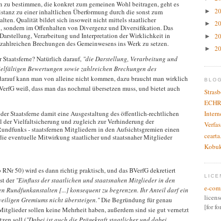
n zu bestimmen, die konkret zum gemeinen Wohl beitragen, geht es
2
►
Distanz zu einer inhaltlichen Überformung durch die sonst zum
ten. Qualität bildet sich insoweit nicht mittels staatlicher
2
►
n, sondern im Offenhalten von Divergenz und Diversifikation. Das
e Darstellung, Verarbeitung und Interpretation der Wirklichkeit in
2
►
 zahlreichen Brechungen des Gemeinwesens ins Werk zu setzen.
2
►
r Staatsferne? Natürlich darauf,
"die Darstellung, Verarbeitung und
 vielfältigen Bewertungen sowie zahlreichen Brechungen des
darauf kann man von alleine nicht kommen, dazu braucht man wirklich
BLO
VerfG weiß, dass man das nochmal übersetzen muss, und bietet auch
Stras
ECHR
Inter
er Staatsferne damit eine Ausgestaltung des öffentlich-rechtlichen
el der Vielfaltsicherung und zugleich zur Verhinderung der
Verfas
Rundfunks - staatsfernen Mitgliedern in den Aufsichtsgremien einen
cearta
ie eventuelle Mitwirkung staatlicher und staatsnaher Mitglieder
Kobu
 RNr 50) wird es dann richtig praktisch, und das BVerfG dekretiert
LICE
st der
"Einfluss der staatlichen und staatsnahen Mitglieder in den
e-com
en Rundfunkanstalten [...] konsequent zu begrenzen. Ihr Anteil darf ein
licen
eweiligen Gremiums nicht übersteigen."
Die Begründung für genau
[for f
 Mitglieder sollen keine Mehrheit haben, außerdem sind sie gut vernetzt
zen soll (
"Dabei ist auch die Prägekraft staatlicher und dabei