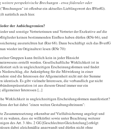
ig weitere perspektivische Brechungen - etwa föderaler oder
("Brechungen" ist offenbar ein aktuelles Lieblingswort des BVerfG).
lt natürlich auch hier.
glieder der Aufsichsgremien?
ieder und sonstige Vertreterinnen und Vertreter der Exekutive auf die
 Mitglieder keinen bestimmenden Einfluss haben dürfen (RNr 66), und
tssicherung auszurichten hat (Rnr 68). Dann beschäftigt sich das BverfG
man wieder im Originaltext lesen (RNr 70):
zelner Gruppen kann freilich kein in jeder Hinsicht
einwesens erstellt werden. Gesellschaftliche Wirklichkeit ist in
festiert sich in ungleichzeitigen Erscheinungsformen und findet
ren Niederschlag, die Anknüpfung für die Mitwirkung in einer
ndere sind die Interessen der Allgemeinheit nicht mit der Summe
en identisch. Es gibt vielmehr Interessen, die verbandlich gar nicht
erbänderepräsentation ist aus diesem Grund immer nur ein
allgemeiner Interessen [...]
iche Wirklichkeit in ungleichzeitigen Erscheidungsformen manifestiert?
 denn der hat dabei "einen weiten Gestaltungsfreiraum":
hlte Zusammensetzung erkennbar auf Vielfaltsicherung angelegt und
it zu wahren, dass sie willkürfrei sowie unter Beachtung weiterer
igen des Art. 3 Abs. 2 GG [Geschlechter-Gleichstelung] erfolgt
n müssen dabei gleichmäßig angewandt und dürfen nicht ohne