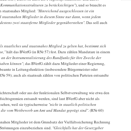
r Kommunikationsstrukturen zu berücksichtigen"
), und so braucht es
in staatsnahes Mitglied:
"Hinreichend ausgeschlossen ist ein
d staatsnahen Mitglieder in diesem Sinne nur dann, wenn jedem
destens zwei staatsferne Mitglieder gegenüberstehen"
. Das soll auch
s staatliches und staatsnahes Mitglied zu gelten hat, bestimmt sich
se,"
hält das BVerfG (in RNr 57) fest. Dazu zählen Mandatare in einem
se an der Instrumentalisierung des Rundfunks für ihre Zwecke der
haben können"
; das BVerfG zählt dazu Mitglieder einer Regierung,
eamte in Leitungsfunktion (insbesondere Bürgermeister oder
r 59); auch als staatnsah zählen von politischen Parteien entsandte
ichterschaft oder aus der funktionalen Selbstverwaltung wie etwa den
sichtsgremien entsandt werden, sind laut BVerfG aber nicht als
usehen, weil sie typischerweise
"nicht in staatlich-politischen
 die vom Wettbewerb um Amt und Mandat geprägt sind"
. (RNr 60)
tsnahen Mitglieder ist dem Grundsatz der Vielfaltssicherung Rechnung
e Strömungen einzubeziehen sind.
"Gleichfalls hat der Gesetzgeber