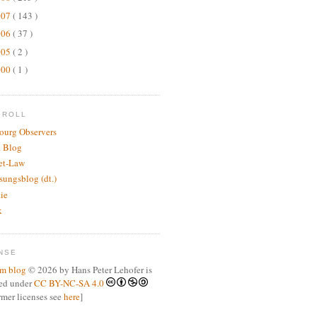
007
( 143 )
006
( 37 )
005
( 2 )
000
( 1 )
GROLL
bourg Observers
 Blog
net-Law
sungsblog (dt.)
.ie
k
NSE
m blog
© 2026 by Hans Peter Lehofer is
sed under
CC BY-NC-SA 4.0
ormer licenses see
here
]