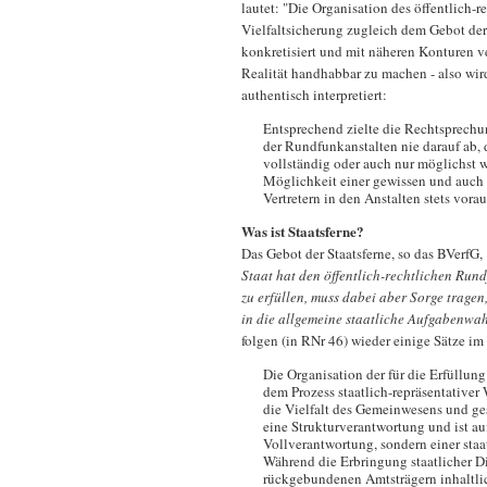
lautet: "Die Organisation des öffentlich-
Vielfaltsicherung zugleich dem Gebot der 
konkretisiert und mit näheren Konturen ver
Realität handhabbar zu machen - also w
authentisch interpretiert:
Entsprechend zielte die Rechtsprech
der Rundfunkanstalten nie darauf ab, 
vollständig oder auch nur möglichst we
Möglichkeit einer gewissen und auch 
Vertretern in den Anstalten stets voraus 
Was ist Staatsferne?
Das Gebot der Staatsferne, so das BVerfG,
Staat hat den öffentlich-rechtlichen Run
zu erfüllen, muss dabei aber Sorge trage
in die allgemeine staatliche Aufgabenwa
folgen (in RNr 46) wieder einige Sätze im
Die Organisation der für die Erfüllu
dem Prozess staatlich-repräsentativer 
die Vielfalt des Gemeinwesens und gese
eine Strukturverantwortung und ist auf 
Vollverantwortung, sondern einer sta
Während die Erbringung staatlicher Di
rückgebundenen Amtsträgern inhaltlic