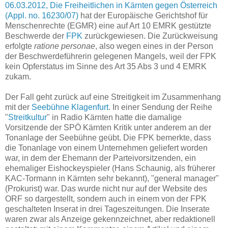
06.03.2012, Die Freiheitlichen in Kärnten gegen Österreich
(Appl. no. 16230/07)
hat der Europäische Gerichtshof für
Menschenrechte (EGMR) eine auf Art 10 EMRK gestützte
Beschwerde der
FPK
zurückgewiesen. Die Zurückweisung
erfolgte
ratione personae
, also wegen eines in der Person
der Beschwerdeführerin gelegenen Mangels, weil der FPK
kein Opferstatus im Sinne des Art 35 Abs 3 und 4 EMRK
zukam.
Der Fall geht zurück auf eine Streitigkeit im Zusammenhang
mit der
Seebühne Klagenfurt
. In einer Sendung der Reihe
"
Streitkultur
" in Radio Kärnten hatte die damalige
Vorsitzende der SPÖ Kärnten Kritik unter anderem an der
Tonanlage der Seebühne geübt. Die FPK bemerkte, dass
die Tonanlage von einem Unternehmen geliefert worden
war, in dem der Ehemann der Parteivorsitzenden, ein
ehemaliger Eishockeyspieler (Hans Schaunig, als früherer
KAC-Tormann in Kärnten sehr bekannt), "general manager"
(Prokurist) war. Das wurde nicht nur auf der Website des
ORF so dargestellt, sondern auch in einem von der FPK
geschalteten Inserat in drei Tageszeitungen. Die Inserate
waren zwar als Anzeige gekennzeichnet, aber redaktionell