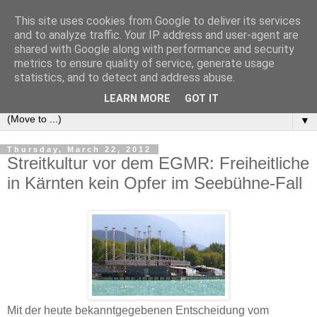
This site uses cookies from Google to deliver its services
e-comm
and to analyze traffic. Your IP address and user-agent are
shared with Google along with performance and security
metrics to ensure quality of service, generate usage
Blog zum österreichischen und europäischen Recht der
statistics, and to detect and address abuse.
elektronischen Kommunikationsnetze und -dienste
LEARN MORE
GOT IT
▼
Thursday, March 22, 2012
Streitkultur vor dem EGMR: Freiheitliche
in Kärnten kein Opfer im Seebühne-Fall
Mit der heute bekanntgegebenen Entscheidung vom