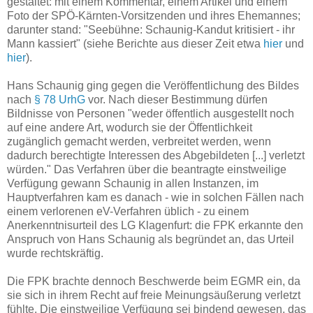
gestaltet: mit einem Kommentar, einem Artikel und einem
Foto der SPÖ-Kärnten-Vorsitzenden und ihres Ehemannes;
darunter stand: "Seebühne: Schaunig-Kandut kritisiert - ihr
Mann kassiert" (siehe Berichte aus dieser Zeit etwa
hier
und
hier
).
Hans Schaunig ging gegen die Veröffentlichung des Bildes
nach
§ 78 UrhG
vor. Nach dieser Bestimmung dürfen
Bildnisse von Personen "weder öffentlich ausgestellt noch
auf eine andere Art, wodurch sie der Öffentlichkeit
zugänglich gemacht werden, verbreitet werden, wenn
dadurch berechtigte Interessen des Abgebildeten [...] verletzt
würden." Das Verfahren über die beantragte einstweilige
Verfügung gewann Schaunig in allen Instanzen, im
Hauptverfahren kam es danach - wie in solchen Fällen nach
einem verlorenen eV-Verfahren üblich - zu einem
Anerkenntnisurteil des LG Klagenfurt: die FPK erkannte den
Anspruch von Hans Schaunig als begründet an, das Urteil
wurde rechtskräftig.
Die FPK brachte dennoch Beschwerde beim EGMR ein, da
sie sich in ihrem Recht auf freie Meinungsäußerung verletzt
fühlte. Die einstweilige Verfügung sei bindend gewesen, das