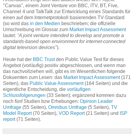
"Canvas", einem Joint Venture von BBC, ITV, BT, Five,
Channel 4 und TalkTalk zur Entwicklung eines Standards für
einen auf dem Internetprotokoll basierenden TV-Standard
(so wird das
in den Medien
beschrieben; die offizielle
Umschreibung im Glossar zum
Market Impact Assessment
lautet:
"A joint venture intended to develop and promote a
standards-based open environment for internet-connected
digital television devices"
).
Heute hat der
BBC Trust
den Public Value Test für dieses
Angebot (vorläufig) positiv abgeschlossen, und wenn man
das nachvollziehen will, gibt es im Wesentlichen folgende
Dokuemten zum Lesen: das
Market Impact Assessment
(171
Seiten), das
Public Value Assessment
(164 Seiten) und die
eigentliche Entscheidung, die
vorläufigen
Schlussfolgerungen
(33 Seiten); ergänzend kommen dazu
noch fünf Studien bzw Erhebungen:
Opinion Leader
Umfrage
(55 Seiten),
Omnibus Umfrage
(5 Seiten),
TV
Model Report
(70 Seiten),
VOD Report
(21 Seiten) und
ISP
report
(71 Seiten).