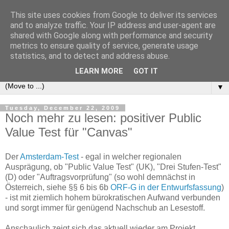
This site uses cookies from Google to deliver its services
e-comm
and to analyze traffic. Your IP address and user-agent are
shared with Google along with performance and security
metrics to ensure quality of service, generate usage
Blog zum österreichischen und europäischen Recht der
statistics, and to detect and address abuse.
elektronischen Kommunikationsnetze und -dienste
LEARN MORE
GOT IT
▼
Tuesday, December 22, 2009
Noch mehr zu lesen: positiver Public
Value Test für "Canvas"
Der
Amsterdam-Test
- egal in welcher regionalen
Ausprägung, ob "Public Value Test" (UK), "Drei Stufen-Test"
(D) oder "Auftragsvorprüfung" (so wohl demnächst in
Österreich, siehe §§ 6 bis 6b
ORF-G in der Entwurfsfassung
)
- ist mit ziemlich hohem bürokratischen Aufwand verbunden
und sorgt immer für genügend Nachschub an Lesestoff.
Anschaulich zeigt sich das aktuell wieder am Projekt