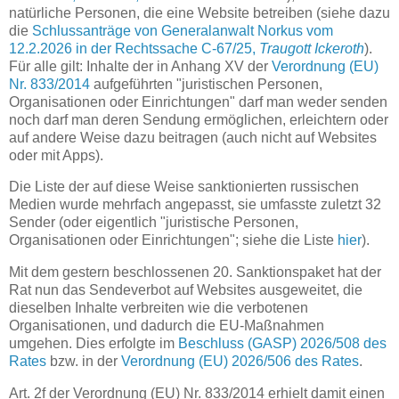
natürliche Personen, die eine Website betreiben (siehe dazu
die
Schlussanträge von Generalanwalt Norkus vom
12.2.2026 in der Rechtssache C‑67/25,
Traugott Ickeroth
).
Für alle gilt: Inhalte der in Anhang XV der
Verordnung (EU)
Nr. 833/2014
aufgeführten "juristischen Personen,
Organisationen oder Einrichtungen" darf man weder senden
noch darf man deren Sendung ermöglichen, erleichtern oder
auf andere Weise dazu beitragen (auch nicht auf Websites
oder mit Apps).
Die Liste der auf diese Weise sanktionierten russischen
Medien wurde mehrfach angepasst, sie umfasste zuletzt 32
Sender (oder eigentlich "juristische Personen,
Organisationen oder Einrichtungen"; siehe die Liste
hier
).
Mit dem gestern beschlossenen 20. Sanktionspaket hat der
Rat nun das Sendeverbot auf Websites ausgeweitet, die
dieselben Inhalte verbreiten wie die verbotenen
Organisationen, und dadurch die EU-Maßnahmen
umgehen. Dies erfolgte im
Beschluss (GASP) 2026/508 des
Rates
bzw. in der
Verordnung (EU) 2026/506 des Rates
.
Art. 2f der Verordnung (EU) Nr. 833/2014 erhielt damit einen