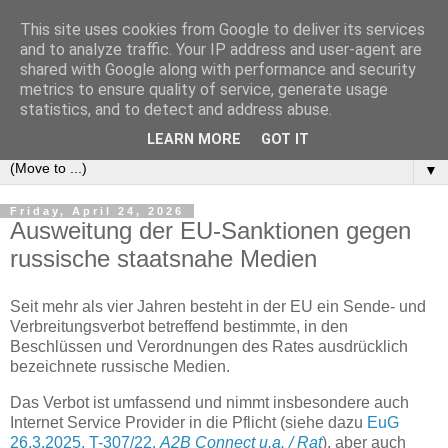
This site uses cookies from Google to deliver its services
e-comm
and to analyze traffic. Your IP address and user-agent are
shared with Google along with performance and security
metrics to ensure quality of service, generate usage
Blog zum österreichischen und europäischen Recht der
statistics, and to detect and address abuse.
elektronischen Kommunikationsnetze und -dienste
LEARN MORE
GOT IT
▼
Friday, April 24, 2026
Ausweitung der EU-Sanktionen gegen
russische staatsnahe Medien
Seit mehr als vier Jahren besteht in der EU ein Sende- und
Verbreitungsverbot betreffend bestimmte, in den
Beschlüssen und Verordnungen des Rates ausdrücklich
bezeichnete russische Medien.
Das Verbot ist umfassend und nimmt insbesondere auch
Internet Service Provider in die Pflicht (siehe dazu
EuG
26.3.2025, T-307/22,
A2B Connect u.a. / Rat
), aber auch