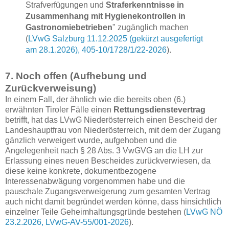
Strafverfügungen und
Straferkenntnisse in
Zusammenhang mit Hygienekontrollen in
Gastronomiebetrieben
" zugänglich machen
(
LVwG Salzburg 11.12.2025 (gekürzt ausgefertigt
am 28.1.2026), 405-10/1728/1/22-2026
).
7. Noch offen (Aufhebung und
Zurückverweisung)
In einem Fall, der ähnlich wie die bereits oben (6.)
erwähnten Tiroler Fälle einen
Rettungsdienstevertrag
betrifft, hat das LVwG Niederösterreich einen Bescheid der
Landeshauptfrau von Niederösterreich, mit dem der Zugang
gänzlich verweigert wurde, aufgehoben und die
Angelegenheit nach § 28 Abs. 3 VwGVG an die LH zur
Erlassung eines neuen Bescheides zurückverwiesen, da
diese keine konkrete, dokumentbezogene
Interessenabwägung vorgenommen habe und die
pauschale Zugangsverweigerung zum gesamten Vertrag
auch nicht damit begründet werden könne, dass hinsichtlich
einzelner Teile Geheimhaltungsgründe bestehen (
LVwG NÖ
23.2.2026, LVwG-AV-55/001-2026
).