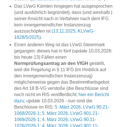
Das LVwG Kärnten hingegen hat ausgesprochen
(und ausführlich begründet), dass (und weshalb )
seiner Ansicht nach in Verfahren nach dem IFG
kein innergemeindlicher Instanzenzug
auszuschöpfen ist
(13.11.2025, KLVwG-
1828/5/2025
).
Einen anderen Weg ist das LVwG Steiermark
gegangen: dieses hat in fünf (update 10.03.2026:
bis heute 13) Fällen einen
Normprüfungsantrag an den VfGH
gestellt,
weil die Regelung in § 11 IFG (im Hinblick auf
den innergemeindlichen Instanzenzug)
möglicherweise gegen das Bestimmtheitsgebot
des Art 18 B-VG verstoße (die Beschlüsse sind
noch nicht im RIS veröffentlicht;
hier ein Bericht
dazu
; update 10.03.2026 - nun sind die
Beschlüsse im RIS:
5. März 2026, LVwG 90.21-
1068/2026-1
;
5. März 2026, LVwG 901.21-
1069/2026-1
;
4. März 2026, LVwG 90.11-
1026/2026-1
;
4. März 2026, LVwG 901.11-