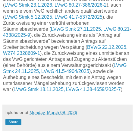
(
LVwG Stmk 23.1.2026, LVwG 80.27-386/2026-2
), auch
wenn sie vom VwG rechtlich anders qualifiziert wurde
(
LVwG Stmk 5.12.2025, LVwG 41.7-5372/2025
), die
Zurückweisung einer verfrüht erhobenen
Säumnisbeschwerde (
LVwG Stmk 27.11.2025, LVwG 80.21-
4338/2025-9
), die Zurückweisung eines als "Antrag auf
Säumnisbeschwerde" bezeichneten Antrags auf
Streitentscheidung wegen Verspätung (
BVwG 22.12.2025,
W274 2328609-1
), die Zurückweisung eines unmittelbar an
das VwG gerichteten Antrags auf Zugang zu Aktenstücken
(einer Behörde) aus einem Verwaltungsgerichtsakt (
LVwG
Stmk 24.11.2025, LVwG 41.5-4904/2025
), sowie die
Aufhebung eines Bescheids, mit dem ein Antrag wegen
unterlassener Mängelbehebung zurückgewiesen worden
war (
LVwG Stmk 18.11.2025, LVwG 41.38-4659/2025-7
).
hplehofer
at
Monday, March 09, 2026
Share