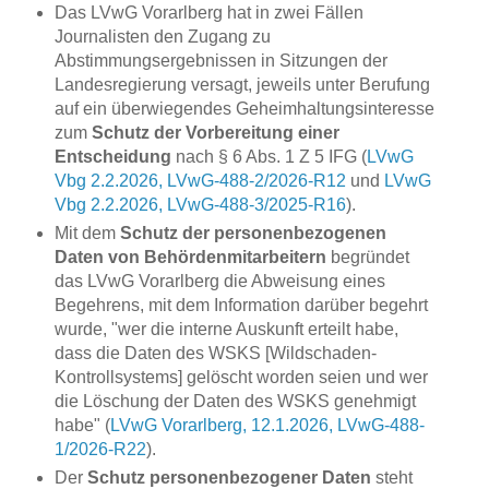
Das LVwG Vorarlberg hat in zwei Fällen
Journalisten den Zugang zu
Abstimmungsergebnissen in Sitzungen der
Landesregierung versagt, jeweils unter Berufung
auf ein überwiegendes Geheimhaltungsinteresse
zum
Schutz der Vorbereitung einer
Entscheidung
nach § 6 Abs. 1 Z 5 IFG (
LVwG
Vbg 2.2.2026, LVwG-488-2/2026-R12
und
LVwG
Vbg 2.2.2026, LVwG-488-3/2025-R16
).
Mit dem
Schutz der personenbezogenen
Daten von Behördenmitarbeitern
begründet
das LVwG Vorarlberg die Abweisung eines
Begehrens, mit dem Information darüber begehrt
wurde, "wer die interne Auskunft erteilt habe,
dass die Daten des WSKS [Wildschaden-
Kontrollsystems] gelöscht worden seien und wer
die Löschung der Daten des WSKS genehmigt
habe" (
LVwG Vorarlberg, 12.1.2026, LVwG-488-
1/2026-R22
).
Der
Schutz personenbezogener Daten
steht