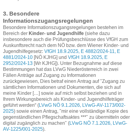
3. Besondere
Informationszugangsregelungen
Besondere Informationszugangsregelungen bestehen im
Bereich der
Kinder- und Jugendhilfe
(siehe dazu
insbesondere auch die Prüfungsbeschlüsse des VfGH zum
Auskunftsrecht nach dem NÖ bzw. dem Wiener Kinder- und
Jugendhilfegesetz:
VfGH 18.9.2025, E 4882/2024-11, E
4881/2024-10
[NÖ KJHG] und
VfGH 18.9.2025, E
2952/2024-13
[Wr KJHG]). Unter Bezugnahme auf diese
Bestimmungen hat das LVwG Niederösterreich in zwei
Fällen Anträge auf Zugang zu Informationen
zurückgewiesen, Dies betraf einen Antrag auf "Zugang zu
sämtlichen Informationen und Dokumenten, die sich auf
meine Kinder […] sowie auf mich selbst beziehen und in
Ihrem Wirkungsbereich als Kinder- und Jugendhilfeträger
geführt werden“ (
LVwG NÖ 9.1.2026, LVwG-AV-1173/002-
2025
) sowie einen Antrag, "mir eine vollständige Kopie des
gegenständlichen Pflegschaftsaktes ***" zu übermitteln oder
digital zugänglich zu machen" (
LVwG NÖ 7.1.2026, LVwG-
AV-1225/001-2025
).