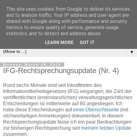
This site uses cookies from Google to deliver its services
e-comm
and to analyze traffic. Your IP address and user-agent are
shared with Google along with performance and security
metrics to ensure quality of service, generate usage
Blog zum österreichischen und europäischen Recht der
statistics, and to detect and address abuse.
elektronischen Kommunikationsnetze und -dienste
LEARN MORE
GOT IT
▼
Monday, March 09, 2026
IFG-Rechtsprechungsupdate (Nr. 4)
Rund sechs Monate sind seit Inkrafttreten des
Informationsfreiheitsgesetzes (IFG) vergangen; die Zahl der
veröffentlichten (erstinstanzlichen) verwaltungsgerichtlichen
Entscheidungen ist mittlerweile auf 60 angestiegen. Ich
habe diese Entscheidungen auf
einer Übersichtsseite
(mit
stichwortartigen Anmerkungen) dokumentiert. In diesem
Rechtsprechungsupdate fasse ich ein paar Beobachtungen
zur bisherigen Rechtsprechung seit
meinem letzten Update
zusammen.