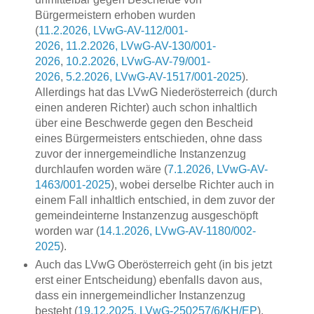
Bürgermeistern erhoben wurden
(
11.2.2026, LVwG-AV-112/001-
2026
,
11.2.2026, LVwG-AV-130/001-
2026
,
10.2.2026, LVwG-AV-79/001-
2026
,
5.2.2026, LVwG-AV-1517/001-2025
).
Allerdings hat das LVwG Niederösterreich (durch
einen anderen Richter) auch schon inhaltlich
über eine Beschwerde gegen den Bescheid
eines Bürgermeisters entschieden, ohne dass
zuvor der innergemeindliche Instanzenzug
durchlaufen worden wäre (
7.1.2026, LVwG-AV-
1463/001-2025
), wobei derselbe Richter auch in
einem Fall inhaltlich entschied, in dem zuvor der
gemeindeinterne Instanzenzug ausgeschöpft
worden war (
14.1.2026, LVwG-AV-1180/002-
2025
).
Auch das LVwG Oberösterreich geht (in bis jetzt
erst einer Entscheidung) ebenfalls davon aus,
dass ein innergemeindlicher Instanzenzug
besteht (
19.12.2025, LVwG-250257/6/KH/EP
).