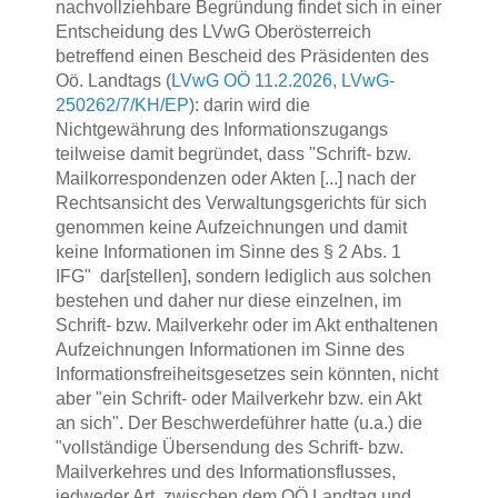
nachvollziehbare Begründung findet sich in einer
Entscheidung des LVwG Oberösterreich
betreffend einen Bescheid des Präsidenten des
Oö. Landtags (
LVwG OÖ 11.2.2026, LVwG-
250262/7/KH/EP
): darin wird die
Nichtgewährung des Informationszugangs
teilweise damit begründet, dass "Schrift- bzw.
Mailkorrespondenzen oder Akten [...] nach der
Rechtsansicht des Verwaltungsgerichts für sich
genommen keine Aufzeichnungen und damit
keine Informationen im Sinne des § 2 Abs. 1
IFG" dar[stellen], sondern lediglich aus solchen
bestehen und daher nur diese einzelnen, im
Schrift- bzw. Mailverkehr oder im Akt enthaltenen
Aufzeichnungen Informationen im Sinne des
Informationsfreiheitsgesetzes sein könnten, nicht
aber "ein Schrift- oder Mailverkehr bzw. ein Akt
an sich". Der Beschwerdeführer hatte (u.a.) die
"vollständige Übersendung des Schrift- bzw.
Mailverkehres und des Informationsflusses,
jedweder Art, zwischen dem OÖ Landtag und