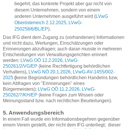
begehrt, das konkrete Projekt aber gar nicht von
diesem Unternehmen, sondern von einem
anderen Unternehmen ausgeführt wird (
LVwG
Oberösterreich 2.12.2025, LVwG-
250258/6/BL/EP
).
Das IFG dient dem Zugang zu (vorhandenen) Informationen
und nicht dazu, Wertungen, Einschätzungen oder
Erinnerungen abzufragen; auch daran musste in mehreren
Entscheidungen von Verwaltungsgerichten erinnert
werden:
LVwG OÖ 12.2.2026, LVwG-
250261/2/VG/EP
(keine Rechtfertigung behördlichen
Verhaltens)
,
LVwG NÖ 20.1.2026, LVwG-AV-1455/002-
2025
(
keine Begründungen behördlichen Handelns bzw,
kein Abfragen von "Erinnerungen" eines
Bürgermeisters);
LVwG OÖ 11.2.2026, LVwG-
250262/7/KH/EP
(keine Fragen zum Wissen oder
Meinungsstand bzw. nach rechtlichen Beurteilungen).
5. Anwendungsbereich
In einem Fall wurde ein Informationsbegehren gegenüber
einem Verein gestellt, der nicht dem IFG unterliegt; dieser