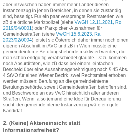
aber inzwischen haben immer mehr Länder diesen
Instanzenzug in jenen Bereichen, in denen sie zuständig
sind, beseitigt. Für ein paar versprengte Restmaterien wie
zB die örtliche Marktpolizei (siehe
VwGH 12.11.2021, Ro
2019/04/0001
) oder Parkpickerl-Ausnahmen für
Gemeindestraßen (siehe
VwGH 15.6.2023, Ra
2023/02/0004
) leistet sic Österreich daher immer noch einen
eigenen Abschnitt im AVG und zB in Wien musste eine
gemeindeinterne Berufungsbehörde reaktiviert werden, die
man schon endgültig verabschiedet glaubte. Dazu kommen
noch Absurditäten, wie zB dass bei einem einfachen
Bescheid über eine Ausnahmegenehmigung nach § 45 Abs.
4 StVO für einen Wiener Bezirk zwei Rechtsmittel erhoben
werden müssen: Berufung an die gemeindeinterne
Berufungsbehörde, soweit Gemeindestraßen betroffen sind,
und Beschwerde an das VwG hinsichtlich aller anderen
Straßen. Wenn also jemand eine Idee für Deregulierung
sucht: der gemeindeinterne Instanzenzug wäre ein guter
Kandidat.
2. (Keine) Akteneinsicht statt
Informationsfreiheit?