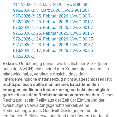
1147/2026-1
;
3. März 2026, LVwG 90.38-
996/2026-3
;
3. März 2026, LVwG 901.38-
997/2026-3
;
25. Februar 2026, LVwG 90.7-
952/2026-1
;
25. Februar 2026, LVwG 901.7-
970/2026-1
;
25. Februar 2026, LVwG 901.7-
971/2026-1
;
25. Februar 2026, LVwG 901.7-
972/2026-1
;
24. Februar 2026, LVwG 90.37-
951/2026-1
;
23. Februar 2026, LVwG 90.37-
913/2026-1
;
17. Februar 2026, LVwG 90.25-
632/2026-1
).
Exkurs:
Unabhängig davon, wie letztlich der VfGH (oder
auch der VwGH) entscheidet (der Kommentar, an dem ich
mitgewirkt habe, vertritt die Ansicht, dass der
innergemeindliche Instanzenzug nicht ausgeschlossen ist):
rechtspolitisch sollte man meines Erachtens den
innergemeindlichen Instanzenzug
so bald als möglich
gänzlich aus dem Rechtsbestand verabschieden
. Dieser
Rechtszug ist ein Relikt aus der Zeit vor Einführung der
zweistufigen Verwaltungsgerichtsbarkeit; seine
Beibehaltung war als Goodwill-Geste gegenüber der
territorialen Selbstverwaltung (und den Ländern) gedacht,