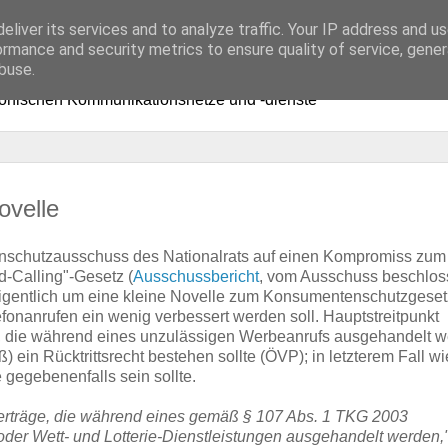
eliver its services and to analyze traffic. Your IP address and u
ormance and security metrics to ensure quality of service, gene
buse.
ronischen Kommunikationsnetze und -dienste
ovelle
nschutzausschuss des Nationalrats auf einen Kompromiss zum 
d-Calling"-Gesetz (
Ausschussbericht
, vom Ausschuss beschlos
 eigentlich um eine kleine Novelle zum Konsumentenschutzgeset
fonanrufen ein wenig verbessert werden soll. Hauptstreitpunkt
e, die während eines unzulässigen Werbeanrufs ausgehandelt w
ß) ein Rücktrittsrecht bestehen sollte (ÖVP); in letzterem Fall w
e gegebenenfalls sein sollte.
erträge, die während eines gemäß § 107 Abs. 1 TKG 2003
r Wett- und Lotterie-Dienstleistungen ausgehandelt werden,