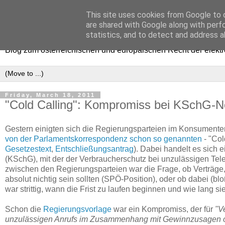
This site uses cookies from Google to d
e-comm
are shared with Google along with perf
statistics, and to detect and address a
Blog zum österreichischen und europäischen Recht der elekt
Friday, March 18, 2011
"Cold Calling": Kompromiss bei KSchG-N
Gestern einigten sich die Regierungsparteien im Konsumente
von der Parlamentskorrespondenz schon so genannten
- "Col
Gesetzestext
,
Entschließungsantrag
). Dabei handelt es sich
(KSchG), mit der der Verbraucherschutz bei unzulässigen Tele
zwischen den Regierungsparteien war die Frage, ob Verträg
absolut nichtig sein sollten (SPÖ-Position), oder ob dabei (blo
war strittig, wann die Frist zu laufen beginnen und wie lang si
Schon die
Regierungsvorlage
war ein Kompromiss, der für
"V
unzulässigen Anrufs im Zusammenhang mit Gewinnzusagen ode