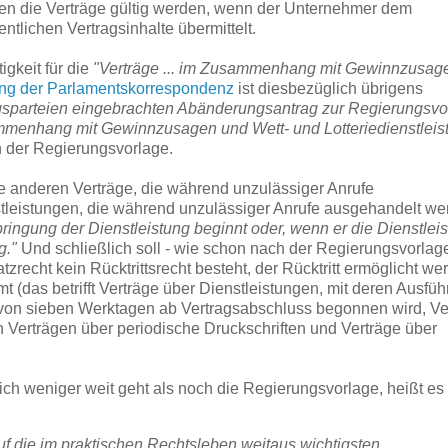
lten die Verträge gültig werden, wenn der Unternehmer dem
tlichen Vertragsinhalte übermittelt.
gkeit für die
"Verträge ... im Zusammenhang mit Gewinnzusag
g der Parlamentskorrespondenz
ist diesbezüglich übrigens
gsparteien eingebrachten Abänderungsantrag zur Regierungsvo
sammenhang mit Gewinnzusagen und Wett- und Lotteriedienstlei
 der Regierungsvorlage.
le anderen Verträge, die während unzulässiger Anrufe
stleistungen, die während unzulässiger Anrufe ausgehandelt we
ringung der Dienstleistung beginnt oder, wenn er die Dienstlei
g."
Und schließlich soll - wie schon nach der Regierungsvorlag
recht kein Rücktrittsrecht besteht, der Rücktritt ermöglicht we
(das betrifft Verträge über Dienstleistungen, mit deren Ausfü
on sieben Werktagen ab Vertragsabschluss begonnen wird, Ve
on Verträgen über periodische Druckschriften und Verträge über
h weniger weit geht als noch die Regierungsvorlage, heißt es
f die im praktischen Rechtsleben weitaus wichtigsten