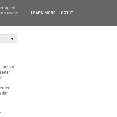
ser-agent
rate usage
LEARN MORE
GOT IT
▼
- selbst
sener
z
erden,
ieder
"