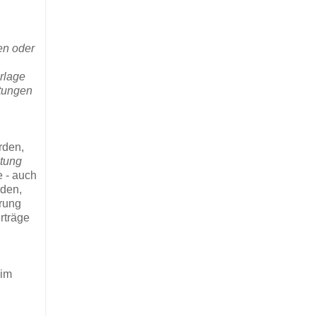
en oder
rlage
stungen
rden,
stung
e - auch
rden,
hrung
rträge
 im