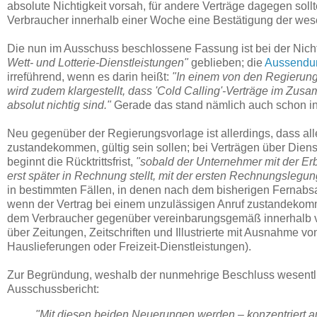
absolute Nichtigkeit vorsah, für andere Verträge dagegen sol
Verbraucher innerhalb einer Woche eine Bestätigung der wesen
Die nun im Ausschuss beschlossene Fassung ist bei der Nichti
Wett- und Lotterie-Dienstleistungen"
geblieben; die
Aussendun
irreführend, wenn es darin heißt:
"In einem von den Regierun
wird zudem klargestellt, dass 'Cold Calling'-Verträge im Zu
absolut nichtig sind."
Gerade das stand nämlich auch schon in
Neu gegenüber der Regierungsvorlage ist allerdings, dass al
zustandekommen, gültig sein sollen; bei Verträgen über Dien
beginnt die Rücktrittsfrist,
"sobald der Unternehmer mit der Erb
erst später in Rechnung stellt, mit der ersten Rechnungslegun
in bestimmten Fällen, in denen nach dem bisherigen Fernabsatz
wenn der Vertrag bei einem unzulässigen Anruf zustandekommt 
dem Verbraucher gegenüber vereinbarungsgemäß innerhalb v
über Zeitungen, Zeitschriften und Illustrierte mit Ausnahme v
Hauslieferungen oder Freizeit-Dienstleistungen).
Zur Begründung, weshalb der nunmehrige Beschluss wesentlic
Ausschussbericht:
"Mit diesen beiden Neuerungen werden – konzentriert au