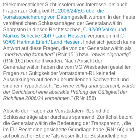
telekomrechtlicher Sicht insofern von Interesse, als auch
Fragen zur Gültigkeit
RL 2006/24/EG über die
Vorratsspeicherung von Daten
gestellt wurden. In den heute
veröffentlichten Schlussanträgen der Generalanwältin
Sharpston in diesen Rechtssachen,
C-92/09 Volker und
Markus Schecke GbR / Land Hessen
, verbunden mit
C-
93/09 Hartmut Eifert / Land Hessen
, findet sich jedoch keine
Antwort auf diese Fragen, die von der Generalanwältin als
"merkwürdig formuliert"
(RNr 151) bzw.
"etwas eigenartig"
(RNr 161) beurteilt wurden. Nach Ansicht der
Generalanwältin haben die vom VG Wiesbaden gestellten
Fragen zur Gültigkeit der Vorratsdaten-RL keinerlei
Auswirkungen auf den zu beurteilenden Sachverhalt und
sind rein hypothetisch:
"Es wäre völlig unangebracht, würde
der Gerichtshof eine abstrakte Prüfung der Gültigkeit der
Richtlinie 2006/24 vornehmen."
(RNr 158)
Abseits der Fragen zur Vorratsdaten-RL sind die
Schlussanträge aber durchaus spannend. Zunächst betont
die Generalanwältin die Bedeutung der Transparenz, , die
im EU-Recht eine gesicherte Grundlage habe (RNr 66) und
auf politischer Ebene "als wesentlicher Bestandteil einer