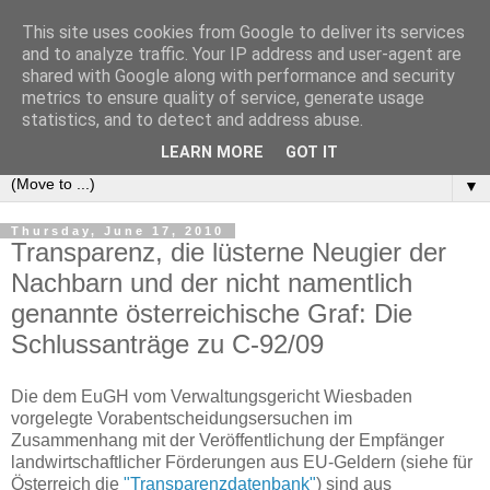
This site uses cookies from Google to deliver its services
e-comm
and to analyze traffic. Your IP address and user-agent are
shared with Google along with performance and security
metrics to ensure quality of service, generate usage
Blog zum österreichischen und europäischen Recht der
statistics, and to detect and address abuse.
elektronischen Kommunikationsnetze und -dienste
LEARN MORE
GOT IT
▼
Thursday, June 17, 2010
Transparenz, die lüsterne Neugier der
Nachbarn und der nicht namentlich
genannte österreichische Graf: Die
Schlussanträge zu C-92/09
Die dem EuGH vom Verwaltungsgericht Wiesbaden
vorgelegte Vorabentscheidungsersuchen im
Zusammenhang mit der Veröffentlichung der Empfänger
landwirtschaftlicher Förderungen aus EU-Geldern (siehe für
Österreich die
"Transparenzdatenbank"
) sind aus