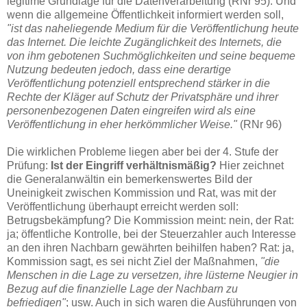
legitime Grundlage für die Datenverarbeitung (RNr 95). Und
wenn die allgemeine Öffentlichkeit informiert werden soll,
"ist das naheliegende Medium für die Veröffentlichung heute
das Internet. Die leichte Zugänglichkeit des Internets, die
von ihm gebotenen Suchmöglichkeiten und seine bequeme
Nutzung bedeuten jedoch, dass eine derartige
Veröffentlichung potenziell entsprechend stärker in die
Rechte der Kläger auf Schutz der Privatsphäre und ihrer
personenbezogenen Daten eingreifen wird als eine
Veröffentlichung in eher herkömmlicher Weise."
(RNr 96)
Die wirklichen Probleme liegen aber bei der 4. Stufe der
Prüfung:
Ist der Eingriff verhältnismäßig?
Hier zeichnet
die Generalanwältin ein bemerkenswertes Bild der
Uneinigkeit zwischen Kommission und Rat, was mit der
Veröffentlichung überhaupt erreicht werden soll:
Betrugsbekämpfung? Die Kommission meint: nein, der Rat:
ja; öffentliche Kontrolle, bei der Steuerzahler auch Interesse
an den ihren Nachbarn gewährten beihilfen haben? Rat: ja,
Kommission sagt, es sei nicht Ziel der Maßnahmen,
"die
Menschen in die Lage zu versetzen, ihre lüsterne Neugier in
Bezug auf die finanzielle Lage der Nachbarn zu
befriedigen"
; usw. Auch in sich waren die Ausführungen von