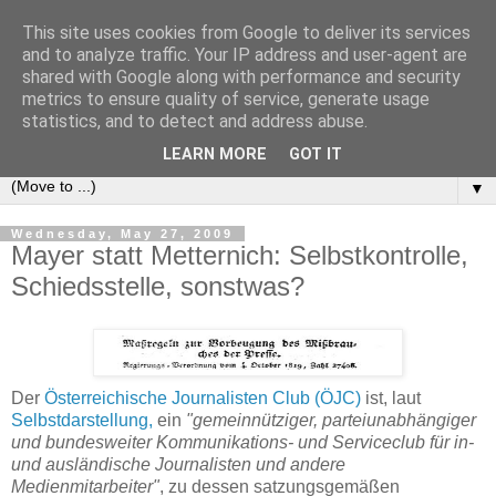
This site uses cookies from Google to deliver its services
e-comm
and to analyze traffic. Your IP address and user-agent are
shared with Google along with performance and security
metrics to ensure quality of service, generate usage
Blog zum österreichischen und europäischen Recht der
statistics, and to detect and address abuse.
elektronischen Kommunikationsnetze und -dienste
LEARN MORE
GOT IT
▼
Wednesday, May 27, 2009
Mayer statt Metternich: Selbstkontrolle,
Schiedsstelle, sonstwas?
Der
Österreichische Journalisten Club (ÖJC)
ist, laut
Selbstdarstellung,
ein
"gemeinnütziger, parteiunabhängiger
und bundesweiter Kommunikations- und Serviceclub für in-
und ausländische Journalisten und andere
Medienmitarbeiter"
, zu dessen satzungsgemäßen