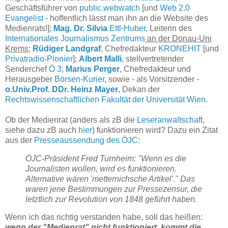
Geschäftsführer von
public.webwatch
[und
Web 2.0
Evangelist
- hoffentlich lässt man ihn an die Website des
Medienrats!];
Mag. Dr. Silvia
Ettl-Huber
, Leiterin des
Internationales Journalismus Zentrums
an der Donau-Uni
Krems
;
Rüdiger Landgraf
, Chefredakteur
KRONEHIT
[und
Privatradio-Pionier
];
Albert Malli
, stellvertretender
Senderchef
Ö 3
;
Marius Perger
, Chefredakteur und
Herausgeber
Börsen-Kurier
, sowie - als Vorsitzender -
o.Univ.Prof. DDr. Heinz Mayer
, Dekan der
Rechtswissenschaftlichen Fakultät der Universität Wien
.
Ob der Medienrat (anders als zB die
Leseranwaltschaf
t,
siehe dazu zB auch
hier
) funktionieren wird? Dazu ein Zitat
aus der
Presseaussendung des ÖJC
:
ÖJC-Präsident Fred Turnheim: "Wenn es die
Journalisten wollen, wird es funktionieren.
Alternative wären 'metternichsche Artikel'." Das
waren jene Bestimmungen zur Pressezensur, die
letztlich zur Revolution von 1848 geführt haben.
Wenn ich das richtig verstanden habe, soll das heißen:
wenn der "Medienrat" nicht funktioniert, kommt die