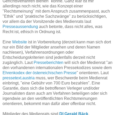
Gerichtsverfahren dienen" könne. Ganz klar ist mir
allerdings noch nicht, wie das Konzept einer
"Rechtsmeinung" mit dem Anspruch zusammenpasst, auch
"Ethik" und "praktische Sachzwänge" zu berücksichtigen,
vor allem da der Vorsitzende des Medienrats laut
Presseaussendung
auch betonte, dass nicht alles, was
Recht ist, ethisch in Ordnung ist.
Eine
Website
ist in Vorbereitung (derzeit kann man sich dort
nur ein Bild der Mitglieder ansehen und deren Namen
nachlesen), Verfahrensordnungen oder
Entscheidungskriterien sind jedenfalls derzeit nicht
zugänglich. Laut
Presseberichten
will sich der Medienrat "an
den vorhandenen internationalen Pressekodizes sowie dem
Ehrenkodex der österreichischen Presse
" orientieren. Laut
pressetext.austria
muss, wer Beschwerde beim Medienrat
einbringt, "eine Gebühr von 700 Euro bezahlen". Eine
Garantie, dass sich die betroffenen Verleger und/oder
Journalisten dann auch am Verfahren beteiligen oder sich
irgendwie an den veröffentlichten Rechtsmeinungen
orientieren, bekommt man dafür aber offenbar nicht.
Mitglieder des M
edienrats sind
DI Gerald Bäck
,