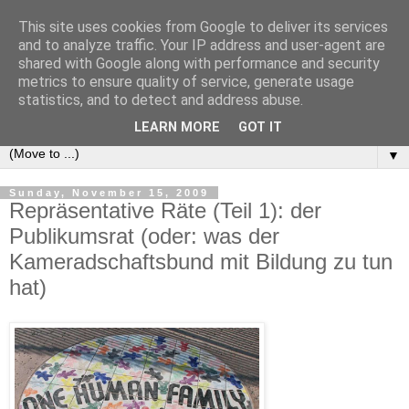
This site uses cookies from Google to deliver its services
e-comm
and to analyze traffic. Your IP address and user-agent are
shared with Google along with performance and security
metrics to ensure quality of service, generate usage
Blog zum österreichischen und europäischen Recht der
statistics, and to detect and address abuse.
elektronischen Kommunikationsnetze und -dienste
LEARN MORE
GOT IT
▼
Sunday, November 15, 2009
Repräsentative Räte (Teil 1): der
Publikumsrat (oder: was der
Kameradschaftsbund mit Bildung zu tun
hat)