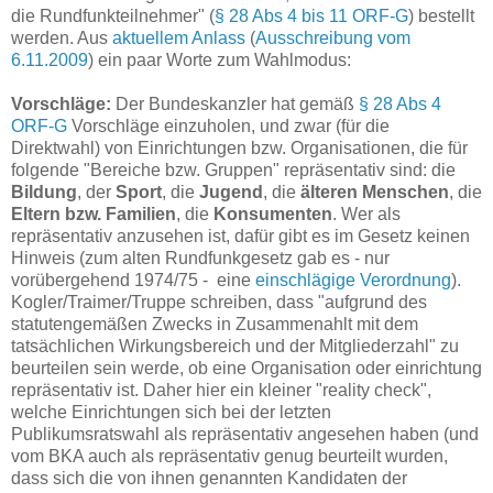
die Rundfunkteilnehmer" (
§ 28 Abs 4 bis 11 ORF-G
) bestellt
werden. Aus
aktuellem Anlass
(
Ausschreibung vom
6.11.2009
) ein paar Worte zum Wahlmodus:
Vorschläge:
Der Bundeskanzler hat gemäß
§ 28 Abs 4
ORF-G
Vorschläge einzuholen, und zwar (für die
Direktwahl) von Einrichtungen bzw. Organisationen, die für
folgende "Bereiche bzw. Gruppen" repräsentativ sind: die
Bildung
, der
Sport
, die
Jugend
, die
älteren Menschen
, die
Eltern bzw. Familien
, die
Konsumenten
. Wer als
repräsentativ anzusehen ist, dafür gibt es im Gesetz keinen
Hinweis (zum alten Rundfunkgesetz gab es - nur
vorübergehend 1974/75 - eine
einschlägige Verordnung
).
Kogler/Traimer/Truppe schreiben, dass "aufgrund des
statutengemäßen Zwecks in Zusammenahlt mit dem
tatsächlichen Wirkungsbereich und der Mitgliederzahl" zu
beurteilen sein werde, ob eine Organisation oder einrichtung
repräsentativ ist. Daher hier ein kleiner "reality check",
welche Einrichtungen sich bei der letzten
Publikumsratswahl als repräsentativ angesehen haben (und
vom BKA auch als repräsentativ genug beurteilt wurden,
dass sich die von ihnen genannten Kandidaten der