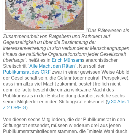
"Das Rätewesen als
Zusammenarbeit von Ratgebern und Ratholern auf
Gegenseitigkeit ist über die Bestimmung der
Interessenvertretung in sich verbundener Menschengruppen
hinaus die natürliche Organisationsform jeder Gesellschaft
überhaupt"
, heißt es in
Erich Mühsam
s anarchistischer
Streitschrift
"Alle Macht den Räten"
. Nun soll der
Publikumsrat des ORF
zwar in einer gewissen Weise Abbild
der Gesellschaft sein, die Gefahr (oder neutral: Perspektive),
dass ihm allzu viel Macht zukommt, besteht freilich nicht,
denn de facto besteht die einzig wirksame Macht des
Publikumsrats in der Entscheidung darüber, welche sechs
seiner Mitglieder er in den Stiftungsrat entsendet (
§ 30 Abs 1
Z 2 ORF-G
).
Von diesen sechs Mitgliedern, die der Publikumsrat in den
Stiftungsrat entsendet, müssen wiederum drei aus jenen
Publikumsratsmitgliedern stammen, die "mittels Wahl durch