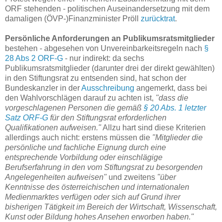
ORF stehenden - politischen Auseinandersetzung mit dem
damaligen (ÖVP-)Finanzminister Pröll
zurücktrat
.
Persönliche Anforderungen an Publikumsratsmitglieder
bestehen - abgesehen von Unvereinbarkeitsregeln nach
§
28 Abs 2 ORF-G
- nur indirekt: da sechs
Publikumsratsmitglieder (darunter drei der direkt gewählten)
in den Stiftungsrat zu entsenden sind, hat schon der
Bundeskanzler in der
Ausschreibung
angemerkt, dass bei
den Wahlvorschlägen darauf zu achten ist,
"dass die
vorgeschlagenen Personen die gemäß
§ 20 Abs. 1 letzter
Satz ORF-G
für den Stiftungsrat erforderlichen
Qualifikationen aufweisen."
Allzu hart sind diese Kriterien
allerdings auch nicht: erstens müssen die
"Mitglieder die
persönliche und fachliche Eignung durch eine
entsprechende Vorbildung oder einschlägige
Berufserfahrung in den vom Stiftungsrat zu besorgenden
Angelegenheiten aufweisen"
und zweitens
"über
Kenntnisse des österreichischen und internationalen
Medienmarktes verfügen oder sich auf Grund ihrer
bisherigen Tätigkeit im Bereich der Wirtschaft, Wissenschaft,
Kunst oder Bildung hohes Ansehen erworben haben."