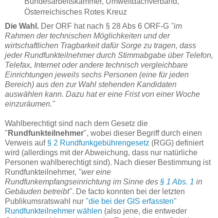
Bundesarbeitskammer, Umweltdachverband,
Österreichisches Rotes Kreuz
Die Wahl.
Der ORF hat nach § 28 Abs 6 ORF-G
"im
Rahmen der technischen Möglichkeiten und der
wirtschaftlichen Tragbarkeit dafür Sorge zu tragen, dass
jeder Rundfunkteilnehmer durch Stimmabgabe über Telefon,
Telefax, Internet oder andere technisch vergleichbare
Einrichtungen jeweils sechs Personen (eine für jeden
Bereich) aus den zur Wahl stehenden Kandidaten
auswählen kann. Dazu hat er eine Frist von einer Woche
einzuräumen."
Wahlberechtigt sind nach dem Gesetz die
"
Rundfunkteilnehmer
", wobei dieser Begriff durch einen
Verweis auf
§ 2 Rundfunkgebührengesetz
(RGG) definiert
wird (allerdings mit der Abweichung, dass nur natürliche
Personen wahlberechtigt sind). Nach dieser Bestimmung ist
Rundfunkteilnehmer,
"wer eine
Rundfunkempfangseinrichtung im Sinne des
§ 1 Abs. 1
in
Gebäuden betreibt"
. De facto konnten bei der letzten
Publikumsratswahl nur
"die bei der GIS erfassten"
Rundfunkteilnehmer wählen
(also jene, die entweder