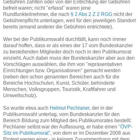
Gebühren zahlten oder von der Entrichtung der Gebühren
befreit waren; nicht "erfasst" waren jene
Rundfunkteilnehmer, die nach
§ 2 Abs 2 Z 2 RGG
nicht der
Gebührenpflicht unterlagen, weil für den jeweiligen Standort
bereits jemand anderer die Gebühren entrichtete).
Wer bei der Publikumswahl durchfällt, kann noch immer
darauf hoffen, dass er als eines der 17 vom Bundeskanzler
zu bestellenden Mitglieder doch noch in den Publikumsrat
einzieht. Auch dabei muss der Bundeskanzler aber aus den
Vorschlägen auswählen, die ihm von "repräsentativen
Einrichtungen bzw. Organisationen" gemacht werden
(neben den schon genannten Bereichen auch für die
Bereiche Hochschulen, Kunst, Schüler, behinderte
Menschen, Volksgruppen, Touristik, Kraftfahrer und
Umweltschutz).
So wurde etwa auch
Helmut Pechlaner
, der in der
Publikumswahl unterlag, vom Bundeskanzler für den
Bereich Bildung zum Mitglied des Publikumsrates bestellt.
Pechlaner selbst war der Auffassung, er habe einen
"ÖVP-
Sitz im Publikumsrat"
, von dem er im Dezember 2008 aus
Protest wegen einer - in keinem Zusammenhang mit dem