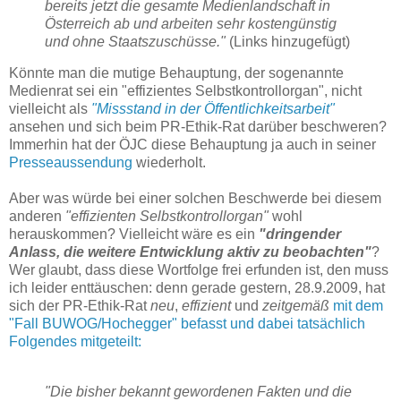
bereits jetzt die gesamte Medienlandschaft in
Österreich ab und arbeiten sehr kostengünstig
und ohne Staatszuschüsse."
(Links hinzugefügt)
Könnte man die mutige Behauptung, der sogenannte
Medienrat sei ein "effizientes Selbstkontrollorgan", nicht
vielleicht als
"Missstand in der Öffentlichkeitsarbeit"
ansehen und sich beim PR-Ethik-Rat darüber beschweren?
Immerhin hat der ÖJC diese Behauptung ja auch in seiner
Presseaussendung
wiederholt.
Aber was würde bei einer solchen Beschwerde bei diesem
anderen
"effizienten Selbstkontrollorgan"
wohl
herauskommen? Vielleicht wäre es ein
"dringender
Anlass, die weitere Entwicklung aktiv zu beobachten"
?
Wer glaubt, dass diese Wortfolge frei erfunden ist, den muss
ich leider enttäuschen: denn gerade gestern, 28.9.2009, hat
sich der PR-Ethik-Rat
neu
,
effizient
und
zeitgemäß
mit dem
"Fall BUWOG/Hochegger" befasst und dabei tatsächlich
Folgendes mitgeteilt:
"Die bisher bekannt gewordenen Fakten und die