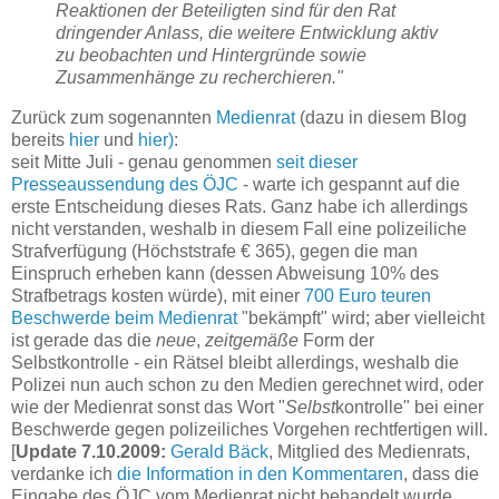
Reaktionen der Beteiligten sind für den Rat
dringender Anlass, die weitere Entwicklung aktiv
zu beobachten und Hintergründe sowie
Zusammenhänge zu recherchieren."
Zurück zum sogenannten
Medienrat
(dazu in diesem Blog
bereits
hier
und
hier)
:
seit Mitte Juli - genau genommen
seit dieser
Presseaussendung des ÖJC
- warte ich gespannt auf die
erste Entscheidung dieses Rats. Ganz habe ich allerdings
nicht verstanden, weshalb in diesem Fall eine polizeiliche
Strafverfügung (Höchststrafe € 365), gegen die man
Einspruch erheben kann (dessen Abweisung 10% des
Strafbetrags kosten würde), mit einer
700 Euro teuren
Beschwerde beim Medienrat
"bekämpft" wird; aber vielleicht
ist gerade das die
neue
,
zeitgemäße
Form der
Selbstkontrolle - ein Rätsel bleibt allerdings, weshalb die
Polizei nun auch schon zu den Medien gerechnet wird, oder
wie der Medienrat sonst das Wort "
Selbst
kontrolle" bei einer
Beschwerde gegen polizeiliches Vorgehen rechtfertigen will.
[
Update 7.10.2009:
Gerald Bäck
, Mitglied des Medienrats,
verdanke ich
die Information in den Kommentaren
, dass die
Eingabe des ÖJC vom Medienrat nicht behandelt wurde,