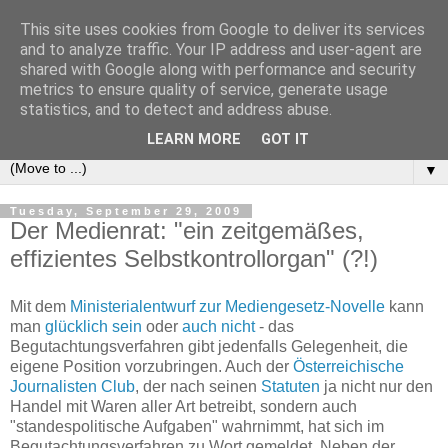
This site uses cookies from Google to deliver its services
e-comm
and to analyze traffic. Your IP address and user-agent are
shared with Google along with performance and security
metrics to ensure quality of service, generate usage
Blog zum österreichischen und europäischen Recht der
statistics, and to detect and address abuse.
elektronischen Kommunikationsnetze und -dienste
LEARN MORE
GOT IT
▼
Tuesday, September 29, 2009
Der Medienrat: "ein zeitgemäßes,
effizientes Selbstkontrollorgan" (?!)
Mit dem
Ministerialentwurf zur Mediengesetz-Novelle
kann
man
glücklich sein
oder
auch nicht
- das
Begutachtungsverfahren gibt jedenfalls Gelegenheit, die
eigene Position vorzubringen. Auch der
Österreichische
Journalisten Club
, der nach seinen
Statuten
ja nicht nur den
Handel mit Waren aller Art betreibt, sondern auch
"standespolitische Aufgaben" wahrnimmt, hat sich im
Begutachtungsverfahren zu Wort gemeldet. Neben der