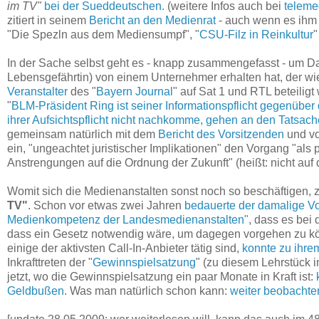
im TV"
bei der Sueddeutschen.
(weitere Infos auch bei
teleme
zitiert in seinem
Bericht an den Medienrat
- auch wenn es ihm e
"Die Spezln aus dem Mediensumpf", "
CSU-Filz in Reinkultur
"
In der Sache selbst geht es - knapp zusammengefasst - um D
Lebensgefährtin) von einem Unternehmer erhalten hat, der 
Veranstalter
des "
Bayern Journal
" auf Sat 1 und RTL beteiligt
"
BLM-Präsident Ring ist seiner Informationspflicht gegenü
ihrer Aufsichtspflicht nicht nachkomme, gehen an den Tatsach
gemeinsam natürlich mit dem
Bericht des Vorsitzenden
und vo
ein, "ungeachtet juristischer Implikationen" den Vorgang "als p
Anstrengungen auf die Ordnung der Zukunft" (heißt: nicht au
Womit sich die Medienanstalten sonst noch so beschäftigen, ze
TV"
. Schon vor etwas zwei Jahren
bedauerte der damalige V
Medienkompetenz der Landesmedienanstalten"
, dass es bei
dass ein Gesetz notwendig wäre, um dagegen vorgehen zu kö
einige der aktivsten Call-In-Anbieter tätig sind,
konnte zu ihre
Inkrafttreten der "
Gewinnspielsatzung
" (zu diesem Lehrstück i
jetzt, wo die Gewinnspielsatzung ein paar Monate in Kraft ist:
Geldbußen
. Was man natürlich schon kann:
weiter beobachte