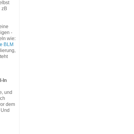
elbst
, zB
eine
igen -
eln wie:
ie BLM
lierung,
teht
-In
e, und
ich
 vor dem
. Und