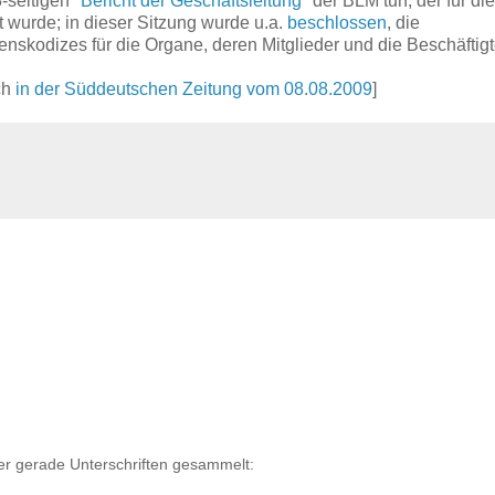
-seitigen "
Bericht der Geschäftsleitung
" der BLM tun, der für die
 wurde; in dieser Sitzung wurde u.a.
beschlossen
, die
nskodizes für die Organe, deren Mitglieder und die Beschäftig
ch
in der Süddeutschen Zeitung vom 08.08.2009
]
er gerade Unterschriften gesammelt: