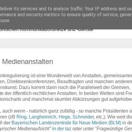
eliver its services and to analyze traffic. Your IP address and u
ormance and security metrics to ensure quality of service, gene
buse.
ronischen Kommunikationsnetze und -dienste
 Medienanstalten
nkregulierung ist eine Wunderwelt von Anstalten, gemeinsame
en, Direktorenkonferenzen, Beauftragten und manchen anderen
onskunst. Dazu kommt dann noch die Parallelwelt der Gremien,
 der öffentlich-rechtlichen Anstalten. In beiden Welten sind F
ionscharts und manchmal skurriler Abkürzungen gut aufgehobe
 auch wenn - natürlich ganz zufällig - so manche Präsidenten 
aren (zB
Ring
,
Langheinrich
,
Hege
,
Schneider
, etc.). Wie weit di
ll der
Bayerischen Landeszentrale für Neue Medien (BLM)
in d
ayrischer Medienaufsicht"
in der taz
oder unter
"Fragwürdige Ges