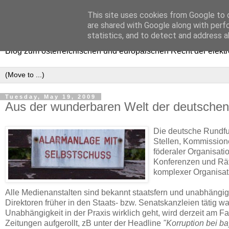
This site uses cookies from Google to d
e-comm
are shared with Google along with perf
statistics, and to detect and address a
Blog zum österreichischen und europäischen Recht der elekt
Tuesday, May 19, 2009
Aus der wunderbaren Welt der deutschen
Die deutsche Rundfu
Stellen, Kommission
föderaler Organisati
Konferenzen und Räte
komplexer Organisat
Alle Medienanstalten sind bekannt staatsfern und unabhängig,
Direktoren früher in den Staats- bzw. Senatskanzleien tätig w
Unabhängigkeit in der Praxis wirklich geht, wird derzeit am Fa
Zeitungen aufgerollt, zB unter der Headline
"Korruption bei b