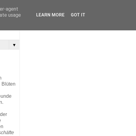
ser-agent
rate usage
LEARN MORE
GOT IT
▼
n
 Blüten
reunde
n.
oder
e
en
chäfte