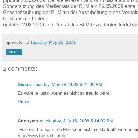
[update 28.05.2009: wer weiterlesen will, kann das auch im 48
Sondersitzung des Medienrats der BLM am 26.05.2009 erstellt
Geschäftsführung der BLM mit der Ausarbeitung eines Verhalte
BLM auszuarbeiten.
update 12.08.2009: ein Porträt des BLM-Präsidenten findet si
hplehofer
at
Tuesday, May 19, 2009
Share
2 comments:
Simon
Tuesday, May 19, 2009 8:21:00 PM
Es wäre ja lustig, wenn es nicht so traurig wäre.
Reply
Anonymous
Monday, July 13, 2009 5:14:00 PM
"Für eine transparente Medienaufsicht im Hörfunk" werden hi
http://www.fair-radio.net/