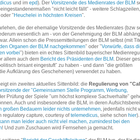
dicus
und im
epd
). Der
Vorsitzende des Medienrates der BLM
s
ingestandenermaßen "nicht leicht fällt" - weitere Schlagzeilen
 oder "
Heuchelei in höchsten Kreisen
".
arlehen, die der ehemalige Vorsitzende des Medienrates (bzw s
wiederum wesentlich am - von der Genehmigung der BLM abhäng
 war. Allein schon die Pressemitteilungen der BLM selbst (mit Tit
ber den Organen der BLM nachgekommen
" oder "
Vorwürfe, dass d
en vorbei
") bieten ein echtes Sittenbild bayerischer Medienregu
r allem auch dem
Bericht des Präsidenten der BLM
. Dieser ges
olitisch brisant eingestuft" zu haben - und dann "die größten
f die Aufklärung des Geschehenen) verwendet zu haben.
igt ein zweites aktuelles Sittenbild: die
Regulierung von "Call
orsitzende der "Gemeinsamen Stelle Programm, Werbung,
 der Prüfung der Spiele "um höchst komplexe Sachverhalte" geh
nnen. Auch und insbesondere die BLM, in deren Aufsichtsbere
m großen Bedauern leider nichts unternehmen
, jedenfalls nicht
n regulatory capture, courtesy of
telemedicus
, siehe schon
hier
)
kann man leider auch nicht viel machen, zumindest bei den
n
! Und zum Zuschauen wird Fernsehen ja gemacht.