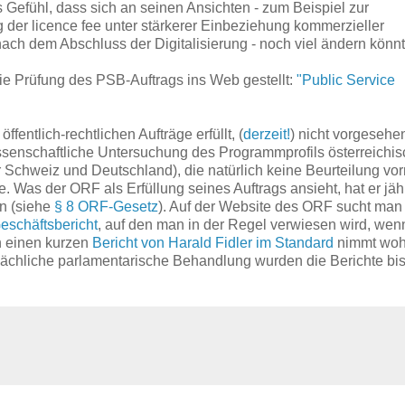
 Gefühl, dass sich an seinen Ansichten - zum Beispiel zur
 der licence fee unter stärkerer Einbeziehung kommerzieller
nach dem Abschluss der Digitalisierung - noch viel ändern könnt
ie Prüfung des PSB-Auftrags ins Web gestellt:
"Public Service
fentlich-rechtlichen Aufträge erfüllt, (
derzeit!
) nicht vorgesehe
ssenschaftliche Untersuchung des Programmprofils österreichis
Schweiz und Deutschland), die natürlich keine Beurteilung vo
Was der ORF als Erfüllung seines Auftrags ansieht, hat er jähr
n (siehe
§ 8 ORF-Gesetz
). Auf der Website des ORF sucht man
eschäftsbericht
, auf den man in der Regel verwiesen wird, we
h einen kurzen
Bericht von Harald Fidler im Standard
nimmt woh
tsächliche parlamentarische Behandlung wurden die Berichte bi