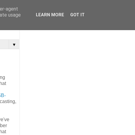
ser-agent
rate usage
LEARN MORE
GOT IT
▼
ing
hat
SB-
casting,
we've
Aber
 hat