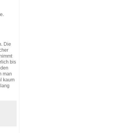
e.
n. Die
cher
rnimmt
lich bis
 den
nn man
l kaum
slang