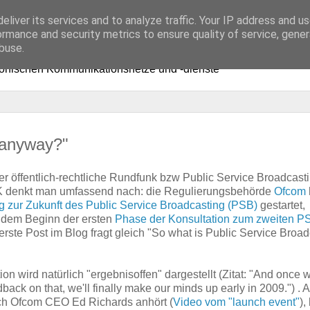
eliver its services and to analyze traffic. Your IP address and u
ormance and security metrics to ensure quality of service, gene
buse.
ronischen Kommunikationsnetze und -dienste
, anyway?"
r öffentlich-rechtliche Rundfunk bzw Public Service Broadcast
 denkt man umfassend nach: die Regulierungsbehörde
Ofcom
g zur Zukunft des Public Service Broadcasting (PSB)
gestartet,
t dem Beginn der ersten
Phase der Konsultation zum zweiten P
erste Post im Blog fragt gleich "So what is Public Service Broad
ion wird natürlich "ergebnisoffen" dargestellt (Zitat: "And once 
back on that, we'll finally make our minds up early in 2009.") . 
h Ofcom CEO Ed Richards anhört (
Video vom "launch event"
),