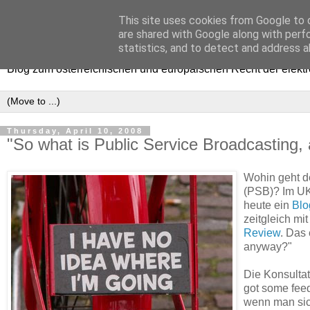
This site uses cookies from Google to d
e-comm
are shared with Google along with perf
statistics, and to detect and address a
Blog zum österreichischen und europäischen Recht der elekt
Thursday, April 10, 2008
"So what is Public Service Broadcasting
Wohin geht de
(PSB)? Im UK
heute ein
Blo
zeitgleich mi
Review
. Das 
anyway?"
Die Konsultat
got some feed
wenn man sic