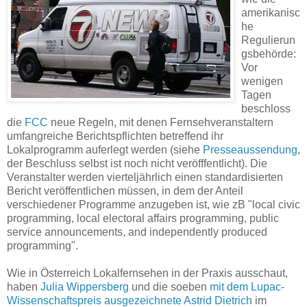
amerikanisc
he
Regulierun
gsbehörde:
Vor
wenigen
Tagen
beschloss
die
FCC
neue Regeln, mit denen Fernsehveranstaltern
umfangreiche Berichtspflichten betreffend ihr
Lokalprogramm auferlegt werden (siehe
Presseaussendung
,
der Beschluss selbst ist noch nicht veröfffentlicht). Die
Veranstalter werden vierteljährlich einen standardisierten
Bericht veröffentlichen müssen, in dem der Anteil
verschiedener Programme anzugeben ist, wie zB "local civic
programming, local electoral affairs programming, public
service announcements, and independently produced
programming".
Wie in Österreich Lokalfernsehen in der Praxis ausschaut,
haben
Julia Wippersberg
und die soeben
mit dem Lupac-
Wissenschaftspreis ausgezeichnete Astrid Dietrich
im