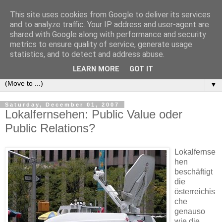
This site uses cookies from Google to deliver its services
e-comm
and to analyze traffic. Your IP address and user-agent are
shared with Google along with performance and security
metrics to ensure quality of service, generate usage
Blog zum österreichischen und europäischen Recht der
statistics, and to detect and address abuse.
elektronischen Kommunikationsnetze und -dienste
LEARN MORE
GOT IT
▼
Saturday, December 01, 2007
Lokalfernsehen: Public Value oder
Public Relations?
Lokalfernse
hen
beschäftigt
die
österreichis
che
genauso
wie die