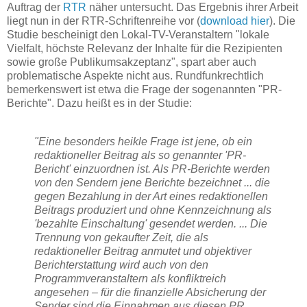
Auftrag der
RTR
näher untersucht. Das Ergebnis ihrer Arbeit
liegt nun in der RTR-Schriftenreihe vor (
download hier
). Die
Studie bescheinigt den Lokal-TV-Veranstaltern "lokale
Vielfalt, höchste Relevanz der Inhalte für die Rezipienten
sowie große Publikumsakzeptanz", spart aber auch
problematische Aspekte nicht aus. Rundfunkrechtlich
bemerkenswert ist etwa die Frage der sogenannten "PR-
Berichte". Dazu heißt es in der Studie:
"Eine besonders heikle Frage ist jene, ob ein
redaktioneller Beitrag als so genannter 'PR-
Bericht' einzuordnen ist. Als PR-Berichte werden
von den Sendern jene Berichte bezeichnet ... die
gegen Bezahlung in der Art eines redaktionellen
Beitrags produziert und ohne Kennzeichnung als
'bezahlte Einschaltung' gesendet werden. ... Die
Trennung von gekaufter Zeit, die als
redaktioneller Beitrag anmutet und objektiver
Berichterstattung wird auch von den
Programmveranstaltern als konfliktreich
angesehen – für die finanzielle Absicherung der
Sender sind die Einnahmen aus diesen PR