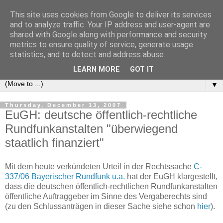
This site uses cookies from Google to deliver its services
e-comm
and to analyze traffic. Your IP address and user-agent are
shared with Google along with performance and security
metrics to ensure quality of service, generate usage
Blog zum österreichischen und europäischen Recht der
statistics, and to detect and address abuse.
elektronischen Kommunikationsnetze und -dienste
LEARN MORE
GOT IT
▼
Thursday, December 13, 2007
EuGH: deutsche öffentlich-rechtliche
Rundfunkanstalten "überwiegend
staatlich finanziert"
Mit dem heute verkündeten Urteil in der Rechtssache
C-
337/06 Bayerischer Rundfunk u.a.
hat der EuGH klargestellt,
dass die deutschen öffentlich-rechtlichen Rundfunkanstalten
öffentliche Auftraggeber im Sinne des Vergaberechts sind
(zu den Schlussanträgen in dieser Sache siehe schon
hier
).