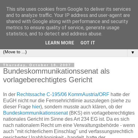
This site uses cookies from Google to deliver its services
e-comm
and to analyze traffic. Your IP address and user-agent are
shared with Google along with performance and security
metrics to ensure quality of service, generate usage
Blog zum österreichischen und europäischen Recht der
statistics, and to detect and address abuse.
elektronischen Kommunikationsnetze und -dienste
LEARN MORE
GOT IT
▼
Thursday, October 18, 2007
Bundeskommunikationssenat als
vorlageberechtigtes Gericht
In der
Rechtssache C-195/06 KommAustria/ORF
hatte der
EuGH nicht nur die Fernsehrichtlinie auszulegen (siehe zu
dieser Frage
hier
), sondern musste auch klären, ob der
Bundeskommunikationssenat
(BKS) ein vorlageberechtigtes
nationales Gericht im Sinne des Art 234 EG ist. Da es sich
nach nationalem Recht um eine Verwaltungsbehörde - wenn
auch "mit richterlichem Einschlag" und verfassungsrechtlich
gesicherter Unabhängigkeit - handelt, hatte der