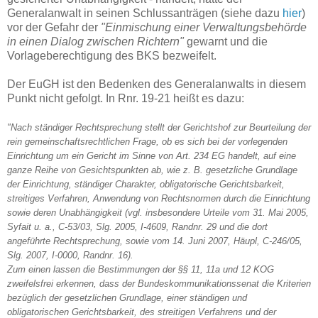
Generalanwalt in seinen Schlussanträgen (siehe dazu
hier
)
vor der Gefahr der
"Einmischung einer Verwaltungsbehörde
in einen Dialog zwischen Richtern"
gewarnt und die
Vorlageberechtigung des BKS bezweifelt.
Der EuGH ist den Bedenken des Generalanwalts in diesem
Punkt nicht gefolgt. In Rnr. 19-21 heißt es dazu:
"Nach ständiger Rechtsprechung stellt der Gerichtshof zur Beurteilung der
rein gemeinschaftsrechtlichen Frage, ob es sich bei der vorlegenden
Einrichtung um ein Gericht im Sinne von Art. 234 EG handelt, auf eine
ganze Reihe von Gesichtspunkten ab, wie z. B. gesetzliche Grundlage
der Einrichtung, ständiger Charakter, obligatorische Gerichtsbarkeit,
streitiges Verfahren, Anwendung von Rechtsnormen durch die Einrichtung
sowie deren Unabhängigkeit (vgl. insbesondere Urteile vom 31. Mai 2005,
Syfait u. a., C‑53/03, Slg. 2005, I‑4609, Randnr. 29 und die dort
angeführte Rechtsprechung, sowie vom 14. Juni 2007, Häupl, C‑246/05,
Slg. 2007, I‑0000, Randnr. 16).
Zum einen lassen die Bestimmungen der §§ 11, 11a und 12 KOG
zweifelsfrei erkennen, dass der Bundeskommunikationssenat die Kriterien
bezüglich der gesetzlichen Grundlage, einer ständigen und
obligatorischen Gerichtsbarkeit, des streitigen Verfahrens und der