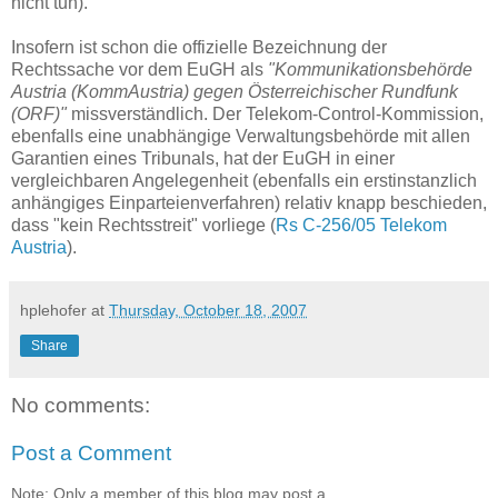
nicht tun).
Insofern ist schon die offizielle Bezeichnung der
Rechtssache vor dem EuGH als
"Kommunikationsbehörde
Austria (KommAustria) gegen Österreichischer Rundfunk
(ORF)"
missverständlich. Der Telekom-Control-Kommission,
ebenfalls eine unabhängige Verwaltungsbehörde mit allen
Garantien eines Tribunals, hat der EuGH in einer
vergleichbaren Angelegenheit (ebenfalls ein erstinstanzlich
anhängiges Einparteienverfahren) relativ knapp beschieden,
dass "kein Rechtsstreit" vorliege (
Rs C-256/05 Telekom
Austria
).
hplehofer
at
Thursday, October 18, 2007
Share
No comments:
Post a Comment
Note: Only a member of this blog may post a