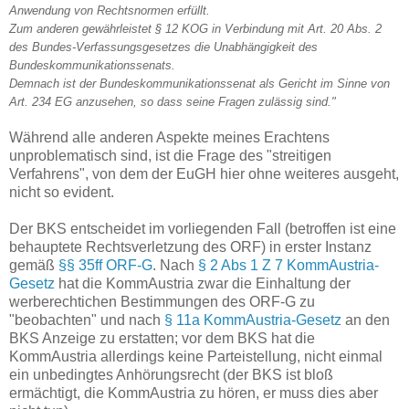
Anwendung von Rechtsnormen erfüllt.
Zum anderen gewährleistet § 12 KOG in Verbindung mit Art. 20 Abs. 2
des Bundes-Verfassungsgesetzes die Unabhängigkeit des
Bundeskommunikationssenats.
Demnach ist der Bundeskommunikationssenat als Gericht im Sinne von
Art. 234 EG anzusehen, so dass seine Fragen zulässig sind."
Während alle anderen Aspekte meines Erachtens
unproblematisch sind, ist die Frage des "streitigen
Verfahrens", von dem der EuGH hier ohne weiteres ausgeht,
nicht so evident.
Der BKS entscheidet im vorliegenden Fall (betroffen ist eine
behauptete Rechtsverletzung des ORF) in erster Instanz
gemäß
§§ 35ff ORF-G
. Nach
§ 2 Abs 1 Z 7 KommAustria-
Gesetz
hat die KommAustria zwar die Einhaltung der
werberechtichen Bestimmungen des ORF-G zu
"beobachten" und nach
§ 11a KommAustria-Gesetz
an den
BKS Anzeige zu erstatten; vor dem BKS hat die
KommAustria allerdings keine Parteistellung, nicht einmal
ein unbedingtes Anhörungsrecht (der BKS ist bloß
ermächtigt, die KommAustria zu hören, er muss dies aber