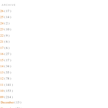
 ARCHIVE
026
( 17 )
025
( 14 )
024
( 2 )
023
( 10 )
022
( 9 )
021
( 6 )
017
( 6 )
016
( 27 )
015
( 17 )
014
( 34 )
013
( 55 )
012
( 78 )
011
( 141 )
010
( 153 )
009
( 214 )
December
( 13 )
►