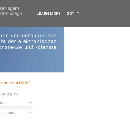
user-agent
erate usage
LEARN MORE
GOT IT
e-comm
chen und europäischen
ht der elektronischen
nsnetze und -dienste
g zu Art 10 EMRK
CRIBE TO
osts
omments