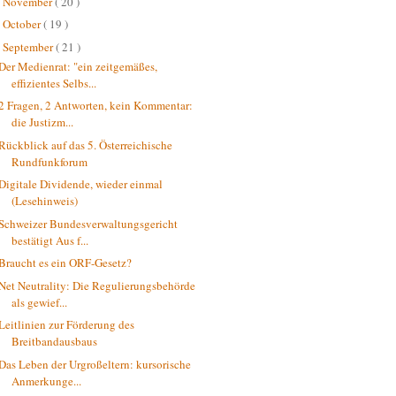
November
( 20 )
►
October
( 19 )
►
September
( 21 )
▼
Der Medienrat: "ein zeitgemäßes,
effizientes Selbs...
2 Fragen, 2 Antworten, kein Kommentar:
die Justizm...
Rückblick auf das 5. Österreichische
Rundfunkforum
Digitale Dividende, wieder einmal
(Lesehinweis)
Schweizer Bundesverwaltungsgericht
bestätigt Aus f...
Braucht es ein ORF-Gesetz?
Net Neutrality: Die Regulierungsbehörde
als gewief...
Leitlinien zur Förderung des
Breitbandausbaus
Das Leben der Urgroßeltern: kursorische
Anmerkunge...