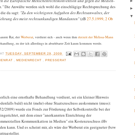
en die Europäische Menschenrechtskonvention und gegen die Medien-
n."
Die Anwälte werden sich wohl die einschlägige Rechtsprechung des
die da sagt:
"Zu den wichtigsten Aufgaben des Rechtsanwaltes, der
elehrung des meist rechtsunkundigen Mandanten"
(zB
27.5.1999, 2 Ob
nannte Rat, der
Werberat
, verdient sich - auch wenn ihm
derzeit der Melissa-Mann
ehandlung, zu der ich allerdings in absehbarer Zeit kaum kommen werde.
R
AT
TUESDAY, SEPTEMBER 29, 2009
IENRAT
,
MEDIENRECHT
,
PRESSERAT
rlich eine ernsthafte Behandlung verdient, sei ein kleiner Hinweis
(jedenfalls bald) nicht (mehr) ohne Staatszuschuss auskommen (muss):
2/2009) wurde ein Fonds zur Förderung der Selbstkontrolle bei der
gerichtet, mit dem einer "anerkannten Einrichtung der
kommerziellen Kommunikation in Medien" ein Kostenzuschuss iHv
en kann. Und es scheint mir, als wäre der Werberat ein geeigneter (bzw
tragsteller.