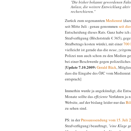
"Die bisher bekannt gewordenen Fakte
Anlass, die weitere Entwicklung akt
recherchieren."
Zurück zum sogenannten
Medienrat
(dazu
seit Mitte Juli - genau genommen
seit di
Entscheidung dieses Rats. Ganz habe ich a
Strafverfügung (Höchststrafe € 365), ge
Strafbetrags kosten würde), mit einer
700 
vielleicht ist gerade das die
neue
,
zeitgem
Polizei nun auch schon zu den Medien ger
bei einer Beschwerde gegen polizeiliches 
Update 7.10.2009:
[
Gerald Bäck
, Mitgli
dass die Eingabe des ÖJC vom Medienrat 
entsprach]
Immerhin wurde ja angekündigt, die Entsc
Monate sollte das
effiziente
Verfahren ja n
Website, auf der bislang leider nur das
Bil
zu sehen sind.
PS: in der
Pressaussendung vom 15. Juli 
Strafverfügung) beauftragt,
"eine Klage g