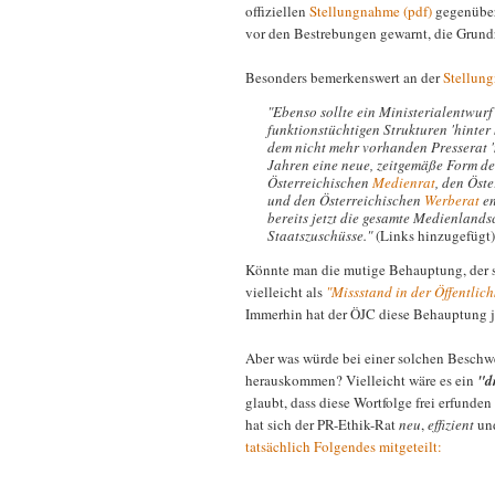
offiziellen
Stellungnahme
(pdf)
gegenüber
vor den Bestrebungen gewarnt, die Grund
Besonders bemerkenswert an der
Stellun
"Ebenso sollte ein Ministerialentwurf
funktionstüchtigen Strukturen 'hinter
dem nicht mehr vorhanden Presserat 'n
Jahren eine neue, zeitgemäße Form de
Österreichischen
Medienrat
, den Öst
und den Österreichischen
Werberat
en
bereits jetzt die gesamte Medienlands
Staatszuschüsse."
(Links hinzugefügt)
Könnte man die mutige Behauptung, der so
vielleicht als
"Missstand in der Öffentlich
Immerhin hat der ÖJC diese Behauptung j
Aber was würde bei einer solchen Beschw
herauskommen? Vielleicht wäre es ein
"d
glaubt, dass diese Wortfolge frei erfunden
hat sich der PR-Ethik-Rat
neu
,
effizient
un
tatsächlich Folgendes mitgeteilt: