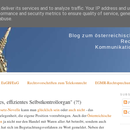
deliver its services and to analyze traffic. Your IP address and 
formance and security metrics to ensure quality of service, gen
abuse.
Blog zum österreichis
Rec
Kommunikatio
em EuGH/EuG
Rechtsvorschriften zum Telekomrecht
EGMR-Rechtsprechun
SUBS
, effizientes Selbstkontrollorgan" (?!)
P
esetz-Novelle
kann man
glücklich sein
oder
auch nicht
- das
C
elegenheit, die eigene Position vorzubringen. Auch der
Österreichische
en
ja nicht nur den Handel mit Waren aller Art betreibt, sondern auch
 hat sich im Begutachtungsverfahren zu Wort gemeldet. Neben der