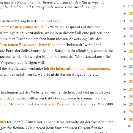
n und die Reaktionen der Beteiligten sind für den Rat
dringender
iv zu beobachten und Hintergründe sowie
Zusammenhänge zu
BLOG
2
►
 in diesem Blog bereits
hier
und
hier)
:
2
►
eser Presseaussendung des ÖJC
- warte ich gespannt auf die erste
2
►
llerdings nicht verstanden, weshalb in diesem Fall eine polizeiliche
2
►
gen die man Einspruch erheben kann (dessen Abweisung 10% des
2
►
Euro teuren Beschwerde beim Medienrat
"bekämpft" wird; aber
äße
Form der Selbstkontrolle - ein Rätsel bleibt allerdings, weshalb die
2
►
echnet wird, oder wie der Medienrat sonst das Wort "
Selbst
kontrolle"
2
►
Vorgehen rechtfertigen will.
2
►
ed des Medienrats, verdanke ich
die Information in den Kommentaren
,
2
nicht behandelt wurde, weil sie nicht dessen Aufgabenbereich
►
2
►
2
►
heidungen auf der Website zu veröffentlichen, und viel mehr als zwei
2
►
icht dauern; also sollten wir bald etwas zu lesen bekommen auf der
d der Mitglieder
und das
Video der Pressekonferenz
vom 27. Mai 2009
2
►
2
►
2
▼
2009
teilt der ÖJC auch mit, er habe seine Anwälte (in der Sache mit der
egen die Republik Österreich beim Europäischen Gerichtshof für