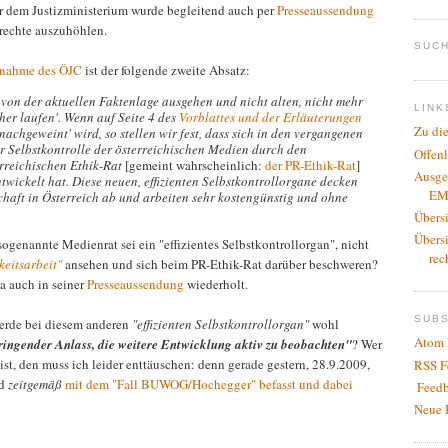
 dem Justizministerium wurde begleitend auch per
Presseaussendung
rechte auszuhöhlen.
SUCH
gnahme des ÖJC
ist der folgende zweite Absatz:
 von der aktuellen Faktenlage ausgehen und nicht alten, nicht mehr
LINK
 her laufen'. Wenn auf Seite 4 des
Vorblattes und der Erläuterungen
Zu di
achgeweint' wird, so stellen wir fest, dass sich in den vergangenen
r Selbstkontrolle der österreichischen Medien durch den
Offen
erreichischen Ethik-Rat
[gemeint wahrscheinlich:
der PR-Ethik-Rat
]
Ausge
twickelt hat. Diese neuen, effizienten Selbstkontrollorgane decken
EM
chaft in Österreich ab und arbeiten sehr kostengünstig und ohne
Übers
Übers
genannte Medienrat sei ein "effizientes Selbstkontrollorgan", nicht
rec
keitsarbeit"
ansehen und sich beim PR-Ethik-Rat darüber beschweren?
a auch in seiner
Presseaussendung
wiederholt.
SUB
erde bei diesem anderen
"effizienten Selbstkontrollorgan"
wohl
Atom 
ringender Anlass, die weitere Entwicklung aktiv zu beobachten"
? Wer
 ist, den muss ich leider enttäuschen: denn gerade gestern, 28.9.2009,
RSS F
d
zeitgemäß
mit dem "Fall BUWOG/Hochegger" befasst und dabei
Feedb
Neue 