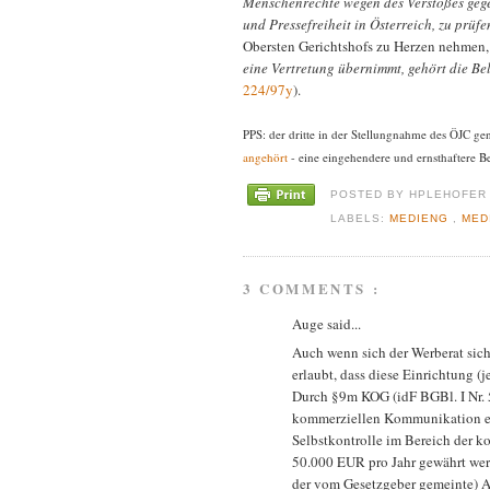
Menschenrechte wegen des Verstoßes geg
und Pressefreiheit in Österreich, zu prüfe
Obersten Gerichtshofs zu Herzen nehmen, 
eine Vertretung übernimmt, gehört die B
224/97y
).
PPS: der dritte in der Stellungnahme des ÖJC ge
angehört
- eine eingehendere und ernsthaftere B
POSTED BY
HPLEHOFE
LABELS:
MEDIENG
,
MED
3 COMMENTS :
Auge said...
Auch wenn sich der Werberat siche
erlaubt, dass diese Einrichtung 
Durch §9m KOG (idF BGBl. I Nr. 5
kommerziellen Kommunikation ein
Selbstkontrolle im Bereich der 
50.000 EUR pro Jahr gewährt werd
der vom Gesetzgeber gemeinte) An