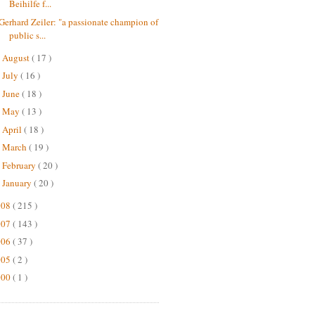
Beihilfe f...
Gerhard Zeiler: "a passionate champion of
public s...
August
( 17 )
►
July
( 16 )
►
June
( 18 )
►
May
( 13 )
►
April
( 18 )
►
March
( 19 )
►
February
( 20 )
►
January
( 20 )
►
008
( 215 )
007
( 143 )
006
( 37 )
005
( 2 )
000
( 1 )