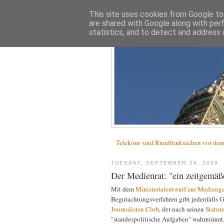
This site uses cookies from Google to 
are shared with Google along with per
statistics, and to detect and address 
Telekom- und Rundfunksachen vor d
TUESDAY, SEPTEMBER 29, 2009
Der Medienrat: "ein zeitgemäßes
Mit dem
Ministerialentwurf zur Medieng
Begutachtungsverfahren gibt jedenfalls G
Journalisten Club
, der nach seinen
Statut
"standespolitische Aufgaben" wahrnimmt,