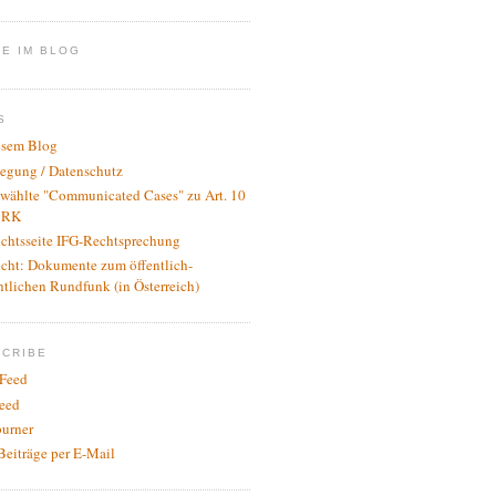
E IM BLOG
S
esem Blog
legung / Datenschutz
wählte "Communicated Cases" zu Art. 10
RK
ichtsseite IFG-Rechtsprechung
icht: Dokumente zum öffentlich-
htlichen Rundfunk (in Österreich)
SCRIBE
Feed
eed
urner
Beiträge per E-Mail