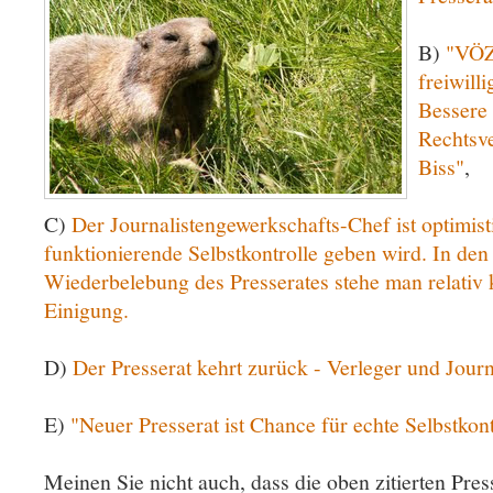
B)
"VÖZ
freiwilli
Bessere 
Rechtsve
Biss"
,
C)
Der Journalistengewerkschafts-Chef ist optimisti
funktionierende Selbstkontrolle geben wird. In de
Wiederbelebung des Presserates stehe man relativ 
Einigung.
D)
Der Presserat kehrt zurück - Verleger und Journ
E)
"Neuer Presserat ist Chance für echte Selbstkont
Meinen Sie nicht auch, dass die oben zitierten Pr