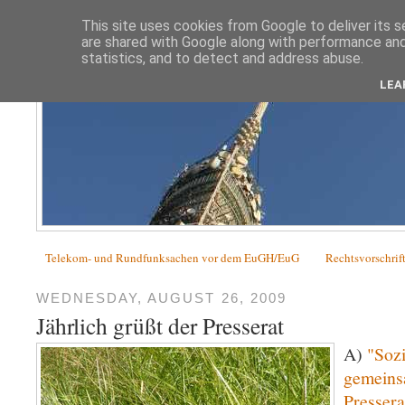
This site uses cookies from Google to deliver its s
are shared with Google along with performance and 
statistics, and to detect and address abuse.
LEA
Telekom- und Rundfunksachen vor dem EuGH/EuG
Rechtsvorschrif
WEDNESDAY, AUGUST 26, 2009
Jährlich grüßt der Presserat
A)
"Sozi
gemeins
Pressera