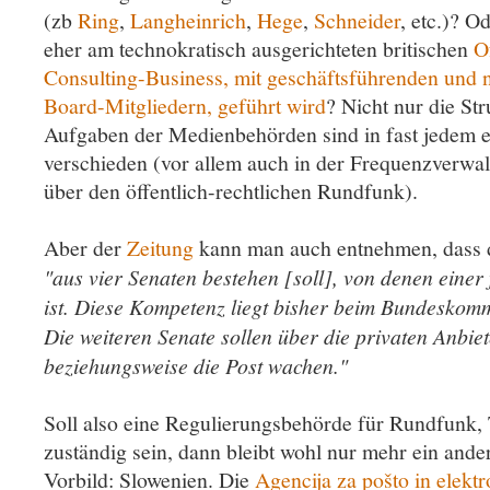
(zb
Ring
,
Langheinrich
,
Hege
,
Schneider
, etc.)? O
eher am technokratisch ausgerichteten britischen
O
Consulting-Business, mit geschäftsführenden und 
Board-Mitgliedern, geführt wird
? Nicht nur die Str
Aufgaben der Medienbehörden sind in fast jedem 
verschieden (vor allem auch in der Frequenzverwal
über den öffentlich-rechtlichen Rundfunk).
Aber der
Zeitung
kann man auch entnehmen, dass 
"aus vier Senaten bestehen [soll], von denen eine
ist. Diese Kompetenz liegt bisher beim Bundeskom
Die weiteren Senate sollen über die privaten Anbiet
beziehungsweise die Post wachen."
Soll also eine Regulierungsbehörde für Rundfunk,
zuständig sein, dann bleibt wohl nur mehr ein ande
Vorbild: Slowenien. Die
Agencija za pošto in elekt