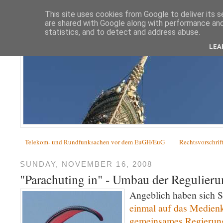
This site uses cookies from Google to deliver its s
are shared with Google along with performance and 
statistics, and to detect and address abuse.
LEA
Telekom- und Rundfunksachen vor dem EuGH/EuG
Rechtsvorschrif
SUNDAY, NOVEMBER 16, 2008
"Parachuting in" - Umbau der Regulier
Angeblich haben sich
einmal auf das Medienka
gemeinsames Regierun