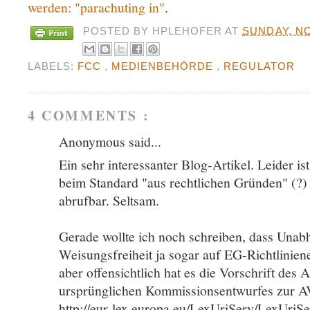
werden: "parachuting in"
.
POSTED BY
HPLEHOFER
AT
SUNDAY, N
LABELS:
FCC
,
MEDIENBEHÖRDE
,
REGULATOR
4 COMMENTS :
Anonymous said...
Ein sehr interessanter Blog-Artikel. Leider is
beim Standard "aus rechtlichen Gründen" (?) 
abrufbar. Seltsam.
Gerade wollte ich noch schreiben, dass Unabh
Weisungsfreiheit ja sogar auf EG-Richtlinien
aber offensichtlich hat es die Vorschrift des A
ursprünglichen Kommissionsentwurfes zur 
http://eur-lex.europa.eu/LexUriServ/LexUriS