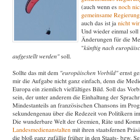
(auch wenn es
noch nich
gemeinsame Regierung
auch das ist ja
nicht wi
Und wieder einmal soll
Änderungen für die Me
"
künftig nach europäis
aufgestellt werden"
soll.
Sollte das mit dem
"europäischen Vorbild"
ernst ge
mir die Aufgabe nicht ganz einfach, denn die Medi
Europa ein ziemlich vielfältiges Bild. Soll das Vor
sein, der unter anderem die Einhaltung der Sprach
Mindestanteils an französischen Chansons im Pr
sekundengenau über die Redezeit von Politikern i
Die wunderbare Welt der Gremien, Räte und Komm
Landesmedienanstalten
mit ihren staatsfernen Präs
die bloß ganz zufällig früher in den Staats- bzw. S